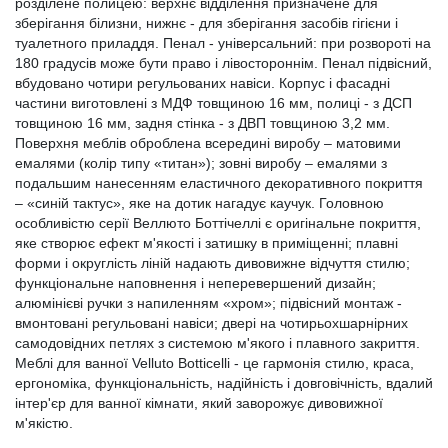
розділене полицею: верхнє відділення призначене для
зберігання білизни, нижнє - для зберігання засобів гігієни і
туалетного приладдя. Пенал - універсальний: при розвороті на
180 градусів може бути право і лівостороннім. Пенал підвісний,
вбудовано чотири регульованих навіси. Корпус і фасадні
частини виготовлені з МДФ товщиною 16 мм, полиці - з ДСП
товщиною 16 мм, задня стінка - з ДВП товщиною 3,2 мм.
Поверхня меблів оброблена всередині виробу – матовими
емалями (колір типу «титан»); зовні виробу – емалями з
подальшим нанесенням еластичного декоративного покриття
– «синій тактус», яке на дотик нагадує каучук. Головною
особливістю серії Веллюто Боттічеллі є оригінальне покриття,
яке створює ефект м'якості і затишку в приміщенні; плавні
форми і округлість ліній надають дивовижне відчуття стилю;
функціональне наповнення і неперевершений дизайн;
алюмінієві ручки з напиленням «хром»; підвісний монтаж -
вмонтовані регульовані навіси; двері на чотирьохшарнірних
самодовідних петлях з системою м'якого і плавного закриття.
Меблі для ванної Velluto Botticelli - це гармонія стилю, краса,
ергономіка, функціональність, надійність і довговічність, вдалий
інтер'єр для ванної кімнати, який заворожує дивовижної
м'якістю.