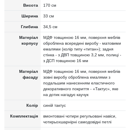
Висота
170 см
Ширина
33 см
Глибина
34,5 см
Матеріал
МДФ товщиною 16 мм, поверхня меблів
корпусу
оброблена всередині виробу - матовими
емалями (колір типу «титан»); задня
стінка - з ДВП товщиною 3,2 мм, полиці -
з ДСП товщиною 16 мм
Матеріал
МДФ товщиною 16 мм, поверхня меблів
фасаду
зовні виробу оброблена емалями з
подальшим нанесенням еластичного
декоративного покриття - «Тактус», яке
на дотик нагадує каучук
Колір
синій тактус
Комплектація
вмонтовані чотири регульовані навіси,
чотирьохшарнірні самодовідні петлі