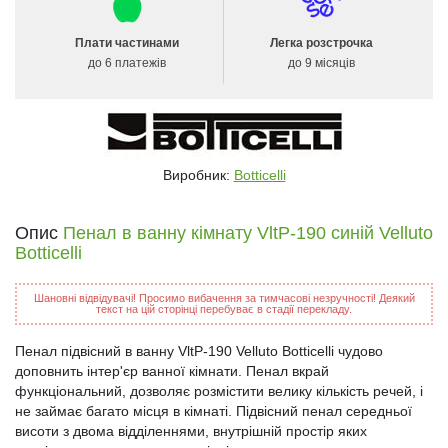
Плати частинами
Легка розстрочка
до 6 платежів
до 9 місяців
Виробник:
Botticelli
Опис
Пенал в ванну кімнату VltP-190 синій Velluto
Botticelli
Шановні відвідувачі! Просимо вибачення за тимчасові незручності! Деякий
текст на цій сторінці перебуває в стадії перекладу.
Пенал підвісний в ванну VltP-190 Velluto Botticelli чудово
доповнить інтер'єр ванної кімнати. Пенал вкрай
функціональний, дозволяє розмістити велику кількість речей, і
не займає багато місця в кімнаті. Підвісний пенал середньої
висоти з двома відділеннями, внутрішній простір яких