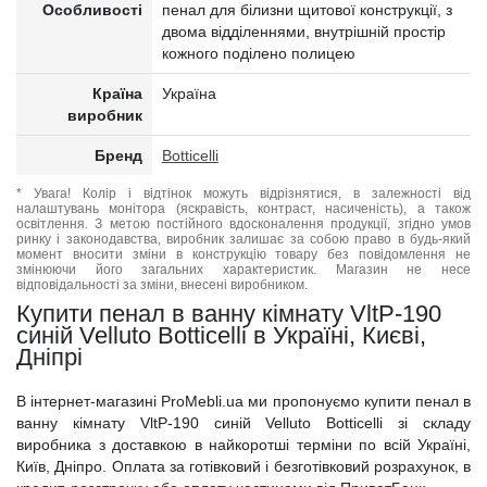
Особливості
пенал для білизни щитової конструкції, з
двома відділеннями, внутрішній простір
кожного поділено полицею
Країна
Україна
виробник
Бренд
Botticelli
* Увага! Колір і відтінок можуть відрізнятися, в залежності від
налаштувань монітора (яскравість, контраст, насиченість), а також
освітлення. З метою постійного вдосконалення продукції, згідно умов
ринку і законодавства, виробник залишає за собою право в будь-який
момент вносити зміни в конструкцію товару без повідомлення не
змінюючи його загальних характеристик. Магазин не несе
відповідальності за зміни, внесені виробником.
Купити пенал в ванну кімнату VltP-190
синій Velluto Botticelli в Україні, Києві,
Дніпрі
В інтернет-магазині ProMebli.ua ми пропонуємо купити пенал в
ванну кімнату VltP-190 синій Velluto Botticelli зі складу
виробника з доставкою в найкоротші терміни по всій Україні,
Київ, Дніпро. Оплата за готівковий і безготівковий розрахунок, в