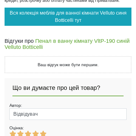
кредит, розстрочку або оплату частинами від ПриватБанк.
Вся колекція меблів для ванної кімнати Velluto синя
Botticelli тут
Відгуки про
Пенал в ванну кімнату VltP-190 синій
Velluto Botticelli
Ваш відгук може бути першим.
Що ви думаєте про цей товар?
Автор:
Оцінка: