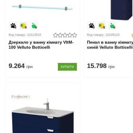
Код товару: 10113533
Код товару: 10109122
Дзеркало у ванну кімнату VltM-
Пенал в ванну кімнату
100 Velluto Botticelli
синій Velluto Botticelli
9.264
15.798
грн
грн
КУПИТИ