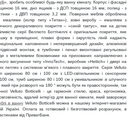
lli
», зробить особливої ​​будь-яку ванну кімнату. Корпус і фасадні
вщиною 16 мм, дно ящиків - з ДСП товщиною 16 мм, полиці - з
тінки - з ДВП товщиною 3,2 мм. Поверхня меблів оброблена
 емалями (колір типу «Титан»); зовні виробу – емалями з
ного декоративного покриття – «синій тактус», яке на дотик
ливістю серії Веллюто Боттічеллі є оригінальне покриття, яке
ишку в приміщенні; плавні форми і округлість ліній надають
нкціональне наповнення і неперевершений дизайн; алюмінієві
ідвісний монтаж, в тумбочки і пенал вмонтовані регульовані
ляди з металевими боковинами на прихованих направляючих з
ого висунення типу «InnoTech», виробник «Hettich» і двері на
 петлях з системою м'якого і плавного закриття. Серія Velluto
еркал шириною 80 см і 100 см з LED-світильником і сенсорним
100 см, тумб шириною 80 і 100 см з умивальником зі штучного
 який при розвороті на 180 ° можуть бути як правостороннім, так
ної Velluto Botticelli - це гармонія стилю, краса, ергономіка,
довговічність, вдалий інтер'єр для ванної кімнати, який заворожує
блі в ванну
Velluto Botticelli можна в нашому інтернет-магазині
й Україні. Оплата за готівковий і безготівковий розрахунок, в
частинами від ПриватБанк.