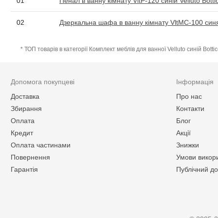
01
Пенал в ванну кімнату VltP-120 синій Velluto Bottic
02
Дзеркальна шафа в ванну кімнату VltMC-100 синя Ve
* ТОП товарів в категорії Комплект меблів для ванної Velluto синій Bottice
Допомога покупцеві
Інформація
Доставка
Про нас
Збирання
Контакти
Оплата
Блог
Кредит
Акції
Оплата частинами
Знижки
Повернення
Умови викор
Гарантія
Публічний до