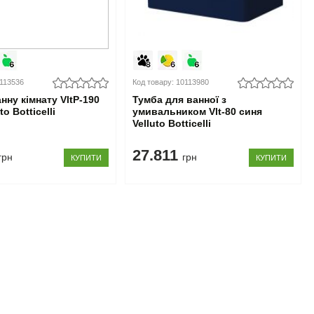
0113536
Код товару: 10113980
нну кімнату VltP-190
Тумба для ванної з
to Botticelli
умивальником Vlt-80 синя
Velluto Botticelli
27.811
грн
грн
КУПИТИ
КУПИТИ