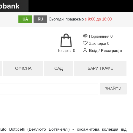
UA
RU
Сьогодні
працюємо
з 9:00 до 18:00
Порівняння
0
Закладки
0
Товарів: 0
Вхід / Реєстрація
ОФІСНА
САД
БАРИ І КАФЕ
ЗНАЙТИ
uto Botticelli (Веллюто Боттічеллі) - оксамитова колекція від