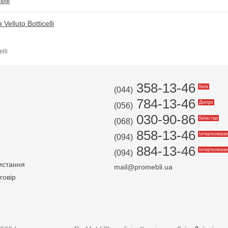
elli
lluto Botticelli
lli
358-13-46
Київ
(044)
784-13-46
Дніпро
(056)
030-90-86
Київстар
(068)
858-13-46
Інтертелеком
(094)
884-13-46
Інтертелеком
(094)
истання
mail@promebli.ua
говір