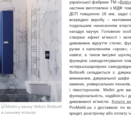
української фабрики ТМ «
Bottice
частини виготовлені з МДФ то
ДСП товщиною 16 мм, задні с
всередині виробу – матовими
подальшим нанесенням еластич
нагадує каучук. Головною особ
створює ефект м'якості і зат
дивовижне відчуття стилю; фу
ручки з напиленням «хром»; п
навіси; а також висувні шух
функцією самодотягування повн
чотирьохшарнірних самодовідних
Botticelli складається з: дз
вимикачем, дзеркальної шафи 
каменю, універсальних пеналів,
і лівостороннім. Меблі для ван
функціональність, надійність і 
дивовижної м'якістю.
Купити ме
ProMebli.ua з доставкою по всі
кредит, розстрочку або оплату 