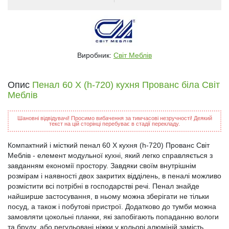
Виробник:
Світ Меблів
Опис
Пенал 60 Х (h-720) кухня Прованс біла Світ
Меблів
Шановні відвідувачі! Просимо вибачення за тимчасові незручності! Деякий
текст на цій сторінці перебуває в стадії перекладу.
Компактний і місткий пенал 60 Х кухня (h-720) Прованс Світ
Меблів - елемент модульної кухні, який легко справляється з
завданням економії простору. Завдяки своїм внутрішнім
розмірам і наявності двох закритих відділень, в пеналі можливо
розмістити всі потрібні в господарстві речі. Пенал знайде
найширше застосування, в ньому можна зберігати не тільки
посуд, а також і побутові пристрої. Додатково до тумби можна
замовляти цокольні планки, які запобігають попаданню вологи
та бруду, або регульовані ніжки у кольорі алюміній замість