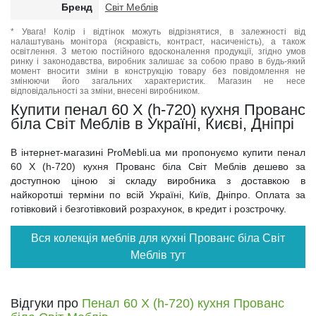
Бренд
Світ Меблів
* Увага! Колір і відтінок можуть відрізнятися, в залежності від
налаштувань монітора (яскравість, контраст, насиченість), а також
освітлення. З метою постійного вдосконалення продукції, згідно умов
ринку і законодавства, виробник залишає за собою право в будь-який
момент вносити зміни в конструкцію товару без повідомлення не
змінюючи його загальних характеристик. Магазин не несе
відповідальності за зміни, внесені виробником.
Купити пенал 60 Х (h-720) кухня Прованс
біла Світ Меблів в Україні, Києві, Дніпрі
В інтернет-магазині ProMebli.ua ми пропонуємо купити пенал
60 Х (h-720) кухня Прованс біла Світ Меблів дешево за
доступною ціною зі складу виробника з доставкою в
найкоротші терміни по всій Україні, Київ, Дніпро. Оплата за
готівковий і безготівковий розрахунок, в кредит і розстрочку.
Вся колекція меблів для кухні Прованс біла Світ
Меблів тут
Відгуки про
Пенал 60 Х (h-720) кухня Прованс