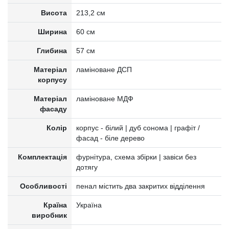
Висота
213,2 см
Ширина
60 см
Глибина
57 см
Матеріал
ламіноване ДСП
корпусу
Матеріал
ламіноване МДФ
фасаду
Колір
корпус - білий | дуб сонома | графіт /
фасад - біле дерево
Комплектація
фурнітура, схема збірки | завіси без
дотягу
Особливості
пенал містить два закритих відділення
Країна
Україна
виробник