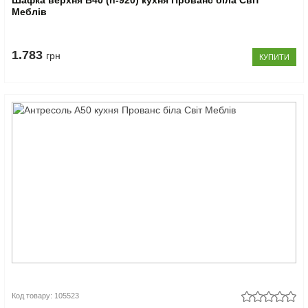
Шафка верхня В40 (h-920) кухня Прованс біла Світ
Меблів
1.783
грн
КУПИТИ
Код товару: 105523