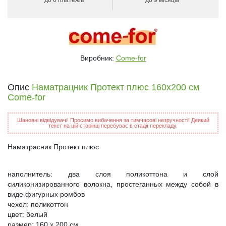
Виробник:
Come-for
Опис
Наматрацник Протект плюс 160х200 см
Come-for
Шановні відвідувачі! Просимо вибачення за тимчасові незручності! Деякий
текст на цій сторінці перебуває в стадії перекладу.
Наматрасник Протект плюс
наполнитель: два слоя поликоттона и слой
силиконизированного волокна, простеганных между собой в
виде фигурных ромбов
чехол: поликоттон
цвет: белый
размер: 160 х 200 см