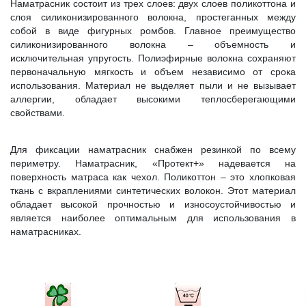
Наматрасник состоит из трех слоев: двух слоев поликоттона и
слоя силиконизированного волокна, простеганных между
собой в виде фигурных ромбов. Главное преимущество
силиконизированного волокна – объемность и
исключительная упругость. Полиэфирные волокна сохраняют
первоначальную мягкость и объем независимо от срока
использования. Материал не выделяет пыли и не вызывает
аллергии, обладает высокими теплосберегающими
свойствами.
Для фиксации наматрасник снабжен резинкой по всему
периметру. Наматрасник, «Протект+» надевается на
поверхность матраса как чехол. Поликоттон – это хлопковая
ткань с вкраплениями синтетических волокон. Этот материал
обладает высокой прочностью и износоустойчивостью и
является наиболее оптимальным для использования в
наматрасниках.