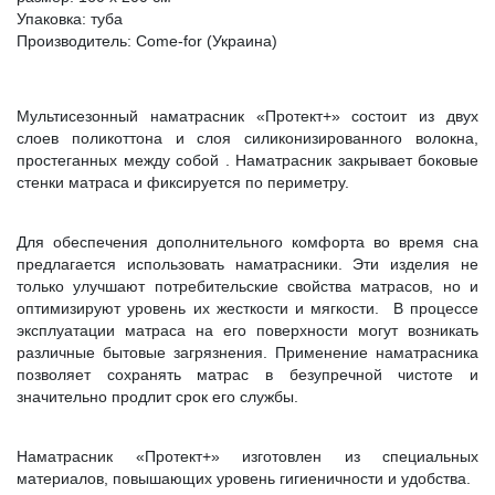
Упаковка: туба
Производитель: Come-for (Украина)
Мультисезонный наматрасник «Протект+» состоит из двух
слоев поликоттона и слоя силиконизированного волокна,
простеганных между собой . Наматрасник закрывает боковые
стенки матраса и фиксируется по периметру.
Для обеспечения дополнительного комфорта во время сна
предлагается использовать наматрасники. Эти изделия не
только улучшают потребительские свойства матрасов, но и
оптимизируют уровень их жесткости и мягкости. В процессе
эксплуатации матраса на его поверхности могут возникать
различные бытовые загрязнения. Применение наматрасника
позволяет сохранять матрас в безупречной чистоте и
значительно продлит срок его службы.
Наматрасник «Протект+» изготовлен из специальных
материалов, повышающих уровень гигиеничности и удобства.