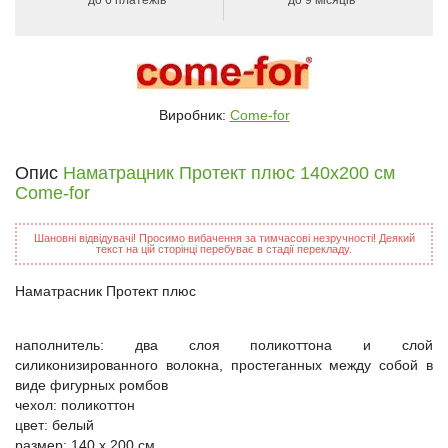
Виробник:
Come-for
Опис
Наматрацник Протект плюс 140х200 см
Come-for
Шановні відвідувачі! Просимо вибачення за тимчасові незручності! Деякий
текст на цій сторінці перебуває в стадії перекладу.
Наматрасник Протект плюс
наполнитель: два слоя поликоттона и слой
силиконизированного волокна, простеганных между собой в
виде фигурных ромбов
чехол: поликоттон
цвет: белый
размер: 140 х 200 см