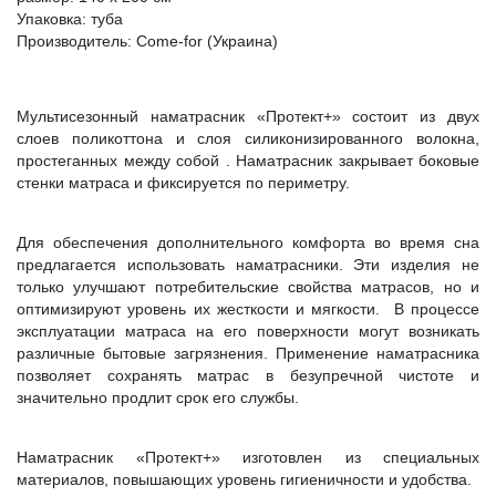
Упаковка: туба
Производитель: Come-for (Украина)
Мультисезонный наматрасник «Протект+» состоит из двух
слоев поликоттона и слоя силиконизированного волокна,
простеганных между собой . Наматрасник закрывает боковые
стенки матраса и фиксируется по периметру.
Для обеспечения дополнительного комфорта во время сна
предлагается использовать наматрасники. Эти изделия не
только улучшают потребительские свойства матрасов, но и
оптимизируют уровень их жесткости и мягкости. В процессе
эксплуатации матраса на его поверхности могут возникать
различные бытовые загрязнения. Применение наматрасника
позволяет сохранять матрас в безупречной чистоте и
значительно продлит срок его службы.
Наматрасник «Протект+» изготовлен из специальных
материалов, повышающих уровень гигиеничности и удобства.