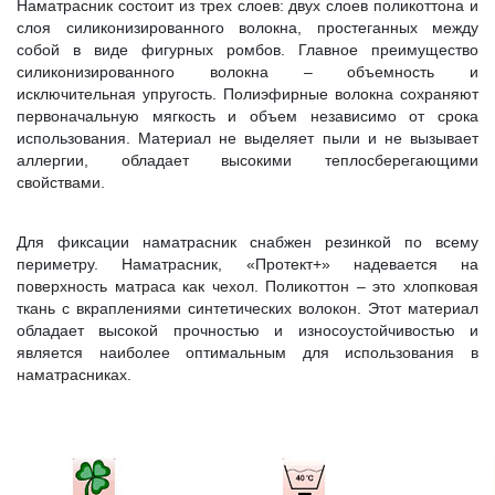
Наматрасник состоит из трех слоев: двух слоев поликоттона и
слоя силиконизированного волокна, простеганных между
собой в виде фигурных ромбов. Главное преимущество
силиконизированного волокна – объемность и
исключительная упругость. Полиэфирные волокна сохраняют
первоначальную мягкость и объем независимо от срока
использования. Материал не выделяет пыли и не вызывает
аллергии, обладает высокими теплосберегающими
свойствами.
Для фиксации наматрасник снабжен резинкой по всему
периметру. Наматрасник, «Протект+» надевается на
поверхность матраса как чехол. Поликоттон – это хлопковая
ткань с вкраплениями синтетических волокон. Этот материал
обладает высокой прочностью и износоустойчивостью и
является наиболее оптимальным для использования в
наматрасниках.