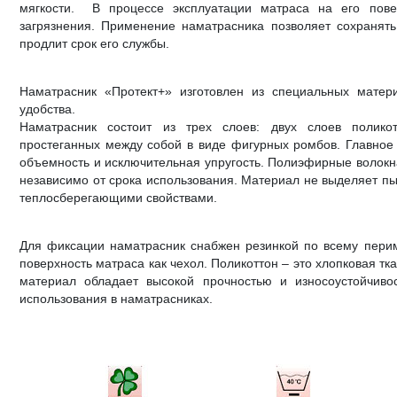
мягкости. В процессе эксплуатации матраса на его пове
загрязнения. Применение наматрасника позволяет сохранять
продлит срок его службы.
Наматрасник «Протект+» изготовлен из специальных матер
удобства.
Наматрасник состоит из трех слоев: двух слоев поликот
простеганных между собой в виде фигурных ромбов. Главное
объемность и исключительная упругость. Полиэфирные волокн
независимо от срока использования. Материал не выделяет пы
теплосберегающими свойствами.
Для фиксации наматрасник снабжен резинкой по всему перим
поверхность матраса как чехол. Поликоттон – это хлопковая тк
материал обладает высокой прочностью и износоустойчив
использования в наматрасниках.