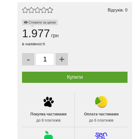
Відгуків: 0
Стежити за ціною
1.977
грн
в наявності
-
+
Покупка частинами
Оплата частинами
до 8 платежів
до 6 платежів