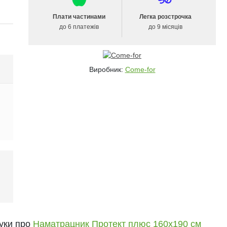
Плати частинами
Легка розстрочка
до 6 платежів
до 9 місяців
Виробник:
Come-for
і
гуки про
Наматрацник Протект плюс 160х190 см