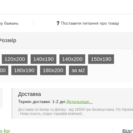
ку бажань
Поставити питання про товар
Розмір
120x200
140x190
140x200
150x190
00
180x190
180x200
за м2
Доставка
Термін доставки: 1-2 дні
Детальніше...
Доставка по Києву та Дніпру - від 18000 грн безкоштовна. По Україн
- Нова пошта, згідно тарифів компанії..
-for
Від