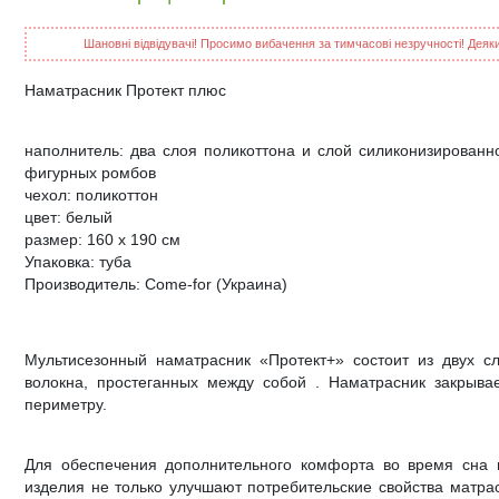
Шановні відвідувачі! Просимо вибачення за тимчасові незручності! Деякий
Наматрасник Протект плюс
наполнитель: два слоя поликоттона и слой силиконизированн
фигурных ромбов
чехол: поликоттон
цвет: белый
размер: 160 х 190 см
Упаковка: туба
Производитель: Come-for (Украина)
Мультисезонный наматрасник «Протект+» состоит из двух с
волокна, простеганных между собой . Наматрасник закрыва
периметру.
Для обеспечения дополнительного комфорта во время сна п
изделия не только улучшают потребительские свойства матрас