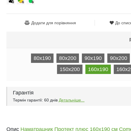
Додати для порівняння
До спис
80x190
80x200
90x190
90x200
150x200
160x190
160x2
Гарантія
Термін гарантії: 60 днів
Детальніше...
Опис
Наматрацник Протект плюс 160х190 см Come