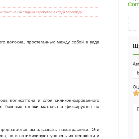
Com
 текст на цій сторінці перебуває в стадії перекладу.
ого волокна, простеганных между собой в виде
Щ
Ав
Оц
лоев поликоттона и слоя силиконизированного
ет боковые стенки матраса и фиксируется по
редлагается использовать наматрасники. Эти
ов, но и оптимизируют уровень их жесткости и