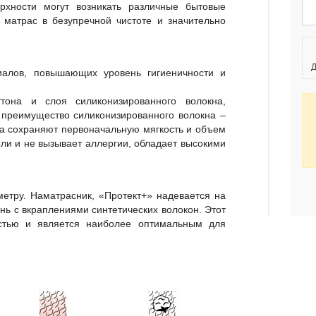
рхности могут возникать различные бытовые
 матрас в безупречной чистоте и значительно
Д
иалов, повышающих уровень гигиеничности и
тона и слоя силиконизированного волокна,
 преимущество силиконизированного волокна –
а сохраняют первоначальную мягкость и объем
ли и не вызывает аллергии, обладает высокими
етру. Наматрасник, «Протект+» надевается на
ань с вкраплениями синтетических волокон. Этот
остью и является наиболее оптимальным для