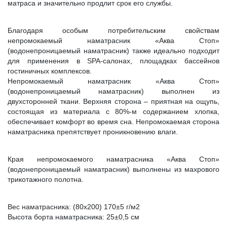
матраса и значительно продлит срок его службы.
Благодаря особым потребительским свойствам
непромокаемый наматрасник «Аква Стоп»
(водонепроницаемый наматрасник) также идеально подходит
для применения в SPA-салонах, площадках бассейнов
гостиничных комплексов.
Непромокаемый наматрасник «Аква Стоп»
(водонепроницаемый наматрасник) выполнен из
двухсторонней ткани. Верхняя сторона – приятная на ощупь,
состоящая из материала с 80%-м содержанием хлопка,
обеспечивает комфорт во время сна. Непромокаемая сторона
наматрасника препятствует проникновению влаги.
Края непромокаемого наматрасника «Аква Стоп»
(водонепроницаемый наматрасник) выполнены из махрового
трикотажного полотна.
Вес наматрасника: (80х200) 170±5 г/м2
Высота борта наматрасника: 25±0,5 см