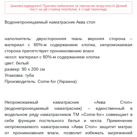
Шановні відвідувачі! Просимо вибачення за тимчасові незручності! Деякий
текст на цій сторінці перебуває в стадії перекладу.
Водонепроницаемый наматрасник Аква стоп
наполнитель: двухсторонняя ткань: верхняя сторона –
материал с 80%-м содержанием хлопка, непромокаемая
сторона препятствует проникновению влаги
чехол: материал с 80%-м содержанием хлопка
цвет: белый
размер: 90 х 200 см
Упаковка: туба
Производитель: Come-for (Украина)
Непромокаемый наматрасник «Аква Стоп»
(водонепроницаемый наматрасник) – единственный в
модельном ряду наматрасников ТМ «Come-for» совмещает в
себе функции постельного белья и чехла. Применение
непромокаемого наматрасника «Аква Стоп» защитит матрас
от проникновения влаги, позволит избежать загрязнений