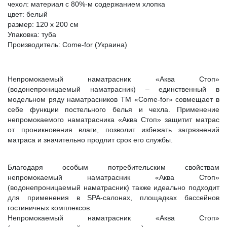
чехол: материал с 80%-м содержанием хлопка
цвет: белый
размер: 120 х 200 см
Упаковка: туба
Производитель: Come-for (Украина)
Непромокаемый наматрасник «Аква Стоп»
(водонепроницаемый наматрасник) – единственный в
модельном ряду наматрасников ТМ «Come-for» совмещает в
себе функции постельного белья и чехла. Применение
непромокаемого наматрасника «Аква Стоп» защитит матрас
от проникновения влаги, позволит избежать загрязнений
матраса и значительно продлит срок его службы.
Благодаря особым потребительским свойствам
непромокаемый наматрасник «Аква Стоп»
(водонепроницаемый наматрасник) также идеально подходит
для применения в SPA-салонах, площадках бассейнов
гостиничных комплексов.
Непромокаемый наматрасник «Аква Стоп»