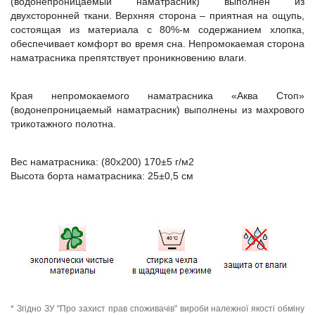
(водонепроницаемый наматрасник) выполнен из
двухсторонней ткани. Верхняя сторона – приятная на ощупь,
состоящая из материала с 80%-м содержанием хлопка,
обеспечивает комфорт во время сна. Непромокаемая сторона
наматрасника препятствует проникновению влаги.
Края непромокаемого наматрасника «Аква Стоп»
(водонепроницаемый наматрасник) выполнены из махрового
трикотажного полотна.
Вес наматрасника: (80х200) 170±5 г/м2
Высота борта наматрасника: 25±0,5 см
* Згідно ЗУ "Про захист прав споживачів" вироби належної якості обміну