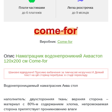
Плати частинами
Легка розстрочка
до 6 платежів
до 9 місяців
Виробник:
Come-for
Опис
Наматрацник водонепроникний Аквастоп
120х200 см Come-for
Шановні відвідувачі! Просимо вибачення за тимчасові незручності! Деякий
текст на цій сторінці перебуває в стадії перекладу.
Водонепроницаемый наматрасник Аква стоп
наполнитель: двухсторонняя ткань: верхняя сторона –
материал с 80%-м содержанием хлопка, непромокаемая
сторона препятствует проникновению влаги