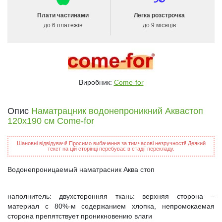
Плати частинами
Легка розстрочка
до 6 платежів
до 9 місяців
Виробник:
Come-for
Опис
Наматрацник водонепроникний Аквастоп
120х190 см Come-for
Шановні відвідувачі! Просимо вибачення за тимчасові незручності! Деякий
текст на цій сторінці перебуває в стадії перекладу.
Водонепроницаемый наматрасник Аква стоп
наполнитель: двухсторонняя ткань: верхняя сторона –
материал с 80%-м содержанием хлопка, непромокаемая
сторона препятствует проникновению влаги