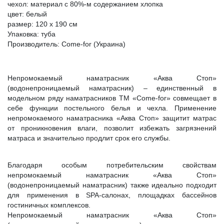
чехол: материал с 80%-м содержанием хлопка
цвет: белый
размер: 120 х 190 см
Упаковка: туба
Производитель: Come-for (Украина)
Непромокаемый наматрасник «Аква Стоп»
(водонепроницаемый наматрасник) – единственный в
модельном ряду наматрасников ТМ «Come-for» совмещает в
себе функции постельного белья и чехла. Применение
непромокаемого наматрасника «Аква Стоп» защитит матрас
от проникновения влаги, позволит избежать загрязнений
матраса и значительно продлит срок его службы.
Благодаря особым потребительским свойствам
непромокаемый наматрасник «Аква Стоп»
(водонепроницаемый наматрасник) также идеально подходит
для применения в SPA-салонах, площадках бассейнов
гостиничных комплексов.
Непромокаемый наматрасник «Аква Стоп»