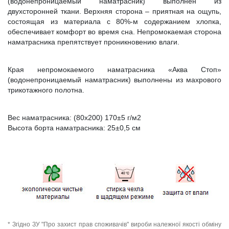
(водонепроницаемый наматрасник) выполнен из
двухсторонней ткани. Верхняя сторона – приятная на ощупь,
состоящая из материала с 80%-м содержанием хлопка,
обеспечивает комфорт во время сна. Непромокаемая сторона
наматрасника препятствует проникновению влаги.
Края непромокаемого наматрасника «Аква Стоп»
(водонепроницаемый наматрасник) выполнены из махрового
трикотажного полотна.
Вес наматрасника: (80х200) 170±5 г/м2
Высота борта наматрасника: 25±0,5 см
* Згідно ЗУ "Про захист прав споживачів" вироби належної якості обміну