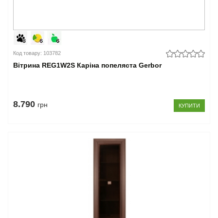
Код товару: 103782
Вітрина REG1W2S Каріна попеляста Gerbor
8.790
грн
КУПИТИ