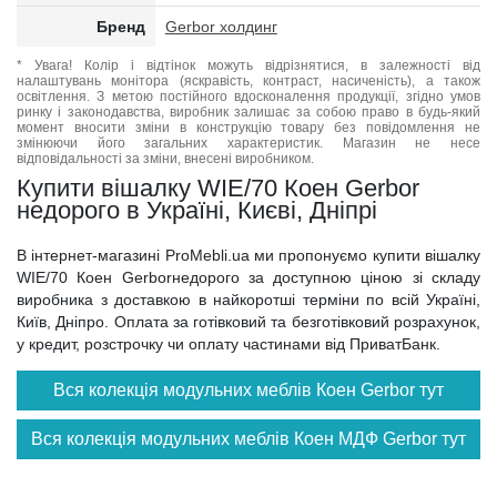
Бренд
Gerbor холдинг
* Увага! Колір і відтінок можуть відрізнятися, в залежності від
налаштувань монітора (яскравість, контраст, насиченість), а також
освітлення. З метою постійного вдосконалення продукції, згідно умов
ринку і законодавства, виробник залишає за собою право в будь-який
момент вносити зміни в конструкцію товару без повідомлення не
змінюючи його загальних характеристик. Магазин не несе
відповідальності за зміни, внесені виробником.
Купити вішалку WIE/70 Коен Gerbor
недорого в Україні, Києві, Дніпрі
В інтернет-магазині ProMebli.ua ми пропонуємо купити вішалку
WIE/70 Коен Gerborнедорого за доступною ціною зі складу
виробника з доставкою в найкоротші терміни по всій Україні,
Київ, Дніпро. Оплата за готівковий та безготівковий розрахунок,
у кредит, розстрочку чи оплату частинами від ПриватБанк.
Вся колекція модульних меблів Коен Gerbor тут
Вся колекція модульних меблів Коен МДФ Gerbor тут