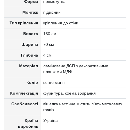
Форма
прямокутна
Монтаж
підвісний
Тип кріплення
кріплення до стіни
Висота
160 см
Ширина
70 см
Глибина
4 см
Матеріал
ламіноване ДСП з декоративними
планками МДФ
Колір
венге магія
Комплектація
фурнітура, схема збирання
Особливості
вішалка настінна містить п’ять металевих
гачків
Країна
Україна
виробник