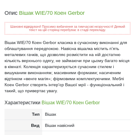
Опис
Вішак WIE/70 Коен Gerbor
Шановні відвідувачі! Просимо вибачення за тимчасові незручності! Деякий
текст на цій сторінці перебуває в стадії перекладу.
Вішак WIE/70 Коен Gerbor класика в сучасному виконанні для
облаштування передпокою. Навісна вішалка містить п'ять
металевих гачків, що дозволяє розмістити на ній достатню
кількість верхнього одягу, не займаючи при цьому багато місця
в кімнаті. Колекція характеризується сучасним стилем і
вишуканим виконанням; масивними формами; насиченим
відтінком «венге магія»; фірмовими комплектуючими. Меблі
Коен Gerbor створять інтер'єр Вашої мрії - функціональний і
такий, що привертає увагу.
Характеристики
Вішак WIE/70 Коен Gerbor
Тип
Вішак
Вид
Вішак навісний