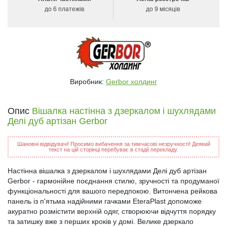
до 6 платежів
до 9 місяців
Виробник:
Gerbor холдинг
Опис
Вішалка настінна з дзеркалом і шухлядами
Делі дуб артізан Gerbor
Шановні відвідувачі! Просимо вибачення за тимчасові незручності! Деякий
текст на цій сторінці перебуває в стадії перекладу.
Настінна вішалка з дзеркалом і шухлядами Делі дуб артізан
Gerbor - гармонійне поєднання стилю, зручності та продуманої
функціональності для вашого передпокою. Витончена рейкова
панель із п'ятьма надійними гачками EteraPlast допоможе
акуратно розмістити верхній одяг, створюючи відчуття порядку
та затишку вже з перших кроків у домі. Велике дзеркало