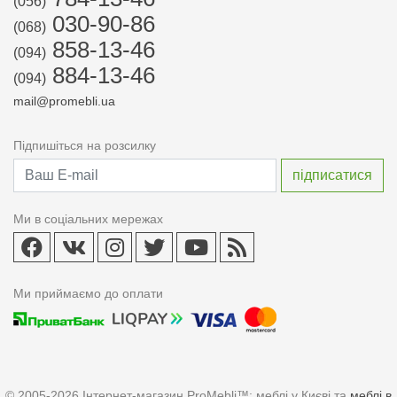
(056)
030-90-86
(068)
858-13-46
(094)
884-13-46
(094)
mail@promebli.ua
Підпишіться на розсилку
Ми в соціальних мережах
Ми приймаємо до оплати
© 2005-2026 Інтернет-магазин ProMebli™: меблі у Києві та
меблі в