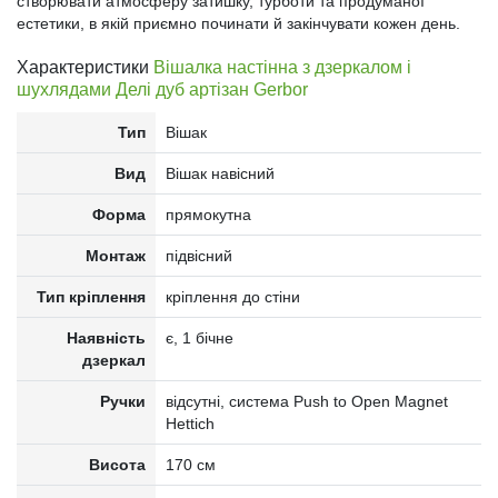
створювати атмосферу затишку, турботи та продуманої
естетики, в якій приємно починати й закінчувати кожен день.
Характеристики
Вішалка настінна з дзеркалом і
шухлядами Делі дуб артізан Gerbor
Тип
Вішак
Вид
Вішак навісний
Форма
прямокутна
Монтаж
підвісний
Тип кріплення
кріплення до стіни
Наявність
є, 1 бічне
дзеркал
Ручки
відсутні, система Push to Open Magnet
Hettich
Висота
170 см