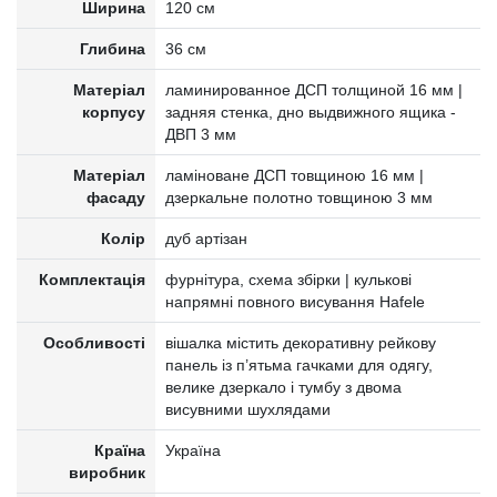
Ширина
120 см
Глибина
36 см
Матеріал
ламинированное ДСП толщиной 16 мм |
корпусу
задняя стенка, дно выдвижного ящика -
ДВП 3 мм
Матеріал
ламіноване ДСП товщиною 16 мм |
фасаду
дзеркальне полотно товщиною 3 мм
Колір
дуб артізан
Комплектація
фурнітура, схема збірки | кулькові
напрямні повного висування Hafele
Особливості
вішалка містить декоративну рейкову
панель із п’ятьма гачками для одягу,
велике дзеркало і тумбу з двома
висувними шухлядами
Країна
Україна
виробник