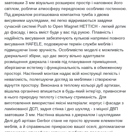
завтовшки 3 мм візуально розширює простір і наповнює його
світлом, роблячи атмосферу передпокою особливо гостинною.
Під дзеркалом розташована компактна тумба з двома
висувними шухлядами, які легко відкриваються завдяки
сучасній системі Push to Open Magnet HETTICH - легкий дотик
до фасаду, і весь вміст буде у вас під рукою. Плавність і
надійність висування забезпечують кулькові напрямні повного
висування HAFELE, подовжуючи термін служби меблів і
підвищуючи їхню зручність. Особливістю моделі є можливість
дзеркальної збірки, що дає змогу вільно адаптувати
розміщення дзеркала і гачків під планування приміщення,
зберігаючи естетику і функціональність навіть в обмеженому
просторі. Настінний монтаж надає всій конструкції легкість і
невагомість, полегшуючи догляд за меблями і створюючи
відчуття простору. Виконана в теплому кольорі дуб артизан,
вішалка органічно впишеться в будь-який інтер'єр, привносячи
в нього природну теплоту і стильну стриманість. Для
виготовлення використані якісні матеріали: корпус і фасади з
ламінованої ДСП, задня стінка і дно шухляд - з міцної ДВП
завтовшки 3 мм. Настінна вішалка з дзеркалом і шухлядами
Делі дуб артізан Gerbor стане не просто зручним елементом
меблів, а й справжньою прикрасою вашої оселі, допомагаючи