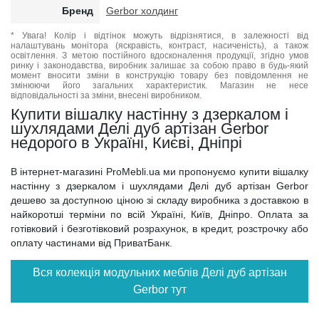
Бренд
Gerbor холдинг
* Увага! Колір і відтінок можуть відрізнятися, в залежності від
налаштувань монітора (яскравість, контраст, насиченість), а також
освітлення. З метою постійного вдосконалення продукції, згідно умов
ринку і законодавства, виробник залишає за собою право в будь-який
момент вносити зміни в конструкцію товару без повідомлення не
змінюючи його загальних характеристик. Магазин не несе
відповідальності за зміни, внесені виробником.
Купити вішалку настінну з дзеркалом і
шухлядами Делі дуб артізан Gerbor
недорого в Україні, Києві, Дніпрі
В інтернет-магазині ProMebli.ua ми пропонуємо купити вішалку
настінну з дзеркалом і шухлядами Делі дуб артізан Gerbor
дешево за доступною ціною зі складу виробника з доставкою в
найкоротші терміни по всій Україні, Київ, Дніпро. Оплата за
готівковий і безготівковий розрахунок, в кредит, розстрочку або
оплату частинами від ПриватБанк.
Вся колекція модульних меблів Делі дуб артізан
Gerbor тут