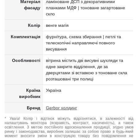
Матеріал
ламіноване ДСП з декоративними
фасаду
планками МДФ | тоноване загартоване
скло
Колір
венге магія
Комплектація
фурнітура, схема збирання | петлі та
телескопічні направляючі повного
висування
Особливості
вітрина містить дві висувні шухляди та
одне закрите відділення, де за
дверцятами зі вставкою з тоноване скла
розташовані три полиці
Країна
Україна
виробник
Бренд
Gerbor холдинг
* Увага! Колір і відтінок можуть відрізнятися, в залежності від
налаштувань монітора (яскравість, контраст, насиченість), а також
освітлення. З метою постійного вдосконалення продукції, згідно умов
ринку і законодавства, виробник залишає за собою право в будь-який
момент вносити зміни в конструкцію товару без повідомлення не