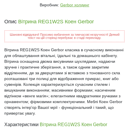
Виробник:
Gerbor холдинг
Опис
Вітрина REG1W2S Коен Gerbor
Шановні відвідувачі! Просимо вибачення за тимчасові незручності! Деякий
текст на цій сторінці перебуває в стадії перекладу.
Вітрина REG1W2S Коен Gerbor класика в сучасному виконанні
для облаштування вітальні, їдальні та домашнього кабінету.
Вітрина оснащена двома висувними шухлядами, надаючи
зручне і практичне зберігання, а також одним закритим
відділенням, де за дверцятами зі вставкою з тонованого скла
розташовані три полиці для відображення прикрас, книг або
сувенірів. Колекція характеризується сучасним стилем і
вишуканим виконанням; масивними формами; насиченим
відтінком «венге магія»; елегантними квадратними ручками з
орнаментом; фірмовими комплектуючими. Меблі Коен Gerbor
створять інтер'єр Вашої мрії - функціональний і такий, що
привертає увагу.
Характеристики
Вітрина REG1W2S Коен Gerbor