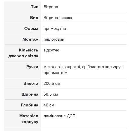
Тип
Вітрина
Вид
Вітрина висока
Форма
прямокутна
Монтаж
підлоговий
Кількість
відсутнє
джерел світла
Ручки
металеві квадратні, сріблястого кольору з
орнаментом
Висота
200,5 см
Ширина
58,5 см
Глибина
40 см
Матеріал
ламіноване ДСП
корпусу