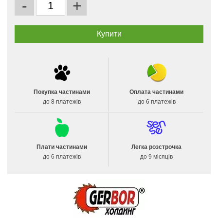
-
+
Покупка частинами
Оплата частинами
до 8 платежів
до 6 платежів
Плати частинами
Легка розстрочка
до 6 платежів
до 9 місяців