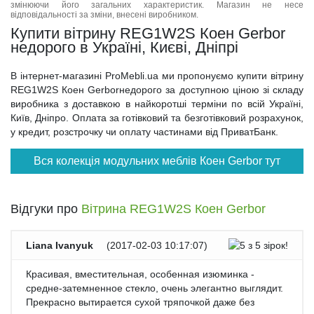
змінюючи його загальних характеристик. Магазин не несе
відповідальності за зміни, внесені виробником.
Купити вітрину REG1W2S Коен Gerbor
недорого в Україні, Києві, Дніпрі
В інтернет-магазині ProMebli.ua ми пропонуємо купити вітрину
REG1W2S Коен Gerborнедорого за доступною ціною зі складу
виробника з доставкою в найкоротші терміни по всій Україні,
Київ, Дніпро. Оплата за готівковий та безготівковий розрахунок,
у кредит, розстрочку чи оплату частинами від ПриватБанк.
Вся колекція модульних меблів Коен Gerbor тут
Відгуки про
Вітрина REG1W2S Коен Gerbor
Liana Ivanyuk
(
2017-02-03 10:17:07
)
Красивая, вместительная, особенная изюминка -
средне-затемненное стекло, очень элегантно выглядит.
Прекрасно вытирается сухой тряпочкой даже без