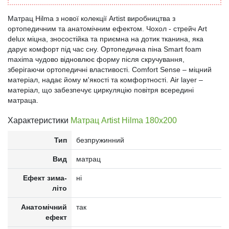
Матрац Hilma з нової колекції Artist виробництва з
ортопедичним та анатомічним ефектом. Чохол - стрейч Art
delux міцна, зносостійка та приємна на дотик тканина, яка
дарує комфорт під час сну. Ортопедична піна Smart foam
maxima чудово відновлює форму після скручування,
зберігаючи ортопедичні властивості. Comfort Sense – міцний
матеріал, надає йому м'якості та комфортності. Air layer –
матеріал, що забезпечує циркуляцію повітря всередині
матраца.
Характеристики
Матрац Artist Hilma 180x200
Тип
безпружинний
Вид
матрац
Ефект зима-
ні
літо
Анатомічний
так
ефект