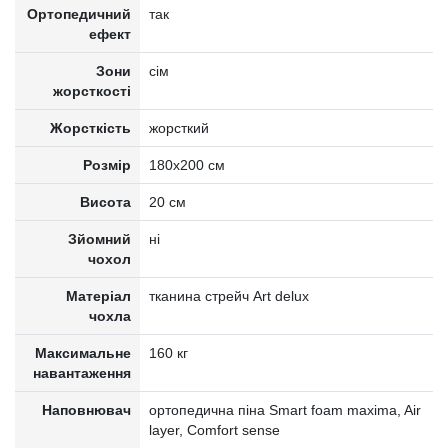
Ортопедичний
так
ефект
Зони
сім
жорсткості
Жорсткість
жорсткий
Розмір
180x200 см
Висота
20 см
Зйомний
ні
чохол
Матеріал
тканина стрейч Art delux
чохла
Максимальне
160 кг
навантаження
Наповнювач
ортопедична піна Smart foam maxima, Air
layer, Comfort sense