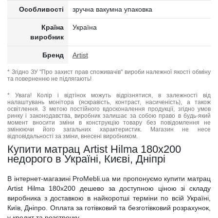
Особливості
зручна вакумна упаковка
Країна
Україна
виробник
Бренд
Artist
* Згідно ЗУ "Про захист прав споживачів" вироби належної якості обміну
та поверненню не підлягають!
* Увага! Колір і відтінок можуть відрізнятися, в залежності від
налаштувань монітора (яскравість, контраст, насиченість), а також
освітлення. З метою постійного вдосконалення продукції, згідно умов
ринку і законодавства, виробник залишає за собою право в будь-який
момент вносити зміни в конструкцію товару без повідомлення не
змінюючи його загальних характеристик. Магазин не несе
відповідальності за зміни, внесені виробником.
Купити матрац Artist Hilma 180x200
недорого в Україні, Києві, Дніпрі
В інтернет-магазині ProMebli.ua ми пропонуємо купити матрац
Artist Hilma 180x200 дешево за доступною ціною зі складу
виробника з доставкою в найкоротші терміни по всій Україні,
Київ, Дніпро. Оплата за готівковий та безготівковий розрахунок,
у кредит та розстрочку.