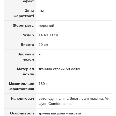
ефект
Зони
сім
жорсткості
Жорсткість
жорсткий
Розмір
140x190 см
Висота
20 см
Зйомний
ні
чохол
Матеріал
тканина стрейч Art delux
чохла
Максимальне
160 кг
навантаження
Наповнювач
ортопедична піна Smart foam maxima, Air
layer, Comfort sense
Особливості
зручна вакумна упаковка