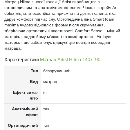
Матрац Hilma з нової колекції Artist виробництва з
ортопедичним та анатомічним ефектом. Чохол - стрейч Art
delux міцна, зносостійка та приємна на дотик тканина, яка
дарує комфорт під час сну. Ортопедична піна Smart foam
maxima чудово відновлює форму після скручування,
зберігаючи ортопедичні властивості. Comfort Sense – міцний
матеріал, надає йому м'якості та комфортності. Air layer –
матеріал, що забезпечує циркуляцію повітря всередині
матраца.
Характеристики
Матрац Artist Hilma 140x190
Тип
безпружинний
Вид
матрац
Ефект зима-
ні
літо
Анатомічний
так
ефект
Ортопедичний
так