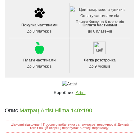
Покупка частинами
Оплата частинами
до 8 платежів
до 6 платежів
Плати частинами
Легка розстрочка
до 6 платежів
до 9 місяців
Виробник:
Artist
Опис
Матрац Artist Hilma 140x190
Шановні відвідувачі! Просимо вибачення за тимчасові незручності! Деякий
текст на цій сторінці перебуває в стадії перекладу.