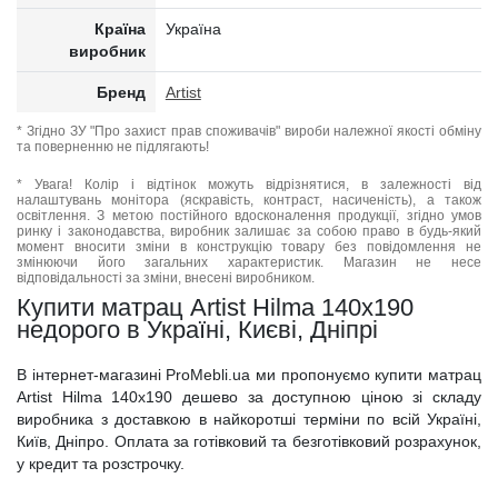
Країна
Україна
виробник
Бренд
Artist
* Згідно ЗУ "Про захист прав споживачів" вироби належної якості обміну
та поверненню не підлягають!
* Увага! Колір і відтінок можуть відрізнятися, в залежності від
налаштувань монітора (яскравість, контраст, насиченість), а також
освітлення. З метою постійного вдосконалення продукції, згідно умов
ринку і законодавства, виробник залишає за собою право в будь-який
момент вносити зміни в конструкцію товару без повідомлення не
змінюючи його загальних характеристик. Магазин не несе
відповідальності за зміни, внесені виробником.
Купити матрац Artist Hilma 140x190
недорого в Україні, Києві, Дніпрі
В інтернет-магазині ProMebli.ua ми пропонуємо купити матрац
Artist Hilma 140x190 дешево за доступною ціною зі складу
виробника з доставкою в найкоротші терміни по всій Україні,
Київ, Дніпро. Оплата за готівковий та безготівковий розрахунок,
у кредит та розстрочку.