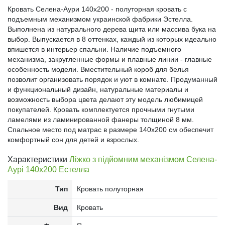
Кровать Селена-Аури 140x200 - полуторная кровать с
подъемным механизмом украинской фабрики Эстелла.
Выполнена из натурального дерева щита или массива бука на
выбор. Выпускается в 8 оттенках, каждый из которых идеально
впишется в интерьер спальни. Наличие подъемного
механизма, закругленные формы и плавные линии - главные
особенность модели. Вместительный короб для белья
позволит организовать порядок и уют в комнате. Продуманный
и функциональный дизайн, натуральные материалы и
возможность выбора цвета делают эту модель любимицей
покупателей. Кровать комплектуется прочными гнутыми
ламелями из ламинированной фанеры толщиной 8 мм.
Спальное место под матрас в размере 140х200 см обеспечит
комфортный сон для детей и взрослых.
Характеристики
Ліжко з підйомним механізмом Селена-
Аурі 140x200 Естелла
Тип
Кровать полуторная
Вид
Кровать