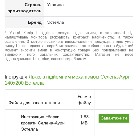
Страна-
Украина
производитель
Бренд
Эстелла
* Увага! Колір і відтінок можуть відрізнятися, в залежності від
налаштувань монітора (яскравість, контраст, насиченість), а також
освітлення. З метою постійного вдосконалення продукції, згідно умов
ринку і законодавства, виробник залишає за собою право в будь-який
момент вносити зміни в конструкцію товару без повідомлення не
змінюючи його загальних характеристик. Магазин не несе
відповідальності за зміни, внесені виробником.
Інструкція
Ліжко з підйомним механізмом Селена-Аурі
140x200 Естелла
Розмір
Файли для завантаження
файлу
Инструкция сборки
1.88
Завантажити
кровати Селена-Аури
MB
Эстелла