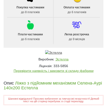
Покупка частинами
Оплата частинами
до 8 платежів
до 6 платежів
Плати частинами
Легка розстрочка
до 6 платежів
до 9 місяців
Виробник:
Эстелла
Ліцензія: 333-5856
Перевірити наявність і замовити зі складу фабрики
Опис
Ліжко з підйомним механізмом Селена-Аурі
140x200 Естелла
Шановні відвідувачі! Просимо вибачення за тимчасові незручності! Деякий
текст на цій сторінці перебуває в стадії перекладу.