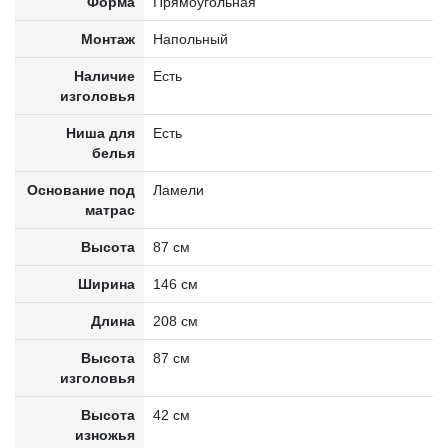
Форма
Прямоугольная
Монтаж
Напольный
Наличие
Есть
изголовья
Ниша для
Есть
белья
Основание под
Ламели
матрас
Высота
87 см
Ширина
146 см
Длина
208 см
Высота
87 см
изголовья
Высота
42 см
изножья