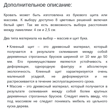
Дополнительное описание:
Кровать может быть изготовлена из букового щита или
массива. К выбору доступно 8 цветовых решений включая
белый цвет. Так же есть возможность выбора расстояния
между ламелями: 4 см и 2,5 см.
Два типа материала на выбор – массив и щит бука.
Клееный щит – это древесный материал, который
получается в результате склеивания между собой
деревянных строганных брусков шириной от 10 мм до 50
мм. Его преимуществами являются устойчивость к
деформации, однородную фактуру и абсолютную
экологичность. Клееный щит характеризуется очень
маленькой усадкой, не деформируется и не
растрескивается в течение эксплуатационного срока.
Массив – это древесный материал, который получается в
результате склеивания между собой более крупных
деревянных строганных брусков. Следует иметь ввиду, что
под массивом не следует понимать мебель из цельного
куска дерева.