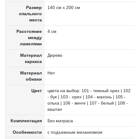
Размер
140 см х 200 см
спального
места
Расстояние
4 см
между
ламелями
Материал
Дерево
каркаса
Материал
Нет
обивки
Цвет
цвета на выбор: 101 - темный орех | 102
- бук | 103 - орех | 104 - махонь | 105 -
ольха | 106 - венге | 107 - белый | 108 -
каштан
Комплектация
Без матраса
Особенности
с подъемным механизмом