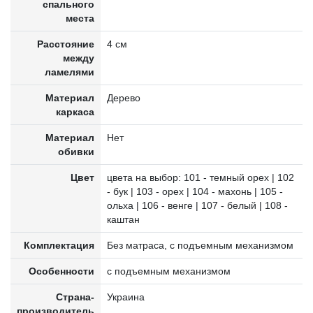
спального
места
Расстояние
4 см
между
ламелями
Материал
Дерево
каркаса
Материал
Нет
обивки
Цвет
цвета на выбор: 101 - темный орех | 102
- бук | 103 - орех | 104 - махонь | 105 -
ольха | 106 - венге | 107 - белый | 108 -
каштан
Комплектация
Без матраса, с подъемным механизмом
Особенности
с подъемным механизмом
Страна-
Украина
производитель