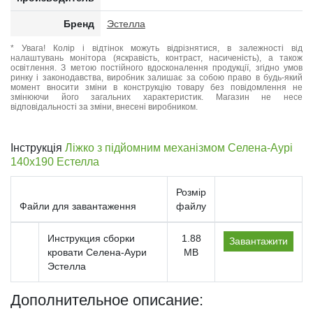
Бренд
Эстелла
* Увага! Колір і відтінок можуть відрізнятися, в залежності від
налаштувань монітора (яскравість, контраст, насиченість), а також
освітлення. З метою постійного вдосконалення продукції, згідно умов
ринку і законодавства, виробник залишає за собою право в будь-який
момент вносити зміни в конструкцію товару без повідомлення не
змінюючи його загальних характеристик. Магазин не несе
відповідальності за зміни, внесені виробником.
Інструкція
Ліжко з підйомним механізмом Селена-Аурі
140x190 Естелла
Розмір
Файли для завантаження
файлу
Инструкция сборки
1.88
Завантажити
кровати Селена-Аури
MB
Эстелла
Дополнительное описание: