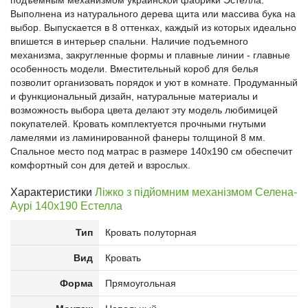
подъемным механизмом украинской фабрики Эстелла.
Выполнена из натурального дерева щита или массива бука на
выбор. Выпускается в 8 оттенках, каждый из которых идеально
впишется в интерьер спальни. Наличие подъемного
механизма, закругленные формы и плавные линии - главные
особенность модели. Вместительный короб для белья
позволит организовать порядок и уют в комнате. Продуманный
и функциональный дизайн, натуральные материалы и
возможность выбора цвета делают эту модель любимицей
покупателей. Кровать комплектуется прочными гнутыми
ламелями из ламинированной фанеры толщиной 8 мм.
Спальное место под матрас в размере 140х190 см обеспечит
комфортный сон для детей и взрослых.
Характеристики
Ліжко з підйомним механізмом Селена-
Аурі 140x190 Естелла
Тип
Кровать полуторная
Вид
Кровать
Форма
Прямоугольная