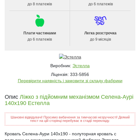
до 8 платежів
до 6 платежів
Плати частинами
Легка розстрочка
до 6 платежів
до 9 місяців
Виробник:
Эстелла
Ліцензія: 333-5856
Перевірити наявність і замовити зі складу фабрики
Опис
Ліжко з підйомним механізмом Селена-Аурі
140x190 Естелла
Шановні відвідувачі! Просимо вибачення за тимчасові незручності! Деякий
текст на цій сторінці перебуває в стадії перекладу.
Кровать Селена-Аури 140x190 - полуторная кровать с