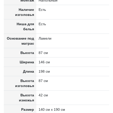
Монтаж
Напольный
Наличие
Есть
изголовья
Ниша для
Есть
белья
Основание под
Ламели
матрас
Высота
87 см
Ширина
146 см
Длина
198 см
Высота
87 см
изголовья
Высота
42 см
изножья
Размер
140 см х 190 см