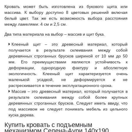
Кровать может быть изготовлена из букового щита или
массива. К выбору доступно 8 цветовых решений включая
белый цвет. Так же есть возможность выбора расстояния
между ламелями: 4 см и 2,5 см.
Два типа материала на выбор – массив и щит бука.
Клееный щит – это древесный материал, который
получается в результате склеивания между собой
деревянных строганных брусков шириной от 10 мм до 50
мм. Его преимуществами являются устойчивость к
деформации, однородную фактуру и абсолютную
экологичность. Клееный щит характеризуется очень
маленькой усадкой, не деформируется и не
растрескивается в течение эксплуатационного срока.
Массив – это древесный материал, который получается в
результате склеивания между собой более крупных
деревянных строганных брусков. Следует иметь ввиду, что
под массивом не следует понимать мебель из цельного
куска дерева.
Купить кровать с подъемным
механизмом Селена-Аури 140x190