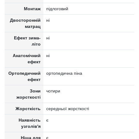
Монтаж
підлоговий
Двосторонній
ні
матрац
Ефект зима-
ні
літо
Анатомічний
ні
ефект
Ортопедичний
ортопедична піна
ефект
Зони
чотири
жорсткості
Жорсткість
середньої жорсткості
Наявність
є
узголів'я
Ніша для
є