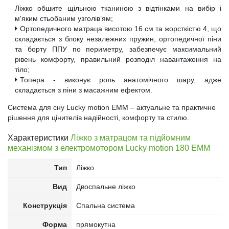
Ліжко обшите щільною тканиною з відтінками на вибір і
м'яким стьобаним узголів’ям;
Ортопедичного матраца висотою 16 см та жорсткістю 4, що
складається з блоку незалежних пружин, ортопедичної піни
та борту ППУ по периметру, забезпечує максимальний
рівень комфорту, правильний розподіл навантаження на
тіло;
Топера - виконує роль анатомічного шару, адже
складається з піни з масажним ефектом.
Система для сну Lucky motion EMM – актуальне та практичне
рішення для цінителів надійності, комфорту та стилю.
Характеристики
Ліжко з матрацом та підйомним
механізмом з електромотором Lucky motion 180 EMM
Тип
Ліжко
Вид
Двоспальне ліжко
Конструкція
Спальна система
Форма
прямокутна