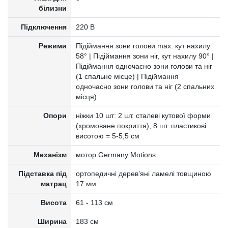
білизни
Підключення
220 В
Режими
Підіймання зони голови max. кут нахилу
58° | Підіймання зони ніг, кут нахилу 90° |
Підіймання одночасно зони голови та ніг
(1 спальне місце) | Підіймання
одночасно зони голови та ніг (2 спальних
місця)
Опори
ніжки 10 шт: 2 шт. сталеві кутової форми
(хромоване покриття), 8 шт. пластикові
висотою = 5-5,5 см
Механізм
мотор Germany Motions
Підставка під
ортопедичні дерев’яні ламелі товщиною
матрац
17 мм
Висота
61 - 113 см
Ширина
183 см