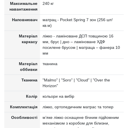
Максимальне
240 кг
навантаження
Наповнювач
матрац - Pocket Spring 7 зон (256 шт/
кв.м)
Матеріал
ліжко - ламіноване ДСП товщиною 16
каркасу
мм, брус | дно – ламіноване ХДФ
посилене брусом | матраца – фанера 10
мм
Матеріал
тканина
оббивки
Тканина
"Malmo" | "Soro" | "Cloud" | "Over the
Horizon"
Колір
кольори на вибір
Комплектація
ліжко, ортопедичним матрас та топер
Особливості
м’яке ліжко оснащене бічним підйомним
механізмом з коробом для білизни,