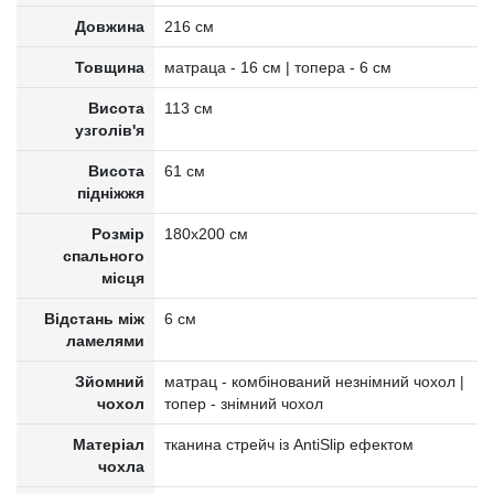
Довжина
216 см
Товщина
матраца - 16 см | топера - 6 см
Висота
113 см
узголів'я
Висота
61 см
підніжжя
Розмір
180х200 см
спального
місця
Відстань між
6 см
ламелями
Зйомний
матрац - комбінований незнімний чохол |
чохол
топер - знiмний чохол
Матеріал
тканина стрейч із AntiSlip ефектом
чохла