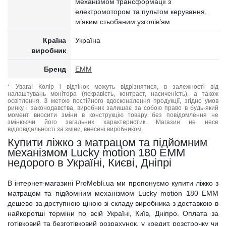
механізмом трансформації з
електромотором та пультом керування,
м’яким стьобаним узголів’ям
Країна
Україна
виробник
Бренд
EMM
* Увага! Колір і відтінок можуть відрізнятися, в залежності від
налаштувань монітора (яскравість, контраст, насиченість), а також
освітлення. З метою постійного вдосконалення продукції, згідно умов
ринку і законодавства, виробник залишає за собою право в будь-який
момент вносити зміни в конструкцію товару без повідомлення не
змінюючи його загальних характеристик. Магазин не несе
відповідальності за зміни, внесені виробником.
Купити ліжко з матрацом та підйомним
механізмом Lucky motion 180 EMM
недорого в Україні, Києві, Дніпрі
В інтернет-магазині ProMebli.ua ми пропонуємо купити ліжко з
матрацом та підйомним механізмом Lucky motion 180 EMM
дешево за доступною ціною зі складу виробника з доставкою в
найкоротші терміни по всій Україні, Київ, Дніпро. Оплата за
готівковий та безготівковий розрахунок, у кредит, розстрочку чи