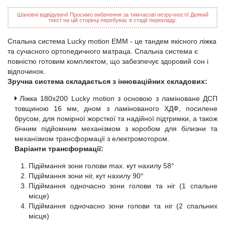
Шановні відвідувачі! Просимо вибачення за тимчасові незручності! Деякий
текст на цій сторінці перебуває в стадії перекладу.
Спальна система Lucky motion EMM - це тандем якісного ліжка
та сучасного ортопедичного матраца. Спальна система є
повністю готовим комплектом, що забезпечує здоровий сон і
відпочинок.
Зручна система складається з інноваційних складових:
Ліжка 180х200 Lucky motion з основою з ламіноване ДСП
товщиною 16 мм, дном з ламінованого ХДФ, посилене
брусом, для помірної жорсткої та надійної підтримки, а також
бічним підйомним механізмом з коробом для білизни та
механізмом трансформації з електромотором.
Варіанти трансформації:
Підіймання зони голови max. кут нахилу 58°
Підіймання зони ніг, кут нахилу 90°
Підіймання одночасно зони голови та ніг (1 спальне
місце)
Підіймання одночасно зони голови та ніг (2 спальних
місця)