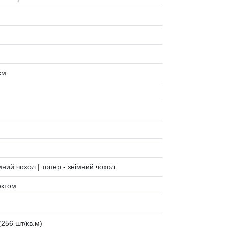
см
ний чохол | топер - знiмний чохол
ектом
(256 шт/кв.м)