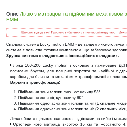
Опис
Ліжко з матрацом та підйомним механізмом 
EMM
Шановні відвідувачі! Просимо вибачення за тимчасові незручності! Деякий
Спальна система Lucky motion EMM - це тандем якісного ліжка 
система є повністю готовим комплектом, що забезпечує здоровий
Зручна система складається з інноваційних складових:
Ліжка 180х200 Lucky motion з основою з ламіноване ДС
посилене брусом, для помірної жорсткої та надійної підт
коробом для білизни та механізмом трансформації з електро
Варіанти трансформації:
Підіймання зони голови max. кут нахилу 58°
Підіймання зони ніг, кут нахилу 90°
Підіймання одночасно зони голови та ніг (1 спальне місце
Підіймання одночасно зони голови та ніг (2 спальних місц
Ліжко обшите щільною тканиною з відтінками на вибір і м'яким
Ортопедичного матраца висотою 16 см та жорсткістю 4,