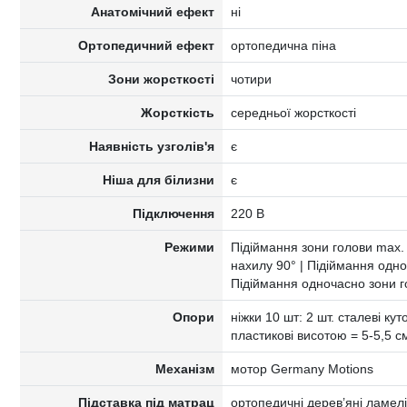
Анатомічний ефект
ні
Ортопедичний ефект
ортопедична піна
Зони жорсткості
чотири
Жорсткість
середньої жорсткості
Наявність узголів'я
є
Ніша для білизни
є
Підключення
220 В
Режими
Підіймання зони голови max. к
нахилу 90° | Підіймання одноч
Підіймання одночасно зони го
Опори
ніжки 10 шт: 2 шт. сталеві ку
пластикові висотою = 5-5,5 с
Механізм
мотор Germany Motions
Підставка під матрац
ортопедичні дерев’яні ламе