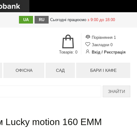
UA
RU
Сьогодні
працюємо
з 9:00 до 18:00
Порівняння
1
Закладки
0
Товарів: 0
Вхід / Реєстрація
ОФІСНА
САД
БАРИ І КАФЕ
ЗНАЙТИ
м Lucky motion 160 EMM