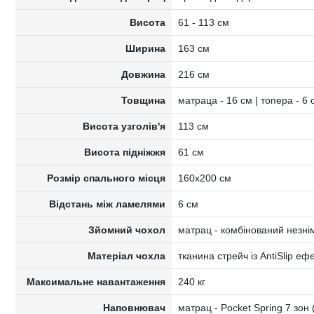
Висота
61 - 113 см
Ширина
163 см
Довжина
216 см
Товщина
матраца - 16 см | топера - 6 
Висота узголів'я
113 см
Висота підніжжя
61 см
Розмір спального місця
160х200 см
Відстань між ламелями
6 см
Зйомний чохол
матрац - комбінований незнім
Матеріал чохла
тканина стрейч із AntiSlip еф
Максимальне навантаження
240 кг
Наповнювач
матрац - Pocket Spring 7 зон 