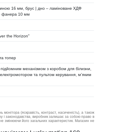
иною 16 мм, брус | дно – ламіноване ХДФ
– фанера 10 мм
ver the Horizon"
та топер
 підйомним механізмом з коробом для білизни,
 електромотором та пультом керування, м’яким
нь монітора (яскравість, контраст, насиченість), а також
нку і законодавства, виробник залишає за собою право в
не змінюючи його загальних характеристик. Магазин не