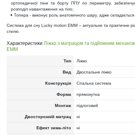
ортопедичної піни та борту ППУ по периметру, забезпечу
розподіл навантаження на тіло;
Топера - виконує роль анатомічного шару, адже складається
Система для сну Lucky motion EMM – актуальне та практичне ріш
стилю.
Характеристики
Ліжко з матрацом та підйомним механіз
EMM
Тип
Ліжко
Вид
Двоспальне ліжко
Конструкція
Спальна система
Форма
прямокутна
Монтаж
підлоговий
Двосторонній матрац
ні
Ефект зима-літо
ні