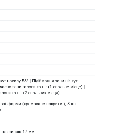
ут нахилу 58° | Підіймання зони ніг, кут
асно зони голови та ніг (1 спальне місце) |
лови та ніг (2 спальних місця)
тової форми (хромоване покриття), 8 шт.
м
лі товщиною 17 мм