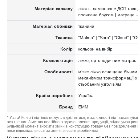
Матеріал каркасу
ліжко - ламіноване ДСП товщ
посилене брусом | матраца 
Матеріал оббивки
тканина
Тканина
"Malmo" | "Soro" | "Cloud" | "O
Колір
кольори на вибір
Комплектація
ліжко, ортопедичним матрас 
Особливості
м’яке ліжко оснащене бічним
механізмом трансформації з
стьобаним узголів’ям
Країна виробник
Україна
Бренд
EMM
* Увага! Колір і відтінок можуть відрізнятися, в залежності від налаштува
освітлення. З метою постійного вдосконалення продукції, згідно умов ри
будь-який момент вносити зміни в конструкцію товару без повідомлення 
несе відповідальності за зміни, внесені виробником.