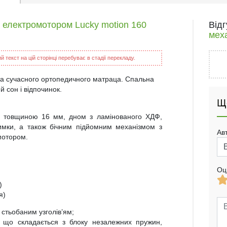
з електромотором Lucky motion 160
Від
мех
 текст на цій сторінці перебуває в стадії перекладу.
та сучасного ортопедичного матраца. Спальна
 сон і відпочинок.
Щ
П товщиною 16 мм, дном з ламінованого ХДФ,
римки, а також бічним підйомним механізмом з
Ав
мотором.
Оц
)
я)
 стьобаним узголів’ям;
 що складається з блоку незалежних пружин,