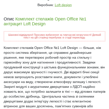
Виробник:
Loft design
Опис
Комплект стелажів Open Office №1
антрацит Loft Design
Шановні відвідувачі! Просимо вибачення за тимчасові незручності! Деякий
текст на цій сторінці перебуває в стадії перекладу.
Комплект стелажів Open Office №1 Loft Design — більше, ніж
просто система зберігання, це справжнє дизайнерське
рішення, яке перетворює робочий простір на стильну і
гармонійну зону для натхнення і продуктивності. Завдяки
продуманій конструкції з шістьма функціональними зонами, він
дарує максимум зручності і гнучкості. Дві відкриті бічні секції
немов запрошують розставити книги, документи і улюблені
аксесуари на виду, створюючи атмосферу затишку і легкості.
Закриті модулі з акуратними дверцятами з ЛДСП надійно
ховають все, що потрібно залишити в тіні — від ділових паперів
до особистих дрібниць. Центральна частина зі скляними
дверцятами додає інтер'єру легкості і стає елегантною
вітриною для ваших досягнень, пам'ятних сувенірів або