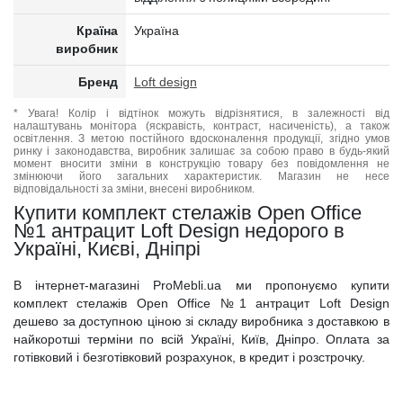
Країна
Україна
виробник
Бренд
Loft design
* Увага! Колір і відтінок можуть відрізнятися, в залежності від
налаштувань монітора (яскравість, контраст, насиченість), а також
освітлення. З метою постійного вдосконалення продукції, згідно умов
ринку і законодавства, виробник залишає за собою право в будь-який
момент вносити зміни в конструкцію товару без повідомлення не
змінюючи його загальних характеристик. Магазин не несе
відповідальності за зміни, внесені виробником.
Купити комплект стелажів Open Office
№1 антрацит Loft Design недорого в
Україні, Києві, Дніпрі
В інтернет-магазині ProMebli.ua ми пропонуємо купити
комплект стелажів Open Office №1 антрацит Loft Design
дешево за доступною ціною зі складу виробника з доставкою в
найкоротші терміни по всій Україні, Київ, Дніпро. Оплата за
готівковий і безготівковий розрахунок, в кредит і розстрочку.