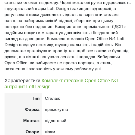
стильних елементів декору. Чорні металеві ручки підкреслюють
індустріальний шарм Loft Design і захищені від корозії, а
регульовані ніжки дозволяють ідеально вирівняти стелажі
навіть на найпримхливішій підлозі, зберігши при цьому
поверхню без подряпин. Використання преміального ЛДСП з
надійним покриттям гарантує довговічність і бездоганний
вигляд на довгі роки. Комплект стелажів Open Office №1 Loft
Design поєднує естетику, функціональність і надійність. Він
допомагає організувати простір так, щоб все важливе було під
рукою, а в кімнаті панувала легкість і порядок. Вибираючи
Open Office, ви вибираєте не просто порядок, а стиль,
натхнення і впевненість у кожному робочому дні.
Характеристики
Комплект стелажів Open Office №1
антрацит Loft Design
Тип
Стелаж
Форма
прямокутна
Монтаж
підлоговий
Опори
ніжки