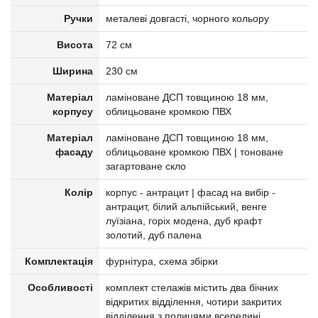
Ручки
металеві довгасті, чорного кольору
Висота
72 см
Ширина
230 см
Матеріал
ламіноване ДСП товщиною 18 мм,
корпусу
облицьоване кромкою ПВХ
Матеріал
ламіноване ДСП товщиною 18 мм,
фасаду
облицьоване кромкою ПВХ | тоноване
загартоване скло
Колір
корпус - антрацит | фасад на вибір -
антрацит, білий альпійський, венге
луїзіана, горіх модена, дуб крафт
золотий, дуб палена
Комплектація
фурнітура, схема збірки
Особливості
комплект стелажів містить два бічних
відкритих відділення, чотири закритих
відділення з полицями всередині