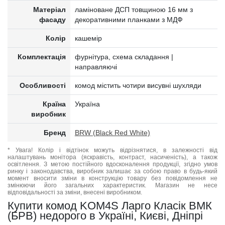
Матеріал
ламіноване ДСП товщиною 16 мм з
фасаду
декоративними планками з МДФ
Колір
кашемір
Комплектація
фурнітура, схема складання |
направляючі
Особливості
комод містить чотири висувні шухляди
Країна
Україна
виробник
Бренд
BRW (Black Red White)
* Увага! Колір і відтінок можуть відрізнятися, в залежності від
налаштувань монітора (яскравість, контраст, насиченість), а також
освітлення. З метою постійного вдосконалення продукції, згідно умов
ринку і законодавства, виробник залишає за собою право в будь-який
момент вносити зміни в конструкцію товару без повідомлення не
змінюючи його загальних характеристик. Магазин не несе
відповідальності за зміни, внесені виробником.
Купити комод KOM4S Ларго Класік ВМК
(БРВ) недорого в Україні, Києві, Дніпрі