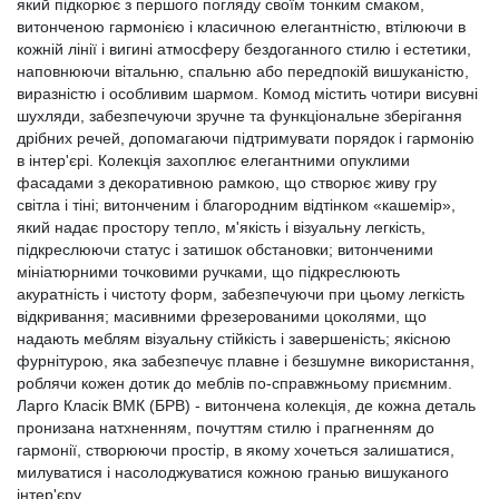
який підкорює з першого погляду своїм тонким смаком,
витонченою гармонією і класичною елегантністю, втілюючи в
кожній лінії і вигині атмосферу бездоганного стилю і естетики,
наповнюючи вітальню, спальню або передпокій вишуканістю,
виразністю і особливим шармом. Комод містить чотири висувні
шухляди, забезпечуючи зручне та функціональне зберігання
дрібних речей, допомагаючи підтримувати порядок і гармонію
в інтер'єрі. Колекція захоплює елегантними опуклими
фасадами з декоративною рамкою, що створює живу гру
світла і тіні; витонченим і благородним відтінком «кашемір»,
який надає простору тепло, м'якість і візуальну легкість,
підкреслюючи статус і затишок обстановки; витонченими
мініатюрними точковими ручками, що підкреслюють
акуратність і чистоту форм, забезпечуючи при цьому легкість
відкривання; масивними фрезерованими цоколями, що
надають меблям візуальну стійкість і завершеність; якісною
фурнітурою, яка забезпечує плавне і безшумне використання,
роблячи кожен дотик до меблів по-справжньому приємним.
Ларго Класік ВМК (БРВ) - витончена колекція, де кожна деталь
пронизана натхненням, почуттям стилю і прагненням до
гармонії, створюючи простір, в якому хочеться залишатися,
милуватися і насолоджуватися кожною гранью вишуканого
інтер'єру.