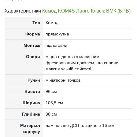
Характеристики
Комод KOM4S Ларго Класік ВМК (БРВ)
Тип
Комод
Форма
прямокутна
Монтаж
підлоговий
Опори
міцна підстава з масивним
фрезерованим цоколем, що сприяє
максимальній стійкості
Ручки
мініатюрні точкові
Висота
96 см
Ширина
106,5 см
Глибина
38 см
Матеріал
ламіноване ДСП товщиною 16 мм
корпусу