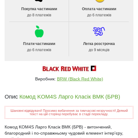
Покупка частинами
Оплата частинами
до 8 платежів
до 6 платежів
Плати частинами
Легка розстрочка
до 6 платежів
до 9 місяців
Виробник:
BRW (Black Red White)
Опис
Комод KOM4S Ларго Класік ВМК (БРВ)
Шановні відвідувачі! Просимо вибачення за тимчасові незручності! Деякий
текст на цій сторінці перебуває в стадії перекладу.
Комод KOM4S Ларго Класік ВМК (БРВ) - витончений,
благородний і по-справжньому чудовий елемент інтер'єру,