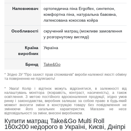
Наповнювач
ортопедична піна Ergoflex, синтепон,
комфортна піна, натуральна бавовна,
латексована кокосова койра
Особливості
скручений матрац (можливе замовлення
у розгорнутому вигляді)
Країна
Україна
виробник
Бренд
Take&Go
* Згідно ЗУ "Про захист прав споживачів" вироби належної якості обміну
та поверненню не підлягають!
* Увага! Колір і відтінок можуть відрізнятися, в залежності від
налаштувань монітора (яскравість, контраст, насиченість), а також
освітлення. З метою постійного вдосконалення продукції, згідно умов
ринку і законодавства, виробник залишає за собою право в будь-який
момент вносити зміни в конструкцію товару без повідомлення не
змінюючи його загальних характеристик. Магазин не несе
відповідальності за зміни, внесені виробником.
Купити матрац Take&Go Multi Roll
160x200 недорого в Україні, Києві, Дніпрі