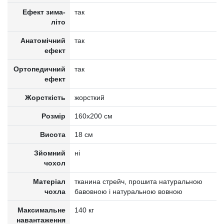
Ефект зима-
так
літо
Анатомічний
так
ефект
Ортопедичний
так
ефект
Жорсткість
жорсткий
Розмір
160x200 см
Висота
18 см
Зйомний
ні
чохол
Матеріал
тканина стрейч, прошита натуральною
чохла
бавовною і натуральною вовною
Максимальне
140 кг
навантаження