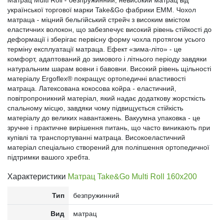
Матрац Multi Roll - безпружинний, невисокий матрац від
української торгової марки Take&Go фабрики ЕММ. Чохол
матраца - міцний бельгійський стрейч з високим вмістом
еластичних волокон, що забезпечує високий рівень стійкості до
деформації і зберігає первісну форму чохла протягом усього
терміну експлуатації матраца. Ефект «зима-літо» - це
комфорт, адаптований до зимового і літнього періоду завдяки
натуральним шарам вовни і бавовни. Високий рівень щільності
матеріалу Ergoflex® покращує ортопедичні властивості
матраца. Латексована кокосова койра - еластичний,
повітропроникний матеріал, який надає додаткову жорсткість
спальному місцю, завдяки чому підвищується стійкість
матеріалу до великих навантажень. Вакуумна упаковка - це
зручне і практичне вирішення питань, що часто виникають при
купівлі та транспортуванні матраца. Високоеластичний
матеріал спеціально створений для поліпшення ортопедичної
підтримки вашого хребта.
Характеристики
Матрац Take&Go Multi Roll 160x200
Тип
безпружинний
Вид
матрац