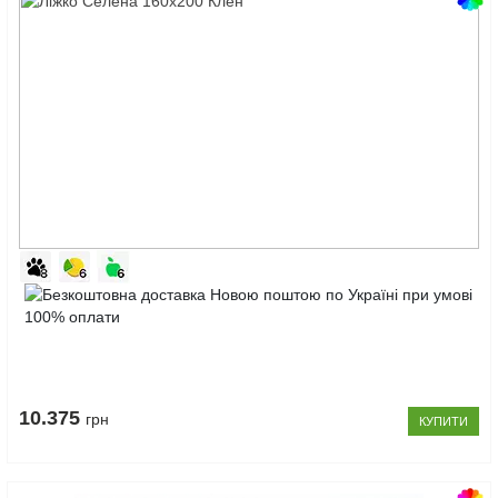
Код
товару:
Ліжко
10123192
Селена
160x200
Клен
10.375
грн
КУПИТИ