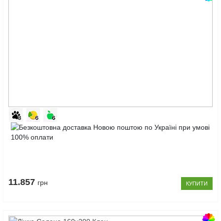
Код
товару:
Ліжко
10123182
Люкс
160x200
Клен
11.857
грн
КУПИТИ