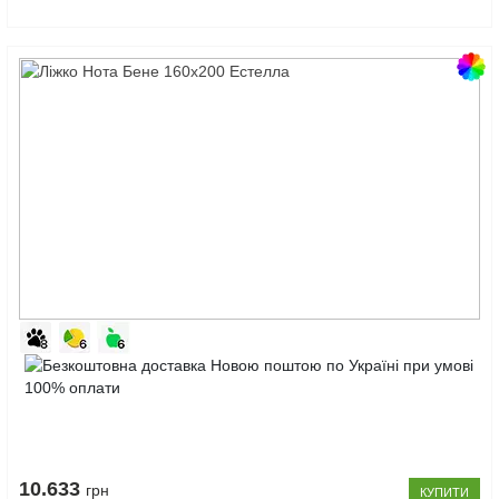
Код
товару:
Ліжко
10122166
Нота
Бене
160x200
Естелла
10.633
грн
КУПИТИ