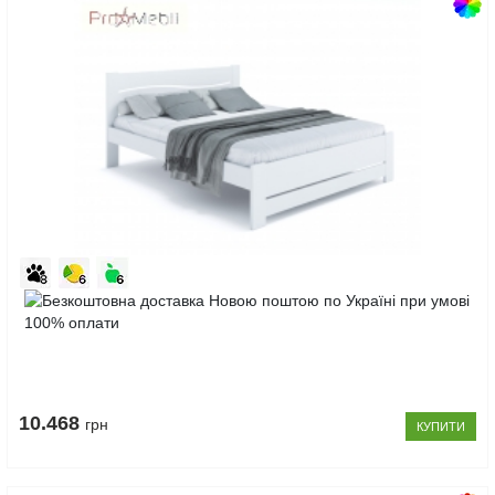
Код
товару:
Ліжко
10123197
Венеція
160x200
Клен
10.468
грн
КУПИТИ