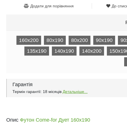
Додати для порівняння
До спис
160x200
80x190
80x200
90x190
90
135x190
140x190
140x200
150x19
Гарантія
Термін гарантії: 18 місяців
Детальніше...
Опис
Футон Come-for Дует 160x190