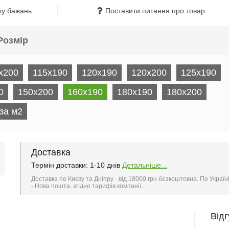
ку бажань
Поставити питання про товар
Розмір
x200
115x190
120x190
120x200
125x190
0
150x200
160x190
180x190
180x200
за м2
Доставка
Термін доставки: 1-10 днів
Детальніше...
Доставка по Києву та Дніпру - від 18000 грн безкоштовна. По Україн
- Нова пошта, згідно тарифів компанії..
Від