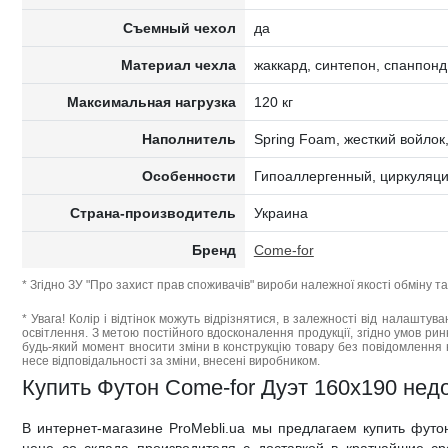
Съемный чехол
да
Материал чехла
жаккард, синтепон, спанпонд
Максимальная нагрузка
120 кг
Наполнитель
Spring Foam, жесткий войлок
Особенности
Гипоаллергенный, циркуляция
Страна-производитель
Украина
Бренд
Come-for
* Згідно ЗУ "Про захист прав споживачів" вироби належної якості обміну 
* Увага! Колір і відтінок можуть відрізнятися, в залежності від налаштува
освітлення. З метою постійного вдосконалення продукції, згідно умов ри
будь-який момент вносити зміни в конструкцію товару без повідомлення 
несе відповідальності за зміни, внесені виробником.
Купить Футон Come-for Дуэт 160x190 недо
В интернет-магазине ProMebli.ua мы предлагаем купить футо