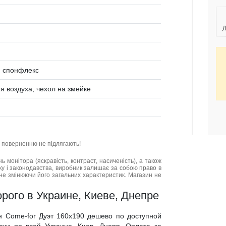
Д
, спонфлекс
 воздуха, чехол на змейке
та поверненню не підлягають!
нь монітора (яскравість, контраст, насиченість), а також
нку і законодавства, виробник залишає за собою право в
не змінюючи його загальних характеристик. Магазин не
рого в Украине, Киеве, Днепре
н Come-for Дуэт 160x190 дешево по доступной