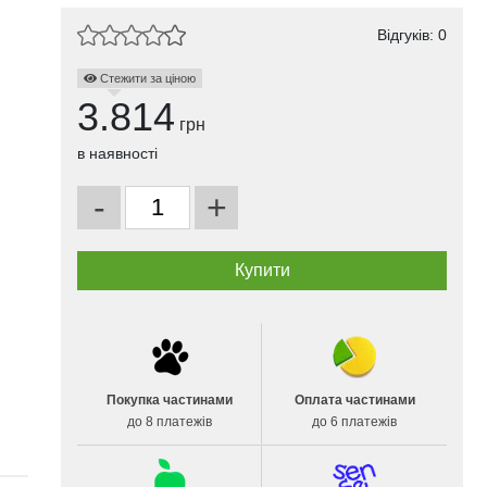
Відгуків: 0
Стежити за ціною
3.814
грн
в наявності
-
+
Покупка частинами
Оплата частинами
до 8 платежів
до 6 платежів