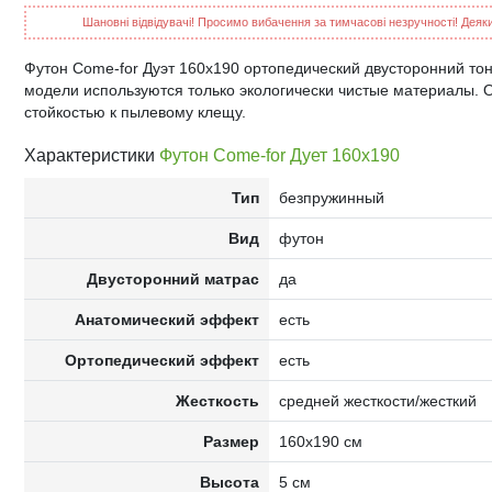
Шановні відвідувачі! Просимо вибачення за тимчасові незручності! Деякий
Футон Come-for Дуэт 160x190 ортопедический двусторонний тон
модели используются только экологически чистые материалы.
стойкостью к пылевому клещу.
Характеристики
Футон Come-for Дует 160x190
Тип
безпружинный
Вид
футон
Двусторонний матрас
да
Анатомический эффект
есть
Ортопедический эффект
есть
Жесткость
средней жесткости/жесткий
Размер
160x190 см
Высота
5 см