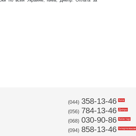
оки по всей Украине, Киев, Днепр. Оплата за
358-13-46
Київ
(044)
784-13-46
Дніпро
(056)
030-90-86
Київстар
(068)
858-13-46
Інтертелеком
(094)