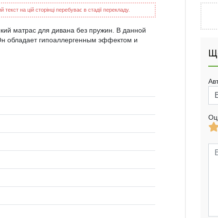
 текст на цій сторінці перебуває в стадії перекладу.
кий матрас для дивана без пружин. В данной
 Он обладает гипоаллергенным эффектом и
Щ
Ав
Оц