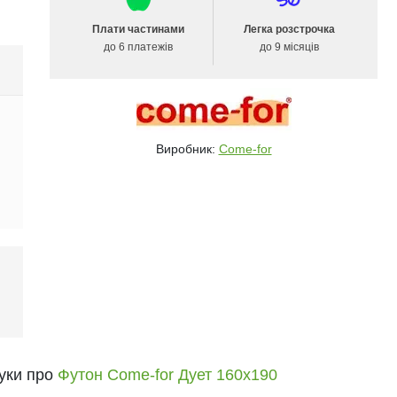
Плати частинами
Легка розстрочка
до 6 платежів
до 9 місяців
Виробник:
Come-for
і
гуки про
Футон Come-for Дует 160x190