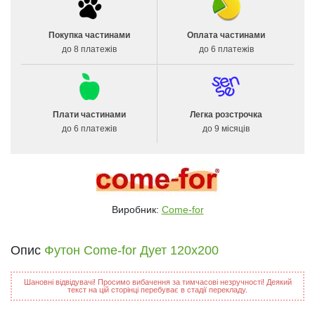
Покупка частинами
Оплата частинами
до 8 платежів
до 6 платежів
Плати частинами
Легка розстрочка
до 6 платежів
до 9 місяців
Виробник:
Come-for
Опис
Футон Come-for Дует 120x200
Шановні відвідувачі! Просимо вибачення за тимчасові незручності! Деякий
текст на цій сторінці перебуває в стадії перекладу.