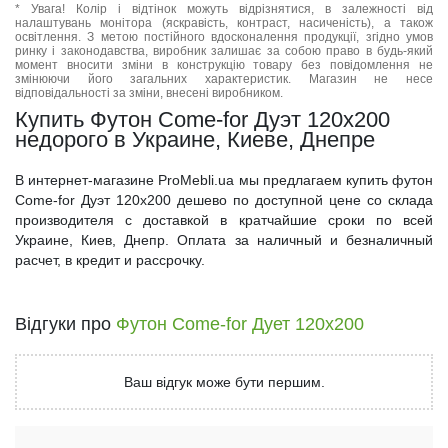
* Увага! Колір і відтінок можуть відрізнятися, в залежності від
налаштувань монітора (яскравість, контраст, насиченість), а також
освітлення. З метою постійного вдосконалення продукції, згідно умов
ринку і законодавства, виробник залишає за собою право в будь-який
момент вносити зміни в конструкцію товару без повідомлення не
змінюючи його загальних характеристик. Магазин не несе
відповідальності за зміни, внесені виробником.
Купить Футон Come-for Дуэт 120x200
недорого в Украине, Киеве, Днепре
В интернет-магазине ProMebli.ua мы предлагаем купить футон
Come-for Дуэт 120x200 дешево по доступной цене со склада
производителя с доставкой в кратчайшие сроки по всей
Украине, Киев, Днепр. Оплата за наличный и безналичный
расчет, в кредит и рассрочку.
Відгуки про
Футон Come-for Дует 120x200
Ваш відгук може бути першим.