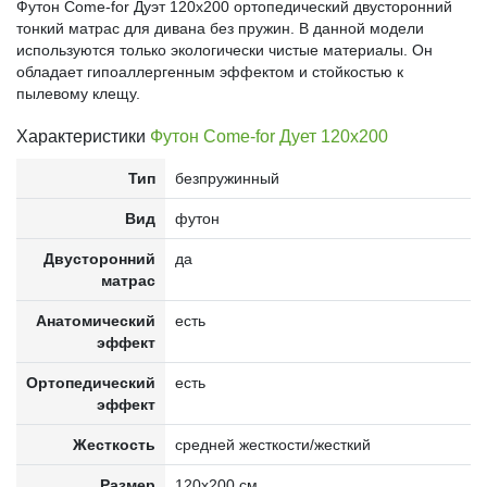
Футон Come-for Дуэт 120x200 ортопедический двусторонний
тонкий матрас для дивана без пружин. В данной модели
используются только экологически чистые материалы. Он
обладает гипоаллергенным эффектом и стойкостью к
пылевому клещу.
Характеристики
Футон Come-for Дует 120x200
Тип
безпружинный
Вид
футон
Двусторонний
да
матрас
Анатомический
есть
эффект
Ортопедический
есть
эффект
Жесткость
средней жесткости/жесткий
Размер
120x200 см