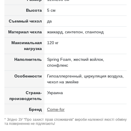
Высота
5 см
Съемный чехол
да
Материал чехла
жаккард, синтепон, спанпонд
Максимальная
120 кг
нагрузка
Наполнитель
Spring Foam, жесткий войлок,
спонфлекс
Особенности
Гипоаллергенный, циркуляция воздуха,
чехол на змейке
Страна-
Украина
производитель
Бренд
Come-for
* Згідно ЗУ "Про захист прав споживачів" вироби належної якості обміну
та поверненню не підлягають!