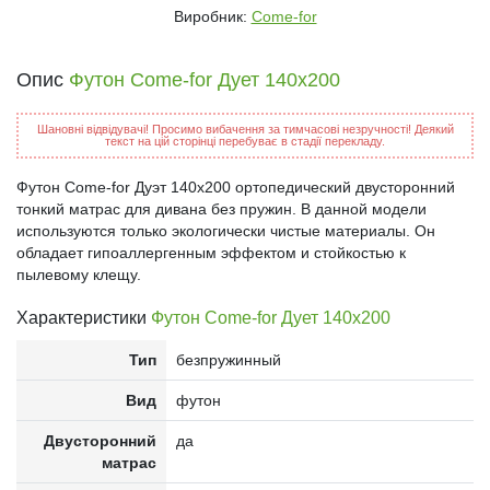
Виробник:
Come-for
Опис
Футон Come-for Дует 140x200
Шановні відвідувачі! Просимо вибачення за тимчасові незручності! Деякий
текст на цій сторінці перебуває в стадії перекладу.
Футон Come-for Дуэт 140x200 ортопедический двусторонний
тонкий матрас для дивана без пружин. В данной модели
используются только экологически чистые материалы. Он
обладает гипоаллергенным эффектом и стойкостью к
пылевому клещу.
Характеристики
Футон Come-for Дует 140x200
Тип
безпружинный
Вид
футон
Двусторонний
да
матрас