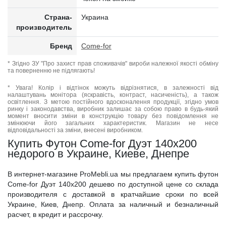
Страна-
Украина
производитель
Бренд
Come-for
* Згідно ЗУ "Про захист прав споживачів" вироби належної якості обміну
та поверненню не підлягають!
* Увага! Колір і відтінок можуть відрізнятися, в залежності від
налаштувань монітора (яскравість, контраст, насиченість), а також
освітлення. З метою постійного вдосконалення продукції, згідно умов
ринку і законодавства, виробник залишає за собою право в будь-який
момент вносити зміни в конструкцію товару без повідомлення не
змінюючи його загальних характеристик. Магазин не несе
відповідальності за зміни, внесені виробником.
Купить Футон Come-for Дуэт 140x200
недорого в Украине, Киеве, Днепре
В интернет-магазине ProMebli.ua мы предлагаем купить футон
Come-for Дуэт 140x200 дешево по доступной цене со склада
производителя с доставкой в кратчайшие сроки по всей
Украине, Киев, Днепр. Оплата за наличный и безналичный
расчет, в кредит и рассрочку.