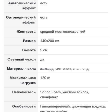
Анатомический
есть
эффект
Ортопедический
есть
эффект
Жесткость
средней жесткости/жесткий
Размер
140x200 см
Высота
5 см
Съемный чехол
да
Материал чехла
жаккард, синтепон, спанпонд
Максимальная
120 кг
нагрузка
Наполнитель
Spring Foam, жесткий войлок,
спонфлекс
Особенности
Гипоаллергенный, циркуляция воздуха,
чехол на змейке