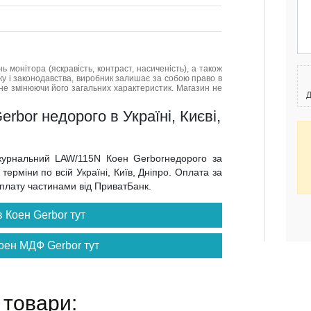
нь монітора (яскравість, контраст, насиченість), а також
нку і законодавства, виробник залишає за собою право в
не змінюючи його загальних характеристик. Магазин не
Д
bor недорого в Україні, Києві,
 журнальний LAW/115N Коен Gerborнедорого за
ерміни по всій Україні, Київ, Дніпро. Оплата за
 оплату частинами від ПриватБанк.
 Коен Gerbor тут
оен МДФ Gerbor тут
 товари: