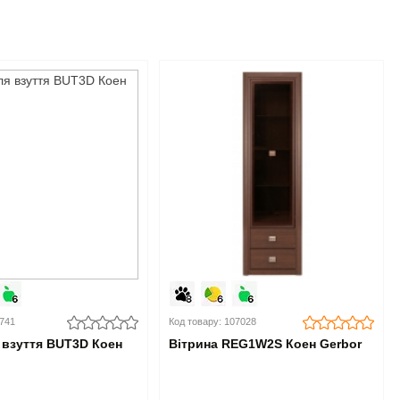
0741
Код товару: 107028
 взуття BUT3D Коен
Вітрина REG1W2S Коен Gerbor