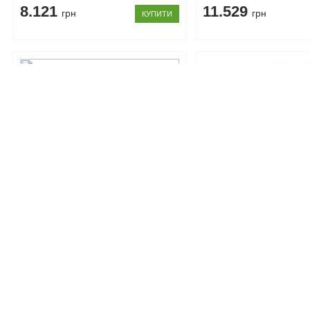
8.121
11.529
грн
грн
КУПИТИ
Код товару: 107025
Код товару: 107026
Ліжко LOZ/160 Коен Gerbor
Дзеркало LUS/103 Кое