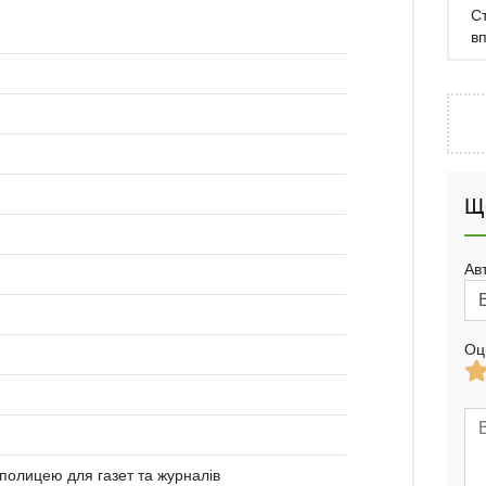
С
в
Щ
Ав
Оц
полицею для газет та журналів