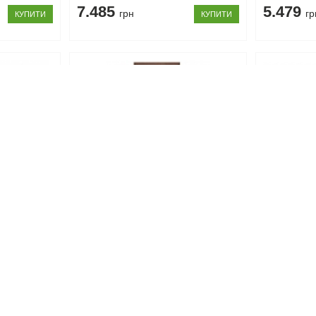
7.485
5.479
грн
гр
КУПИТИ
КУПИТИ
Код товару: 10745
Код товару: 1
н Gerbor
Пенал REG1D2S Коен Gerbor
Тумба для
Gerbor