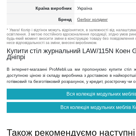
Країна виробник
Україна
Бренд
Gerbor холдинг
* Увага! Колір і відтінок можуть відрізнятися, в залежності від налаштува
освітлення. З метою постійного вдосконалення продукції, згідно умов ри
будь-який момент вносити зміни в конструкцію товару без повідомлення 
несе відповідальності за зміни, внесені виробником.
Купити стіл журнальний LAW/115N Коен Ger
Дніпрі
В інтернет-магазині ProMebli.ua ми пропонуємо купити стіл
доступною ціною зі складу виробника з доставкою в найкоротші т
готівковий та безготівковий розрахунок, у кредит, розстрочку чи
Вся колекція модульних меблів
Вся колекція модульних меблів К
Також рекомендуємо наступні