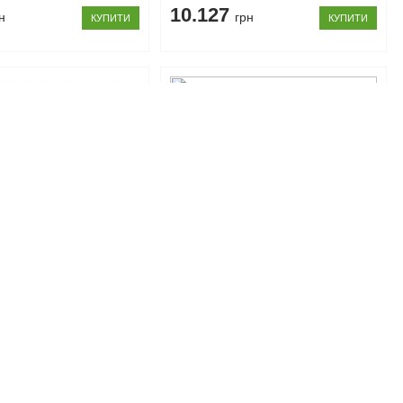
10.127
н
грн
КУПИТИ
КУПИТИ
0744
Код товару: 1013
 взуття BUT1D Коен
Комод KOM1D1S Коен Gerbor