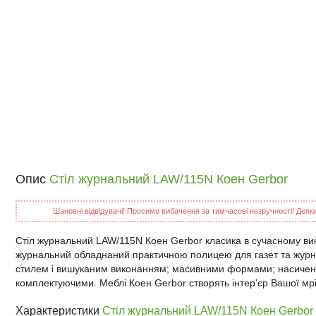
Опис
Стіл журнальний LAW/115N Коен Gerbor
Шановні відвідувачі! Просимо вибачення за тимчасові незручності! Деякий
Стіл журнальний LAW/115N Коен Gerbor класика в сучасному вик
журнальний обладнаний практичною полицею для газет та журна
стилем і вишуканим виконанням; масивними формами; насичени
комплектуючими. Меблі Коен Gerbor створять інтер'єр Вашої мрії
Характеристики
Стіл журнальний LAW/115N Коен Gerbor