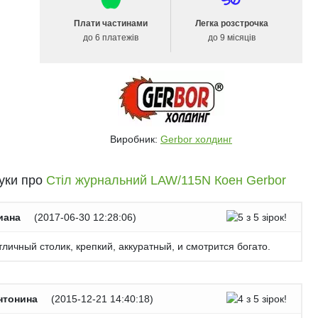
Плати частинами
Легка розстрочка
до 6 платежів
до 9 місяців
Виробник:
Gerbor холдинг
гуки про
Стіл журнальний LAW/115N Коен Gerbor
иана
(
2017-06-30 12:28:06
)
личный столик, крепкий, аккуратный, и смотрится богато.
нтонина
(
2015-12-21 14:40:18
)