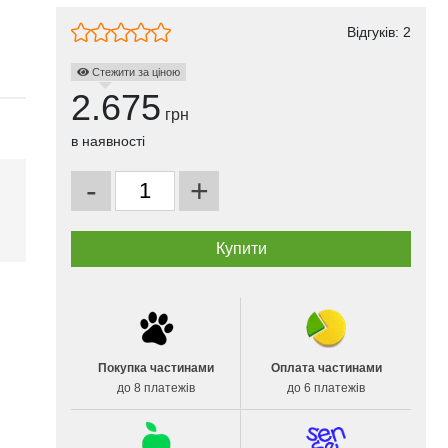
Відгуків:
2
Стежити за ціною
2.675
грн
в наявності
-
+
і
Покупка частинами
Оплата частинами
до 8 платежів
до 6 платежів