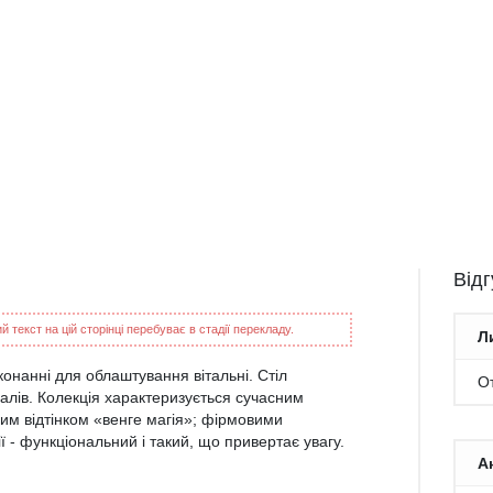
Від
 текст на цій сторінці перебуває в стадії перекладу.
Л
онанні для облаштування вітальні. Стіл
От
лів. Колекція характеризується сучасним
м відтінком «венге магія»; фірмовими
 - функціональний і такий, що привертає увагу.
А