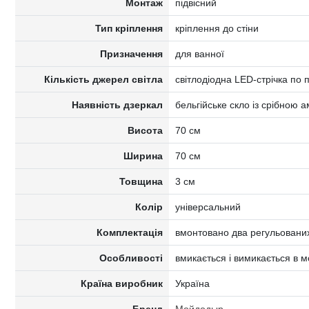
Монтаж
підвісний
Тип кріплення
кріплення до стіни
Призначення
для ванної
Кількість джерел світла
світлодіодна LED-стрічка по 
Наявність дзеркал
бельгійське скло із срібною
Висота
70 см
Ширина
70 см
Товщина
3 см
Колір
універсальний
Комплектація
вмонтовано два регульованих
Особливості
вмикається і вимикається в 
Країна виробник
Україна