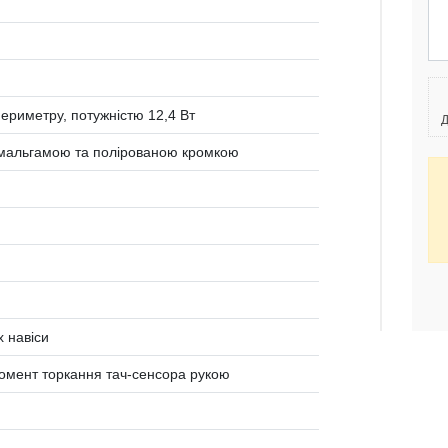
периметру, потужністю 12,4 Вт
Д
 амальгамою та полірованою кромкою
 навіси
момент торкання тач-сенсора рукою