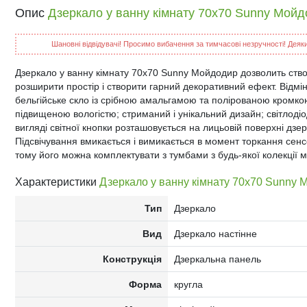
Опис
Дзеркало у ванну кімнату 70х70 Sunny Мой
Шановні відвідувачі! Просимо вибачення за тимчасові незручності! Деякий
Дзеркало у ванну кімнату 70х70 Sunny Мойдодир дозволить ств
розширити простір і створити гарний декоративний ефект. Відм
бельгійське скло із срібною амальгамою та полірованою кромко
підвищеною вологістю; стриманий і унікальний дизайн; світлодіо
вигляді світної кнопки розташовується на лицьовій поверхні дзе
Підсвічування вмикається і вимикається в момент торкання сен
тому його можна комплектувати з тумбами з будь-якої колекції 
Характеристики
Дзеркало у ванну кімнату 70х70 Sunny 
Тип
Дзеркало
Вид
Дзеркало настінне
Конструкція
Дзеркальна панель
Форма
кругла