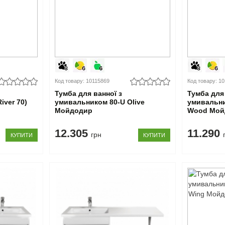
Код товару: 10115869
Код товару: 1
Тумба для ванної з
Тумба для 
iver 70)
умивальником 80-U Olive
умивальни
Мойдодир
Wood Мой
12.305
11.290
грн
КУПИТИ
КУПИТИ