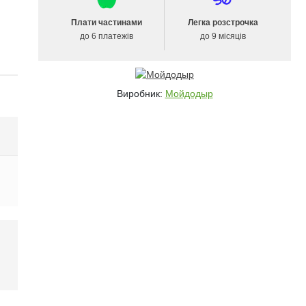
Плати частинами
Легка розстрочка
до 6 платежів
до 9 місяців
Виробник:
Мойдодыр
і