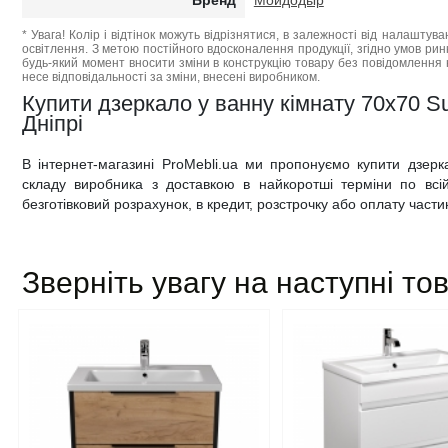
Бренд
Мойдодыр
* Увага! Колір і відтінок можуть відрізнятися, в залежності від налаштува
освітлення. З метою постійного вдосконалення продукції, згідно умов ри
будь-який момент вносити зміни в конструкцію товару без повідомлення 
несе відповідальності за зміни, внесені виробником.
Купити дзеркало у ванну кімнату 70х70 Su
Дніпрі
В інтернет-магазині ProMebli.ua ми пропонуємо купити дзер
складу виробника з доставкою в найкоротші терміни по всій 
безготівковий розрахунок, в кредит, розстрочку або оплату част
Зверніть увагу на наступні то