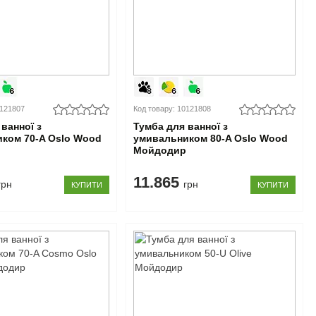
0121807
Код товару: 10121808
ванної з
Тумба для ванної з
ком 70-A Oslo Wood
умивальником 80-A Oslo Wood
р
Мойдодир
11.865
грн
грн
КУПИТИ
КУПИТИ