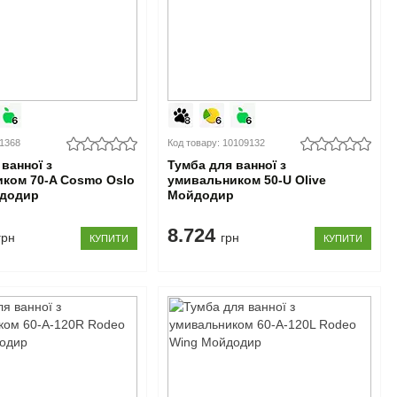
01368
Код товару: 10109132
ванної з
Тумба для ванної з
ком 70-A Cosmo Oslo
умивальником 50-U Olive
додир
Мойдодир
8.724
грн
грн
КУПИТИ
КУПИТИ