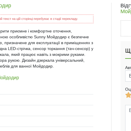
додир
Від
Мой
 текст на цій сторінці перебуває в стадії перекладу.
орити приємне і комфортне оточення,
інною особливістю Sunny Мойдодир є безпечне
ю, призначене для експлуатації в приміщеннях з
дна LED-стрічка, сенсор торкання (тач-сенсор) у
Щ
ркала, який працює навіть з мокрими руками.
сора рукою. Дизайн дзеркала універсальний,
меблів для ванної Мойдодир.
Ав
Мойдодир
Оц