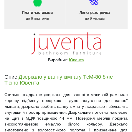
Плати частинами
Легка розстрочка
до 6 платежів
до 9 місяців
Виробник:
Ювента
Опис
Дзеркало у ванну кімнату TсM-80 біле
Ticino Ювента
Стильне квадратне дзеркало для ванної в масивній рамі має
хорошу відбивну поверхню і дуже актуально для ванної
кімнати, дзеркало зробить ванну кімнату яскравіше і збільшить
внутрішній простір приміщення. Дзеркальне полотно наклеєне
на щит з МДФ товщиною 44 мм. Поверхня меблів покрита
високоглянцевою емаллю білого кольору. Дзеркало
виготовлено з вологостійкого полотна і призначене для