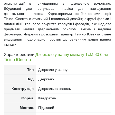
експлуатації в приміщеннях з підвищеною вологістю.
Вбудовані два регульовані навіси для навішування
дзеркального полотна. Характерними особливостями серії
Ticino Ювента є стильний і впливовий дизайн; округлі форми і
плавні лінії; глянсове покриття корпусів і фасадів, яке наділяє
предмети меблів дзеркальним блиском; якісна і надійна
фурнітура. Чудовий і розкішний гарнітур Тічино Ювента стане
вишуканим і одночасно простим доповненням вашої ванної
кімнати.
Характеристики
Дзеркало у ванну кімнату TсM-80 біле
Ticino Ювента
Тип
Дзеркало у ванну
Вид
Дзеркало
Конструкція
Дзеркальна панель
Форма
Квадратна
Монтаж
Підвісний