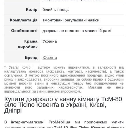
Колір
білий глянець
Комплектація
вмонтовані регульовані навіси
Особливості
дзеркальне полотно в масивній рамі
Країна
Україна
виробник
Бренд
Ювента
* Увага! Колір і відтінок можуть відрізнятися, в залежності від
налаштувань монітора (яскравість, контраст, насиченість), а також
освітлення. З метою постійного вдосконалення продукції, згідно умов
ринку і законодавства, виробник залишає за собою право в будь-який
момент вносити зміни в конструкцію товару без повідомлення не
змінюючи його загальних характеристик. Магазин не несе
відповідальності за зміни, внесені виробником.
Купити дзеркало у ванну кімнату TсM-80
біле Ticino Ювента в Україні, Києві,
Дніпрі
В інтернет-магазині ProMebli.ua ми пропонуємо купити
дзеркало у ванну кімнату TсM-80 біле Ticino Ювента зі складу