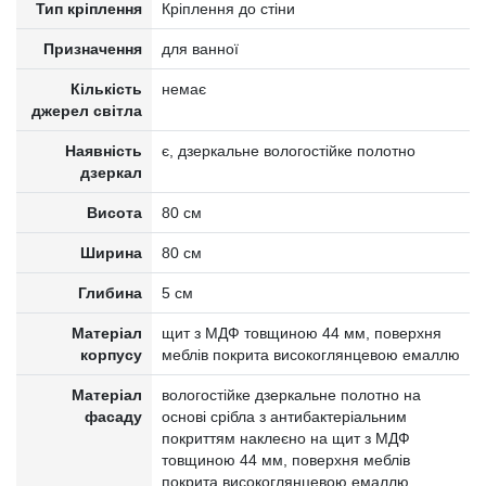
Тип кріплення
Кріплення до стіни
Призначення
для ванної
Кількість
немає
джерел світла
Наявність
є, дзеркальне вологостійке полотно
дзеркал
Висота
80 см
Ширина
80 см
Глибина
5 см
Матеріал
щит з МДФ товщиною 44 мм, поверхня
корпусу
меблів покрита високоглянцевою емаллю
Матеріал
вологостійке дзеркальне полотно на
фасаду
основі срібла з антибактеріальним
покриттям наклеєно на щит з МДФ
товщиною 44 мм, поверхня меблів
покрита високоглянцевою емаллю