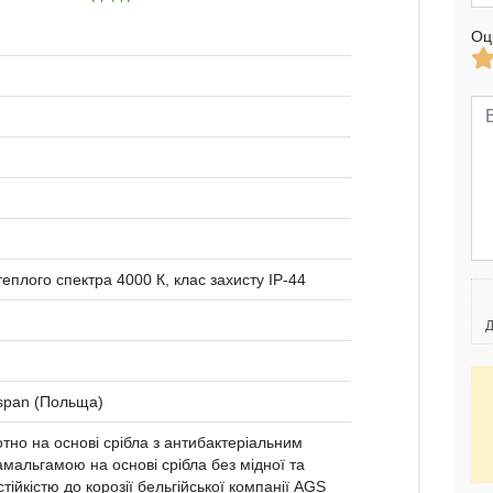
Оц
теплого спектра 4000 К, клас захисту IP-44
Д
span (Польща)
тно на основі срібла з антибактеріальним
мальгамою на основі срібла без мідної та
тійкістю до корозії бельгійської компанії AGS