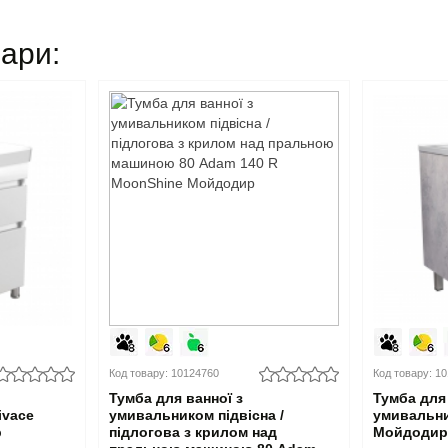
вари:
Код товару: 10124760
Код товару: 1
Тумба для ванної з
Тумба для 
ivace
умивальником підвісна /
умивальни
р
підлогова з крилом над
Мойдоди