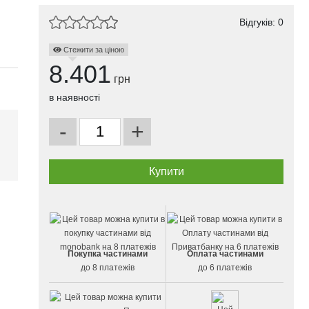
Відгуків: 0
Стежити за ціною
8.401
грн
в наявності
-
+
і
Покупка частинами
Оплата частинами
до 8 платежів
до 6 платежів