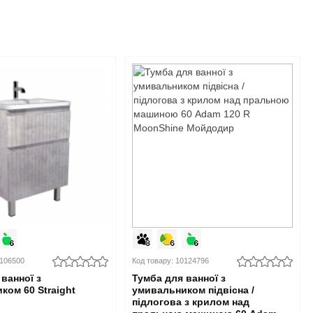
0106500
Код товару: 10124796
ванної з
Тумба для ванної з
ком 60 Straight
умивальником підвісна /
р
підлогова з крилом над