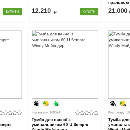
пральною
120 L Moo
12.210
21.000
грн
КУПИТИ
КУПИТИ
Код товару: 100024
Код товару: 1
Тумба для ванної з
Тумба для 
empre
умивальником 60-U Sempre
умивальни
Windy Мойдодир
Windy Мо