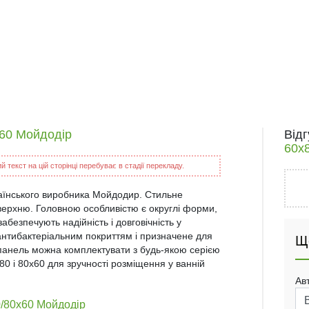
x60 Мойдодір
Від
60x
 текст на цій сторінці перебуває в стадії перекладу.
аїнського виробника Мойдодир. Стильне
верхню. Головною особливістю є округлі форми,
забезпечують надійність і довговічність у
 антибактеріальним покриттям і призначене для
Щ
 панель можна комплектувати з будь-якою серією
80 і 80х60 для зручності розміщення у ванній
Ав
0/80x60 Мойдодір