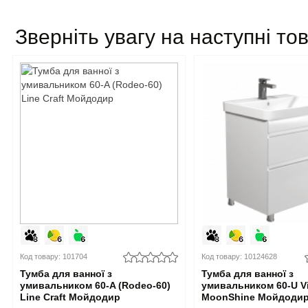
Зверніть увагу на наступні то
Код товару: 101704
Код товару: 10124628
Тумба для ванної з
Тумба для ванної з
умивальником 60-A (Rodeo-60)
умивальником 60-U V
Line Craft Мойдодир
MoonShine Мойдоди