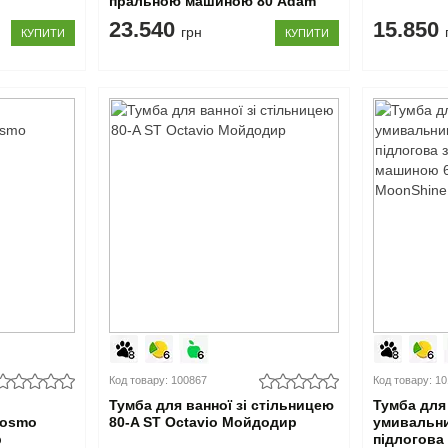
пральною машиною 80 Adam
140 R MoonShine Мойдодир
23.540
15.850
грн
КУПИТИ
КУПИТИ
Код товару: 100867
Код товару: 1
Тумба для ванної зі стільницею
Тумба для 
Cosmo
80-A ST Octavio Мойдодир
умивальни
р
підлогова