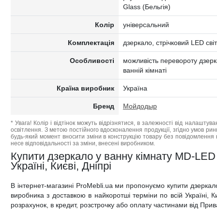
Glass (Бельгія)
Колір
універсальний
Комплектація
дзеркало, стрічковий LED сві
Особливості
можливість перевороту дзерк
ванній кімнаті
Країна виробник
Україна
Бренд
Мойдодыр
* Увага! Колір і відтінок можуть відрізнятися, в залежності від налаштува
освітлення. З метою постійного вдосконалення продукції, згідно умов ри
будь-який момент вносити зміни в конструкцію товару без повідомлення 
несе відповідальності за зміни, внесені виробником.
Купити дзеркало у ванну кімнату MD-LED
Україні, Києві, Дніпрі
В інтернет-магазині ProMebli.ua ми пропонуємо купити дзеркал
виробника з доставкою в найкоротші терміни по всій Україні, Ки
розрахунок, в кредит, розстрочку або оплату частинами від Прив