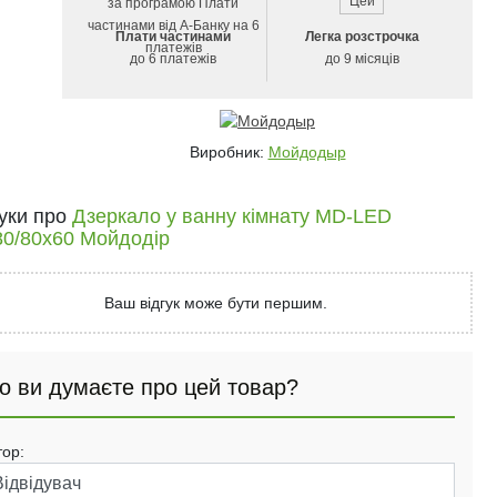
Плати частинами
Легка розстрочка
до 6 платежів
до 9 місяців
Виробник:
Мойдодыр
гуки про
Дзеркало у ванну кімнату MD-LED
80/80x60 Мойдодір
Ваш відгук може бути першим.
о ви думаєте про цей товар?
тор: