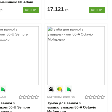
 машиною 60 Adam
nShine Мойдодир
17.121
грн
грн
КУПИТИ
КУПИТИ
00298
Код товару: 10108776
ванної з
Тумба для ванної з
ком 50-U Sempre
умивальником 80-A Octavio
йдодир
Мойдодир