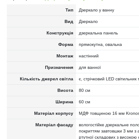
Тип
Дзеркало у ванну
Вид
Дзеркало
Конструкція
дзеркальна панель
Форма
прямокутна, овальна
Монтаж
настінний
Призначення
для ванної
Кількість джерел світла
є, стрічковий LED світильник 
Висота
80 см
Ширина
60 см
Матеріал корпусу
МДФ товщиною 16 мм Krono
Матеріал фасаду
вологостійке дзеркальне поло
покриттям завтовшки 3 мм з а
ртутної складових з високою с