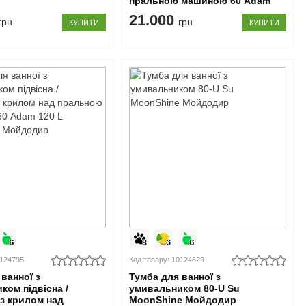
пральною машиною 60 Adam
120 R MoonShine Мойдодир
21.000
грн
грн
КУПИТИ
КУПИТИ
0124795
Код товару: 10124629
ванної з
Тумба для ванної з
ком підвісна /
умивальником 80-U Su
 з крилом над
MoonShine Мойдодир