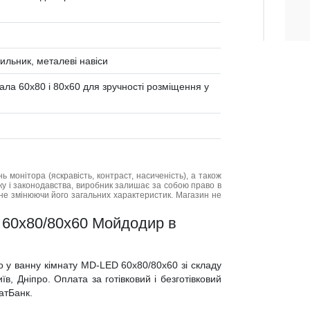
тильник, металеві навіси
ала 60х80 і 80х60 для зручності розміщення у
нь монітора (яскравість, контраст, насиченість), а також
нку і законодавства, виробник залишає за собою право в
не змінюючи його загальних характеристик. Магазин не
 60x80/80x60 Мойдодир в
о у ванну кімнату MD-LED 60x80/80x60 зі складу
їв, Дніпро. Оплата за готівковий і безготівковий
атБанк.