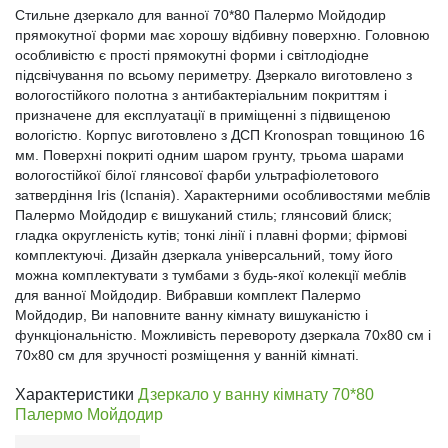
Стильне дзеркало для ванної 70*80 Палермо Мойдодир
прямокутної форми має хорошу відбивну поверхню. Головною
особливістю є прості прямокутні форми і світлодіодне
підсвічування по всьому периметру. Дзеркало виготовлено з
вологостійкого полотна з антибактеріальним покриттям і
призначене для експлуатації в приміщенні з підвищеною
вологістю. Корпус виготовлено з ДСП Kronospan товщиною 16
мм. Поверхні покриті одним шаром грунту, трьома шарами
вологостійкої білої глянсової фарби ультрафіолетового
затвердіння Iris (Іспанія). Характерними особливостями меблів
Палермо Мойдодир є вишуканий стиль; глянсовий блиск;
гладка округленість кутів; тонкі лінії і плавні форми; фірмові
комплектуючі. Дизайн дзеркала універсальний, тому його
можна комплектувати з тумбами з будь-якої колекції меблів
для ванної Мойдодир. Вибравши комплект Палермо
Мойдодир, Ви наповните ванну кімнату вишуканістю і
функціональністю. Можливість перевороту дзеркала 70х80 см і
70х80 см для зручності розміщення у ванній кімнаті.
Характеристики
Дзеркало у ванну кімнату 70*80
Палермо Мойдодир