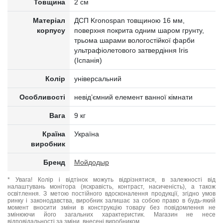
Товщина
2 см
Матеріал
ДСП Kronospan товщиною 16 мм,
корпусу
поверхня покрита одним шаром грунту,
трьома шарами вологостійкої фарби
ультрафіолетового затвердіння Iris
(Іспанія)
Колір
універсальний
Особливості
невід’ємний елемент ванної кімнати
Вага
9 кг
Країна
Україна
виробник
Бренд
Мойдодыр
* Увага! Колір і відтінок можуть відрізнятися, в залежності від
налаштувань монітора (яскравість, контраст, насиченість), а також
освітлення. З метою постійного вдосконалення продукції, згідно умов
ринку і законодавства, виробник залишає за собою право в будь-який
момент вносити зміни в конструкцію товару без повідомлення не
змінюючи його загальних характеристик. Магазин не несе
відповідальності за зміни, внесені виробником.