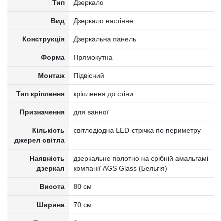
Тип
Дзеркало
Вид
Дзеркало настінне
Конструкція
Дзеркальна панель
Форма
Прямокутна
Монтаж
Підвісний
Тип кріплення
кріплення до стіни
Призначення
для ванної
Кількість
світлодіодна LED-стрічка по периметру
джерел світла
Наявність
дзеркальне полотно на срібній амальгамі
дзеркал
компанії AGS Glass (Бельгія)
Висота
80 см
Ширина
70 см