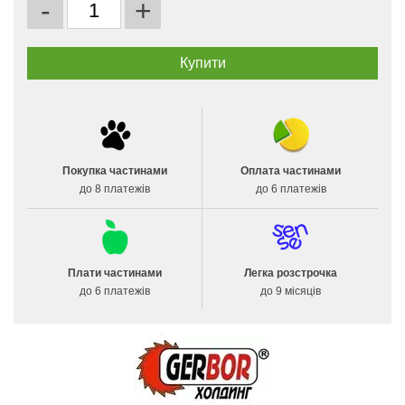
-
+
Покупка частинами
Оплата частинами
до 8 платежів
до 6 платежів
Плати частинами
Легка розстрочка
до 6 платежів
до 9 місяців