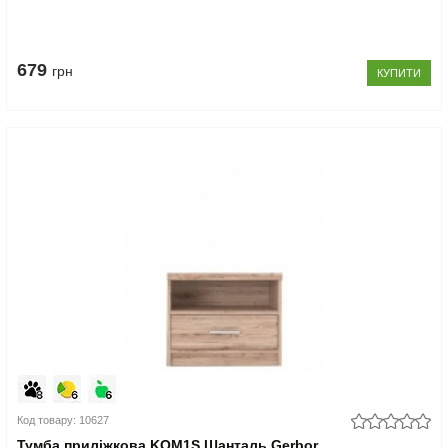
679
грн
КУПИТИ
Код товару: 10627
Тумба приліжкова KOM1S Шанталь Gerbor