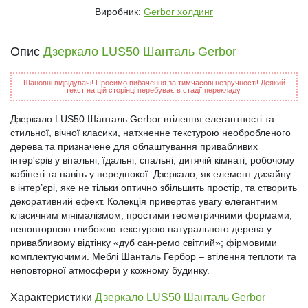
Виробник:
Gerbor холдинг
Опис
Дзеркало LUS50 Шанталь Gerbor
Шановні відвідувачі! Просимо вибачення за тимчасові незручності! Деякий
текст на цій сторінці перебуває в стадії перекладу.
Дзеркало LUS50 Шанталь Gerbor втілення елегантності та
стильної, вічної класики, натхненне текстурою необробленого
дерева та призначене для облаштування привабливих
інтер'єрів у вітальні, їдальні, спальні, дитячій кімнаті, робочому
кабінеті та навіть у передпокої. Дзеркало, як елемент дизайну
в інтер’єрі, яке не тільки оптично збільшить простір, та створить
декоративний ефект. Колекція привертає увагу елегантним
класичним мінімалізмом; простими геометричними формами;
неповторною глибокою текстурою натурального дерева у
привабливому відтінку «дуб сан-ремо світлий»; фірмовими
комплектуючими. Меблі Шанталь Гербор – втілення теплоти та
неповторної атмосфери у кожному будинку.
Характеристики
Дзеркало LUS50 Шанталь Gerbor