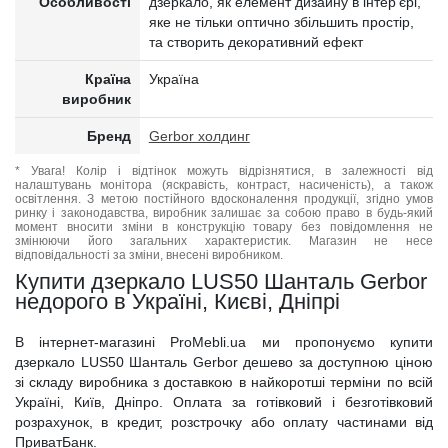
Особливості
дзеркало, як елемент дизайну в інтер’єрі,
яке не тільки оптично збільшить простір,
та створить декоративний ефект
Країна
Україна
виробник
Бренд
Gerbor холдинг
* Увага! Колір і відтінок можуть відрізнятися, в залежності від
налаштувань монітора (яскравість, контраст, насиченість), а також
освітлення. З метою постійного вдосконалення продукції, згідно умов
ринку і законодавства, виробник залишає за собою право в будь-який
момент вносити зміни в конструкцію товару без повідомлення не
змінюючи його загальних характеристик. Магазин не несе
відповідальності за зміни, внесені виробником.
Купити дзеркало LUS50 Шанталь Gerbor
недорого в Україні, Києві, Дніпрі
В інтернет-магазині ProMebli.ua ми пропонуємо купити
дзеркало LUS50 Шанталь Gerbor дешево за доступною ціною
зі складу виробника з доставкою в найкоротші терміни по всій
Україні, Київ, Дніпро. Оплата за готівковий і безготівковий
розрахунок, в кредит, розстрочку або оплату частинами від
ПриватБанк.