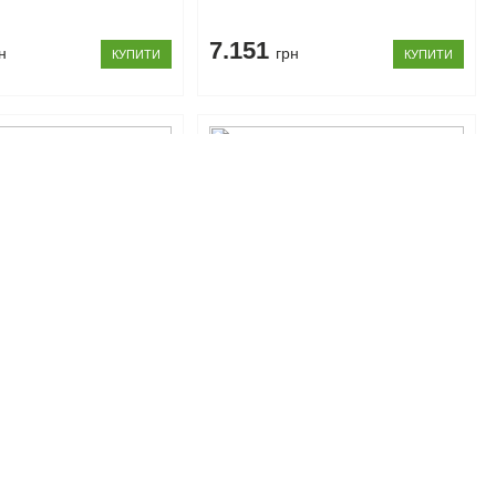
7.151
н
грн
КУПИТИ
КУПИТИ
04610
Код товару: 104615
карлет Сокме
Туалетний столик Скарлет
Сокме