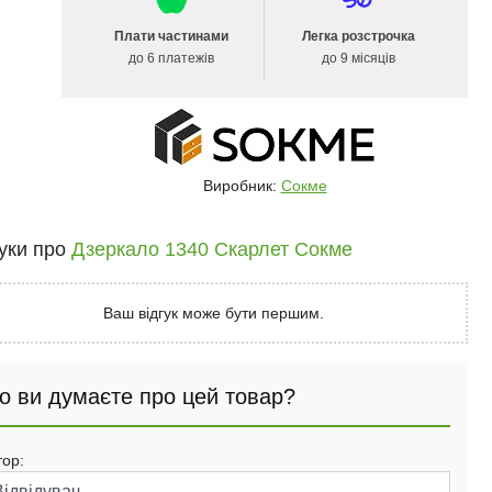
Плати частинами
Легка розстрочка
до 6 платежів
до 9 місяців
Виробник:
Сокме
гуки про
Дзеркало 1340 Скарлет Сокме
Ваш відгук може бути першим.
о ви думаєте про цей товар?
тор: