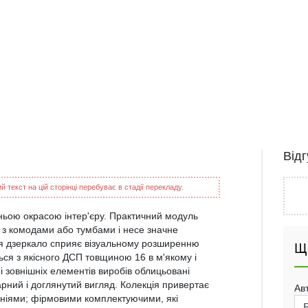
Від
 текст на цій сторінці перебуває в стадії перекладу.
ьою окрасою інтер'єру. Практичний модуль
ся з комодами або тумбами і несе значне
ня дзеркало сприяє візуальному розширенню
Щ
ся з якісного ДСП товщиною 16 в м'якому і
 і зовнішніх елементів виробів облицьовані
ний і доглянутий вигляд. Колекція привертає
Ав
лініями; фірмовими комплектуючими, які