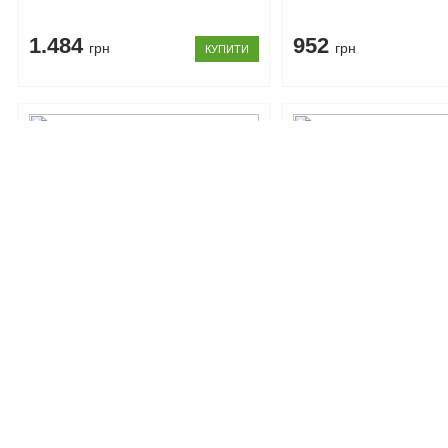
1.484
952
грн
грн
КУПИТИ
Код товару: 104607
Код товару: 104608
Комод 2Д/3Ш Скарлет Сокме
Комод 800 Скарлет С