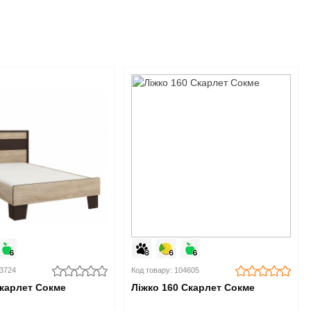
03724
Код товару: 104605
Скарлет Сокме
Ліжко 160 Скарлет Сокме