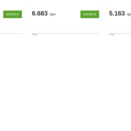
6.683
5.163
грн
гр
КУПИТИ
КУПИТИ
Код товару: 104609
Код товару: 1
окме
Шафа 3Д Скарлет Сокме
Шафа 4Д С