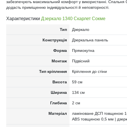
забезпечують максимальний комфорт у використанні. Спальня Ск
додасть приміщенню індивідуальності й неповторності.
Характеристики
Дзеркало 1340 Скарлет Сокме
Тип
Дзеркало
Конструкція
Дзеркальна панель
Форма
Прямокутна
Монтаж
Підвісний
Тип кріплення
Кріплення до стіни
Висота
59 см
Ширина
134 см
Глибина
2 см
Матеріал
ламіноване ДСП товщиною 16
ABS товщиною 0,5 мм | дзер