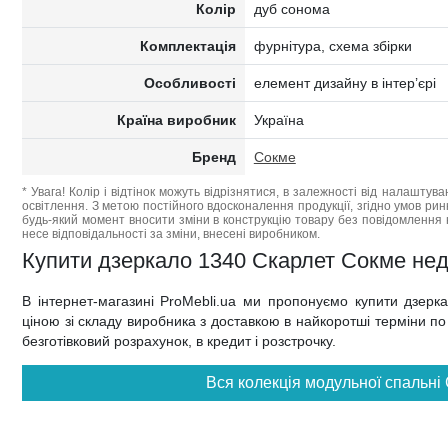
Колір
дуб сонома
Комплектація
фурнітура, схема збірки
Особливості
елемент дизайну в інтер’єрі
Країна виробник
Україна
Бренд
Сокме
* Увага! Колір і відтінок можуть відрізнятися, в залежності від налаштува
освітлення. З метою постійного вдосконалення продукції, згідно умов ри
будь-який момент вносити зміни в конструкцію товару без повідомлення 
несе відповідальності за зміни, внесені виробником.
Купити дзеркало 1340 Скарлет Сокме недор
В інтернет-магазині ProMebli.ua ми пропонуємо купити дзер
ціною зі складу виробника з доставкою в найкоротші терміни по в
безготівковий розрахунок, в кредит і розстрочку.
Вся колекція модульної спальні