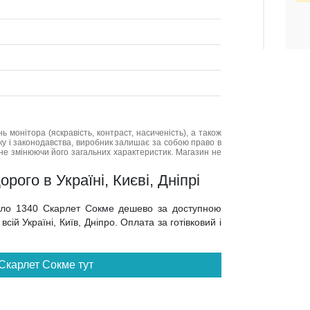
нь монітора (яскравість, контраст, насиченість), а також
нку і законодавства, виробник залишає за собою право в
не змінюючи його загальних характеристик. Магазин не
ого в Україні, Києві, Дніпрі
кало 1340 Скарлет Сокме дешево за доступною
сій Україні, Київ, Дніпро. Оплата за готівковий і
 Скарлет Сокме тут