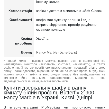
іншому кольорі
Комплектація
завіси з дотягом з системою «Soft Сlose»
Особливості
шафа має відкриту полицю і одне
закрите відділення, простір розділено
скляною полицею
Країна
Україна
виробник
Бренд
Fancy Marble (Буль-Буль)
* Увага! Колір і відтінок можуть відрізнятися, в залежності від
налаштувань монітора (яскравість, контраст, насиченість), а також
освітлення. З метою постійного вдосконалення продукції, згідно умов
ринку і законодавства, виробник залишає за собою право в будь-який
момент вносити зміни в конструкцію товару без повідомлення не
змінюючи його загальних характеристик. Магазин не несе
відповідальності за зміни, внесені виробником.
Купити дзеркальну шафу в ванну
кімнату білий профіль Butterfly 2-900
Fancy Marble в Україні, Києві, Дніпрі
В інтернет-магазині ProMebli.ua ми пропонуємо купити