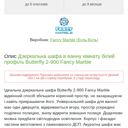
до 6 платежів
до 9 місяців
Виробник:
Fancy Marble (Буль-Буль)
Опис
Дзеркальна шафа в ванну кімнату білий
профіль Butterfly 2-900 Fancy Marble
Шановні відвідувачі! Просимо вибачення за тимчасові незручності! Деякий
текст на цій сторінці перебуває в стадії перекладу.
Ідеальна дзеркальна шафа Butterfly 2-900 Fancy Marble
відмінний спосіб збільшити корисний простір, не захаращуючи
і навіть прикрашаючи його. Універсальний шафа для ванної
має одні дверцята, відкриваються вгору, простір усередині
поділено полицею, знизу відкрита зовнішня полиця. Додатково
можна придбати світлодіодне освітлення. Корпус і фасадні
частини виготовлені з ламінованого ДСП. Акуратна шафа має