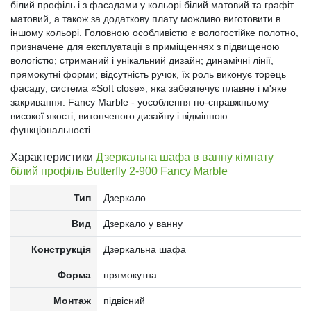
білий профіль і з фасадами у кольорі білий матовий та графіт
матовий, а також за додаткову плату можливо виготовити в
іншому кольорі. Головною особливістю є вологостійке полотно,
призначене для експлуатації в приміщеннях з підвищеною
вологістю; стриманий і унікальний дизайн; динамічні лінії,
прямокутні форми; відсутність ручок, їх роль виконує торець
фасаду; система «Soft close», яка забезпечує плавне і м'яке
закривання. Fancy Marble - уособлення по-справжньому
високої якості, витонченого дизайну і відмінною
функціональності.
Характеристики
Дзеркальна шафа в ванну кімнату
білий профіль Butterfly 2-900 Fancy Marble
Тип
Дзеркало
Вид
Дзеркало у ванну
Конструкція
Дзеркальна шафа
Форма
прямокутна
Монтаж
підвісний