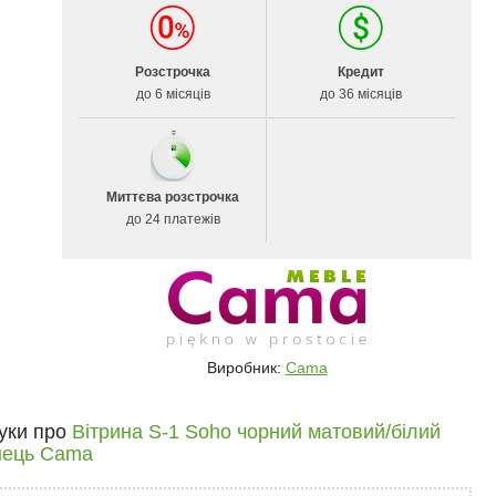
Розстрочка
Кредит
до 6 місяців
до 36 місяців
Миттєва розстрочка
до 24 платежів
Виробник:
Cama
гуки про
Вітрина S-1 Soho чорний матовий/білий
нець Cama