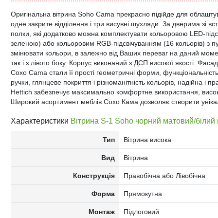
Оригінальна вітрина Soho Cama прекрасно підійде для облаштува
одне закрите відділення і три висувні шухляди. За дверима зі вс
полки, які додатково можна комплектувати кольоровою LED-підс
зеленою) або кольоровим RGB-підсвічуванням (16 кольорів) з п
змінювати кольори, в залежно від Ваших переваг на даний момен
так і з лівого боку. Корпус виконаний з ДСП високої якості. Фас
Сохо Cama стали її прості геометричні форми, функціональність е
ручки, глянцеве покриття і різноманітність кольорів, надійна і 
Hettich забезпечує максимально комфортне використання, висо
Широкий асортимент меблів Сохо Кама дозволяє створити унікаль
Характеристики
Вітрина S-1 Soho чорний матовий/білий
Тип
Вітрина висока
Вид
Вітрина
Конструкція
Правобічна або Лівобічна
Форма
Прямокутна
Монтаж
Підлоговий