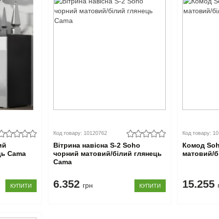
Код товару: 10120762
Код товару: 1
ий
Вітрина навісна S-2 Soho
Комод Soh
ць Cama
чорний матовий/білий глянець
матовий/б
Cama
6.352
15.255
грн
КУПИТИ
КУПИТИ