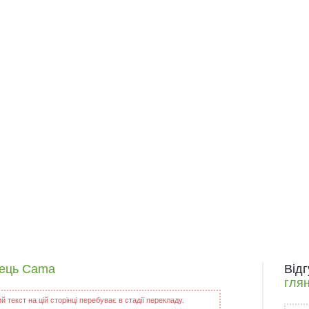
нець Cama
Від
гля
 текст на цій сторінці перебуває в стадії перекладу.