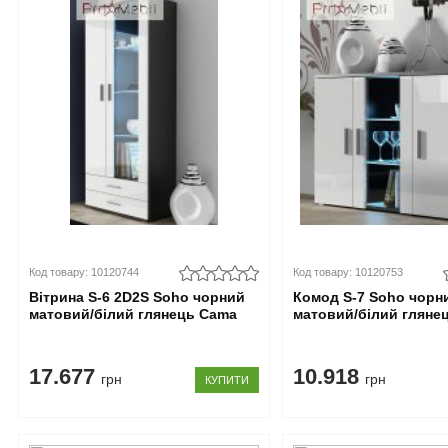
Код товару: 10120744
Код товару: 10120753
Вітрина S-6 2D2S Soho чорний
Комод S-7 Soho чорн
матовий/білий глянець Cama
матовий/білий гляне
17.677
10.918
грн
грн
КУПИТИ