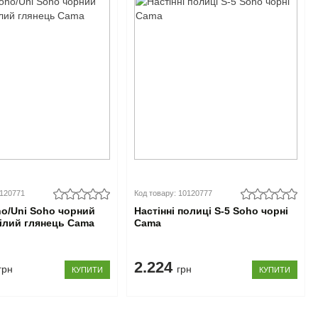
0120771
Код товару: 10120777
o/Uni Soho чорний
Настінні полиці S-5 Soho чорні
ілий глянець Cama
Cama
2.224
грн
грн
КУПИТИ
КУПИТИ