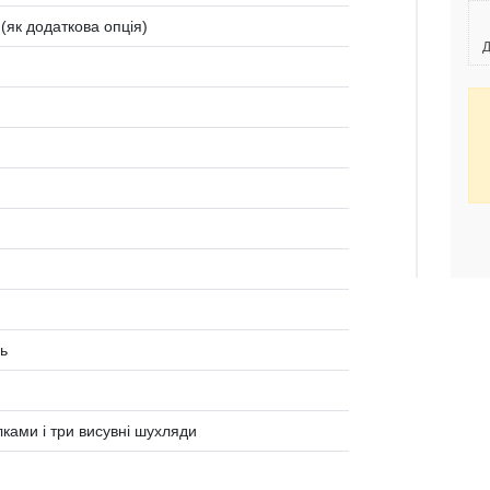
 (як додаткова опція)
Д
ь
лками і три висувні шухляди