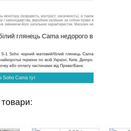
нь монітора (яскравість, контраст, насиченість), а також
нку і законодавства, виробник залишає за собою право в
не змінюючи його загальних характеристик. Магазин не
/білий глянець Cama недорого в
ну S-1 Soho чорний матовий/білий глянець Cama
йкоротші терміни по всій Україні, Київ, Дніпро.
трочку або оплату частинами від ПриватБанк.
в Soho Cama тут
 товари: