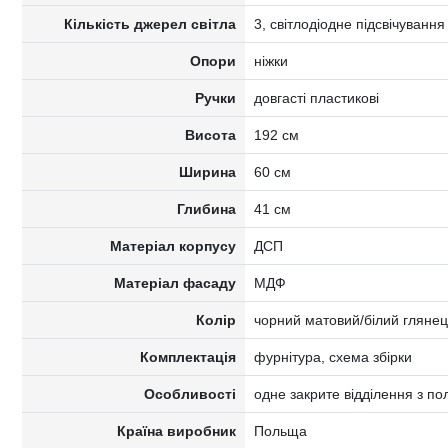
Кількість джерел світла
3, світлодіодне підсвічування
Опори
ніжки
Ручки
довгасті пластикові
Висота
192 см
Ширина
60 см
Глибина
41 см
Матеріал корпусу
ДСП
Матеріал фасаду
МДФ
Колір
чорний матовий/білий глянец
Комплектація
фурнітура, схема збірки
Особливості
одне закрите відділення з по
Країна виробник
Польща