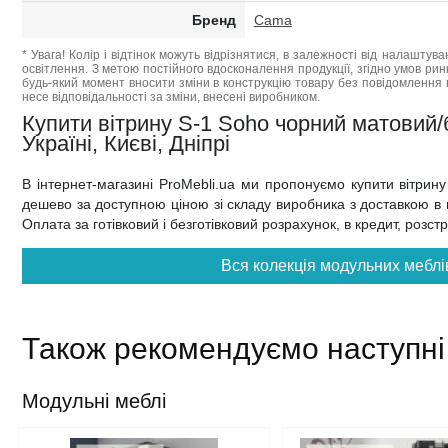
Бренд
Cama
* Увага! Колір і відтінок можуть відрізнятися, в залежності від налаштува
освітлення. З метою постійного вдосконалення продукції, згідно умов ри
будь-який момент вносити зміни в конструкцію товару без повідомлення 
несе відповідальності за зміни, внесені виробником.
Купити вітрину S-1 Soho чорний матовий
Україні, Києві, Дніпрі
В інтернет-магазині ProMebli.ua ми пропонуємо купити вітри
дешево за доступною ціною зі складу виробника з доставкою в на
Оплата за готівковий і безготівковий розрахунок, в кредит, розс
Вся колекція модульних меблі
Також рекомендуємо наступні
Модульні меблі