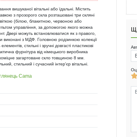
ння вишуканої вітальні або їдальні. Містить
тавкою з прозорого скла розташовані три скляні
віткою (білою, блакитною, червоною або
ультом управління, за допомогою якого можна
Щ
т. Двері можуть встановлюватися як з правого,
ади виконані з МДФ. Головною родзинкою колекції
лементів, стильні і зручні довгасті пластикові
Ав
практична фурнітура від німецького виробника
коміцне загартоване скло товщиною 8 мм.
ний, стильний і сучасний інтер'єр вітальні.
Оц
 глянець Cama