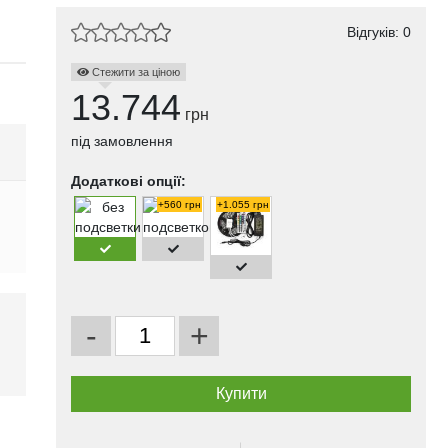
Відгуків: 0
Стежити за ціною
13.744
грн
під замовлення
Додаткові опції:
+560 грн
+1.055 грн
-
+
і