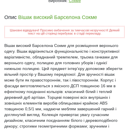
Виробник:
Сокме
Опис
Вішак високий Барселона Сокме
Шановні відвідувачі! Просимо вибачення за тимчасові незручності! Деякий
текст на цій сторінці перебуває в стадії перекладу.
Вішак високий Барселона Сокме для розміщення верхнього
одягу. Вішак відрізняється функціональністю і конструктивної
варіативністю, обладнаний тремпелем, трьома гачками для
верхнього одягу, полицею для головних уборів і однієї
нижньою полицею. Цей предмет інтер'єру допоможе зберегти
вільний простір у Вашому передпокої. Для зручності вішак
може бути як правостороннім, так і лівостороннім. Корпус і
фасади виготовляються з якісного ДСП товщиною 16 мм в
ефектному поєднанні кольорів: класичний білий і теплий
деревний дуб артізан. Торцеві поверхні всіх внутрішніх і
зовнішніх елементів виробів облицьовані крайкою ABS
товщиною 0,5/1 мм, надаючи меблям завершений гарний і
доглянутий вигляд. Колекція привертає увагу сучасним
дизайном, класичним поєднанням білого і деревоподібного
декору; строгими геометричними формами; зручними і