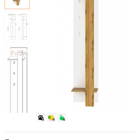
Пуфи
Чорні стінки
Стелажі, книжкові шафи
Металеві ліжка
Туалетні столики
Пеленальні столики, пеленатори, комоди
Стільниці
Тумби для ванної лофт
Глянцеві пенали для ванної
Напівпенали для ванної
Умивальники зі стільницею, з крилом
Офісна
Письмові столи
Кавові столики для саду
Полиці
М’які ліжка
Дзеркала
Дитячі парти
Кухонні мийки
Тумби з умивальником, стільницею зі штучного каменю
Пенали для ванної під дерево
Меблі для ванної в стилі лофт
Умивальники на пральну машину
Комп’ютерні столи
Сад
Крісла-гойдалки
Односпальні ліжка
Стійки для одягу
Дитячі столи
Подвійні тумби для ванної, з двома умивальниками
Класичні пенали для ванної
Умивальники
Підлогові умивальники
Конференц столи
Бари і Кафе
Полуторні ліжка
Домашній текстиль
Дитячі дивани
Сучасні тумби для ванної кімнати
Маленькі умивальники
Ванни
Тумби мобільні
Дитячі крісла та стільці
Високоглянцеві тумби для ванної кімнати
Душові піддони
Тумби офісні під техніку
Дитячі стільчики
Тумби для ванної під дерево
Унітази
Дитячі матраци
Класичні тумби у ванну
Аксесуари для ванної та туалету
Душові гарнітури