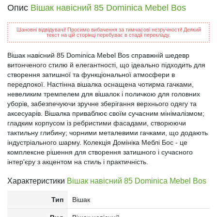
Опис
Вішак навісний 85 Dominica Mebel Bos
Шановні відвідувачі! Просимо вибачення за тимчасові незручності! Деякий
текст на цій сторінці перебуває в стадії перекладу.
Вішак навісний 85 Dominica Mebel Bos справжній шедевр
витонченого стилю й елегантності, що ідеально підходить для
створення затишної та функціональної атмосфери в
передпокої. Настінна вішалка оснащена чотирма гачками,
невеликим тремпелем для вішалок і поличкою для головних
уборів, забезпечуючи зручне зберігання верхнього одягу та
аксесуарів. Вішалка приваблює своїм сучасним мінімалізмом;
гладким корпусом із ребристими фасадами, створюючи
тактильну глибину; чорними металевими гачками, що додають
індустріального шарму. Колекція Домініка Меблі Бос - це
комплексне рішення для створення затишного і сучасного
інтер'єру з акцентом на стиль і практичність.
Характеристики
Вішак навісний 85 Dominica Mebel Bos
Тип
Вішак