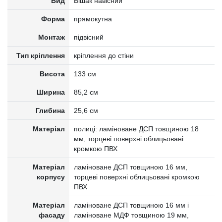
Вид
Вішак навісний
Форма
прямокутна
Монтаж
підвісний
Тип кріплення
кріплення до стіни
Висота
133 см
Ширина
85,2 см
Глибина
25,6 см
Матеріал
полиці: ламіноване ДСП товщиною 18
мм, торцеві поверхні облицьовані
кромкою ПВХ
Матеріал
ламіноване ДСП товщиною 16 мм,
корпусу
торцеві поверхні облицьовані кромкою
ПВХ
Матеріал
ламіноване ДСП товщиною 16 мм і
фасаду
ламіноване МДФ товщиною 19 мм,