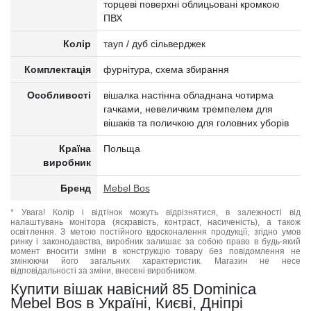
торцеві поверхні облицьовані кромкою
ПВХ
Колір
тауп / дуб сільверджек
Комплектація
фурнітура, схема збирання
Особливості
вішалка настінна обладнана чотирма
гачками, невеличким тремпелем для
вішаків та поличкою для головних уборів
Країна
Польща
виробник
Бренд
Mebel Bos
* Увага! Колір і відтінок можуть відрізнятися, в залежності від
налаштувань монітора (яскравість, контраст, насиченість), а також
освітлення. З метою постійного вдосконалення продукції, згідно умов
ринку і законодавства, виробник залишає за собою право в будь-який
момент вносити зміни в конструкцію товару без повідомлення не
змінюючи його загальних характеристик. Магазин не несе
відповідальності за зміни, внесені виробником.
Купити вішак навісний 85 Dominica
Mebel Bos в Україні, Києві, Дніпрі