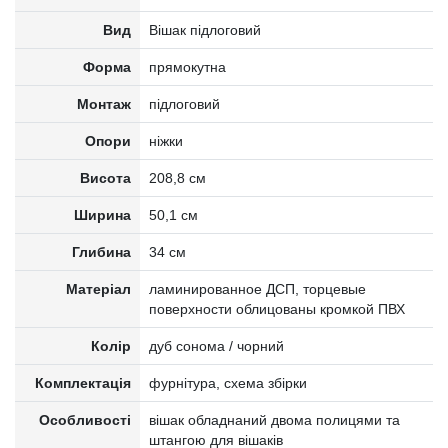
Вид
Вішак підлоговий
Форма
прямокутна
Монтаж
підлоговий
Опори
ніжки
Висота
208,8 см
Ширина
50,1 см
Глибина
34 см
Матеріал
ламинированное ДСП, торцевые
поверхности облицованы кромкой ПВХ
Колір
дуб сонома / чорний
Комплектація
фурнітура, схема збірки
Особливості
вішак обладнаний двома полицями та
штангою для вішаків