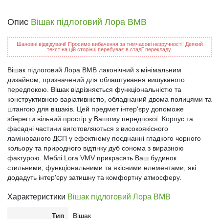
Опис
Вішак підлоговий Лора ВМВ
Шановні відвідувачі! Просимо вибачення за тимчасові незручності! Деякий
текст на цій сторінці перебуває в стадії перекладу.
Вішак підлоговий Лора ВМВ лаконічний з мінімальним
дизайном, призначений для облаштування вишуканого
передпокою. Вішак відрізняється функціональністю та
конструктивною варіативністю, обладнаний двома полицями та
штангою для вішаків. Цей предмет інтер'єру допоможе
зберегти вільний простір у Вашому передпокої. Корпус та
фасадні частини виготовляються з високоякісного
ламінованого ДСП у ефектному поєднанні гладкого чорного
кольору та природного відтінку дуб сонома з виразною
фактурою. Меблі Lora VMV прикрасять Ваш будинок
стильними, функціональними та якісними елементами, які
додадуть інтер'єру затишну та комфортну атмосферу.
Характеристики
Вішак підлоговий Лора ВМВ
Тип
Вішак