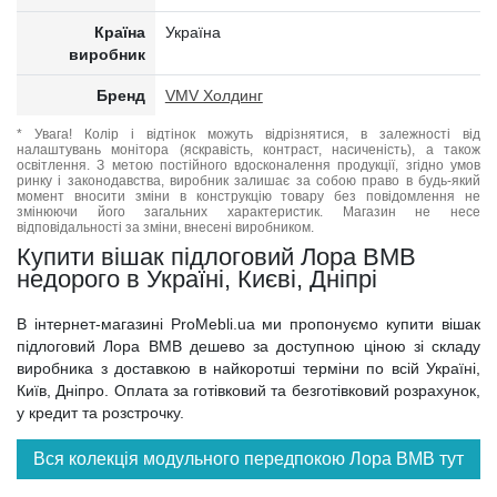
Країна
Україна
виробник
Бренд
VMV Холдинг
* Увага! Колір і відтінок можуть відрізнятися, в залежності від
налаштувань монітора (яскравість, контраст, насиченість), а також
освітлення. З метою постійного вдосконалення продукції, згідно умов
ринку і законодавства, виробник залишає за собою право в будь-який
момент вносити зміни в конструкцію товару без повідомлення не
змінюючи його загальних характеристик. Магазин не несе
відповідальності за зміни, внесені виробником.
Купити вішак підлоговий Лора ВМВ
недорого в Україні, Києві, Дніпрі
В інтернет-магазині ProMebli.ua ми пропонуємо купити вішак
підлоговий Лора ВМВ дешево за доступною ціною зі складу
виробника з доставкою в найкоротші терміни по всій Україні,
Київ, Дніпро. Оплата за готівковий та безготівковий розрахунок,
у кредит та розстрочку.
Вся колекція модульного передпокою Лора ВМВ тут