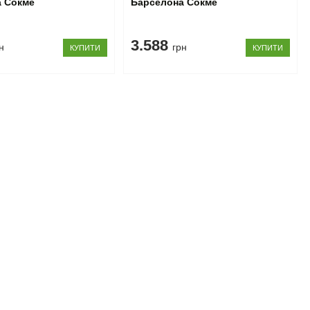
а Сокме
Барселона Сокме
3.588
н
грн
КУПИТИ
КУПИТИ