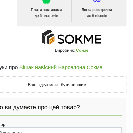
Плати частинами
Легка розстрочка
до 6 платежів
до 9 місяців
Виробник:
Сокме
гуки про
Вішак навісний Барселона Сокме
Ваш відгук може бути першим.
о ви думаєте про цей товар?
тор: