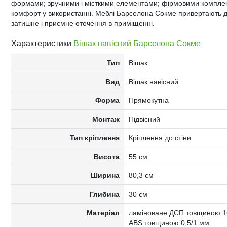
формами; зручними і місткими елементами; фірмовими комплек
комфорт у використанні. Меблі Барселона Сокме привертають д
затишне і приємне оточення в приміщенні.
Характеристики
Вішак навісний Барселона Сокме
Тип
Вішак
Вид
Вішак навісний
Форма
Прямокутна
Монтаж
Підвісний
Тип кріплення
Кріплення до стіни
Висота
55 см
Ширина
80,3 см
Глибина
30 см
Матеріал
ламіноване ДСП товщиною 16
ABS товщиною 0,5/1 мм