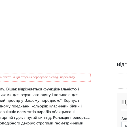
Від
 текст на цій сторінці перебуває в стадії перекладу.
. Вішак відрізняється функціональністю і
ачками для верхнього одягу і полицею для
ний простір у Вашому передпокої. Корпус і
Щ
ому поєднанні кольорів: класичний білий і
 зовнішніх елементів виробів облицьовані
рний і доглянутий вигляд. Колекція привертає
Ав
воподібного декору; строгими геометричними