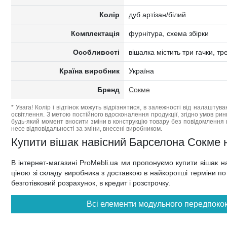
Колір
дуб артізан/білий
Комплектація
фурнітура, схема збірки
Особливості
вішалка містить три гачки, тр
Країна виробник
Україна
Бренд
Сокме
* Увага! Колір і відтінок можуть відрізнятися, в залежності від налаштува
освітлення. З метою постійного вдосконалення продукції, згідно умов ри
будь-який момент вносити зміни в конструкцію товару без повідомлення 
несе відповідальності за зміни, внесені виробником.
Купити вішак навісний Барселона Сокме не
В інтернет-магазині ProMebli.ua ми пропонуємо купити вішак
ціною зі складу виробника з доставкою в найкоротші терміни по в
безготівковий розрахунок, в кредит і розстрочку.
Всі елементи модульного передпоко