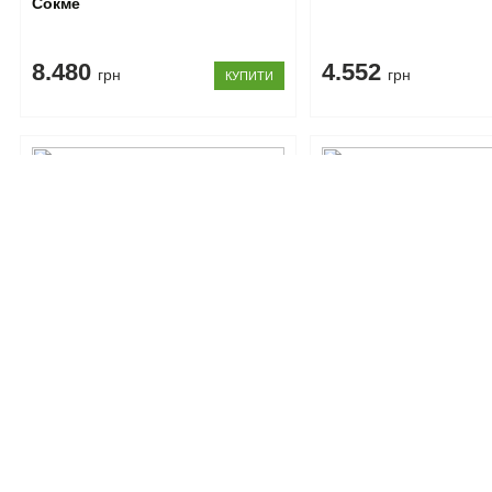
Сокме
8.480
4.552
грн
грн
КУПИТИ
Код товару: 10119
Код товару: 10118
Дзеркало Барселона Сокме
Тумба з дзеркалом Б