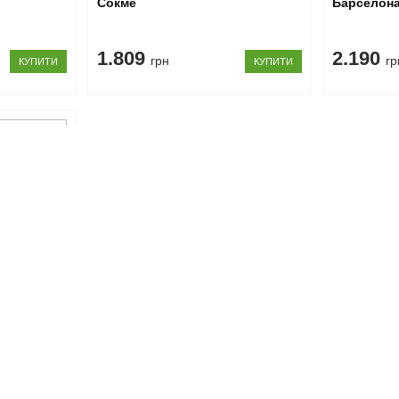
Сокме
Барселон
1.809
2.190
грн
гр
КУПИТИ
КУПИТИ
арселона