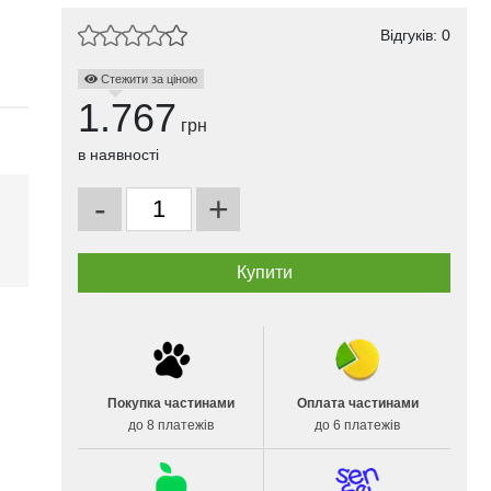
Відгуків: 0
Стежити за ціною
1.767
грн
в наявності
-
+
Покупка частинами
Оплата частинами
до 8 платежів
до 6 платежів