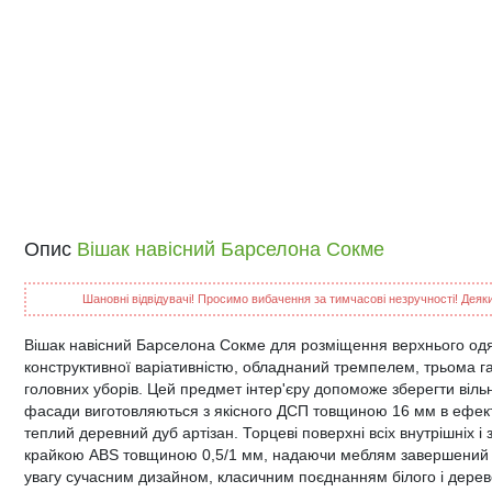
Опис
Вішак навісний Барселона Сокме
Шановні відвідувачі! Просимо вибачення за тимчасові незручності! Деякий
Вішак навісний Барселона Сокме для розміщення верхнього одягу
конструктивної варіативністю, обладнаний тремпелем, трьома г
головних уборів. Цей предмет інтер'єру допоможе зберегти віль
фасади виготовляються з якісного ДСП товщиною 16 мм в ефектн
теплий деревний дуб артізан. Торцеві поверхні всіх внутрішніх і
крайкою ABS товщиною 0,5/1 мм, надаючи меблям завершений га
увагу сучасним дизайном, класичним поєднанням білого і дере