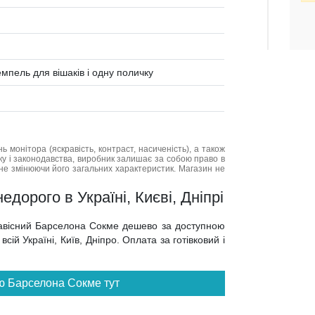
емпель для вішаків і одну поличку
нь монітора (яскравість, контраст, насиченість), а також
нку і законодавства, виробник залишає за собою право в
не змінюючи його загальних характеристик. Магазин не
дорого в Україні, Києві, Дніпрі
 навісний Барселона Сокме дешево за доступною
сій Україні, Київ, Дніпро. Оплата за готівковий і
ю Барселона Сокме тут