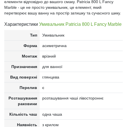
елементи відповідно до вашого смаку. Patricia 800 L Fancy
Marble - це не просто умивальник, це елемент, який
перетворює вашу ванну на простір затишку та сучасного шику.
Характеристики
Умивальник Patricia 800 L Fancy Marble
Тип
Умивальник
Форма
асиметрична
Монтаж
врізний
Призначення
для ванної
Вид поверхні
глянцева
Перелив
є
Розташування
розташування чаші лівостороннє
раковини
Кількість чаш
одна чаша
Наявність
з крилом