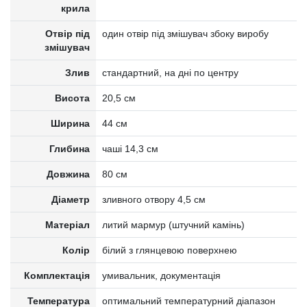
крила
Отвір під
один отвір під змішувач збоку виробу
змішувач
Злив
стандартний, на дні по центру
Висота
20,5 см
Ширина
44 см
Глибина
чаші 14,3 см
Довжина
80 см
Діаметр
зливного отвору 4,5 см
Матеріал
литий мармур (штучний камінь)
Колір
білий з глянцевою поверхнею
Комплектація
умивальник, документація
Температура
оптимальний температурний діапазон