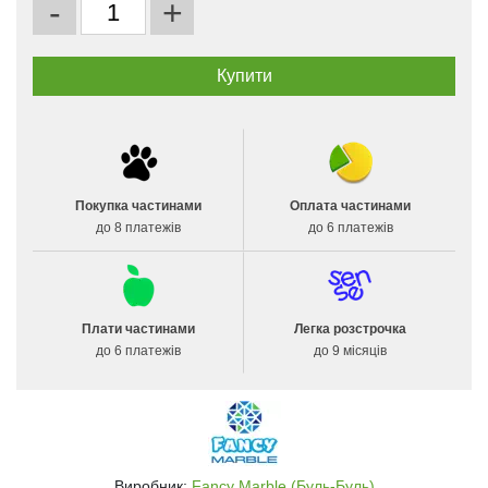
-
+
Покупка частинами
Оплата частинами
до 8 платежів
до 6 платежів
Плати частинами
Легка розстрочка
до 6 платежів
до 9 місяців
Виробник:
Fancy Marble (Буль-Буль)