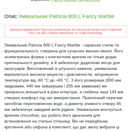
Опис
Умивальник Patricia 800 L Fancy Marble
Шановні відвідувачі! Просимо вибачення за тимчасові незручності! Деякий
текст на цій сторінці перебуває в стадії перекладу.
Умивальник Patricia 800 L Fancy Marble - гармонія стилю та
функціональності, створена для сучасних ванних кімнат. Його
асиметрична форма з елегантним крилом не тільки додає
оригінальності дизайну, а й забезпечує додаткове місце для
аксесуарів. Виготовлений зі штучного каменю, умивальник
вирізняється високою міцністю і довговічністю, витримуючи
температури від -60 °C до +65 °C. З його розмірами (800 мм
завдовжки, 440 мм завширшки і 205 мм заввишки) він
прекрасно впишеться в різні інтер'єри, а глибина чаші 143 мм
створює комфорт під час використання. Практичний перелив
запобігає переповненню води, а діаметр зливного отвору 45
мм забезпечує швидкий витік рідини. Умивальник монтується
врізним способом, що робить його ідеальним для
встановлення на стильні стільниці. Він не передбачає
кріплення або сифона в комплекті, що дає змогу вибрати ці