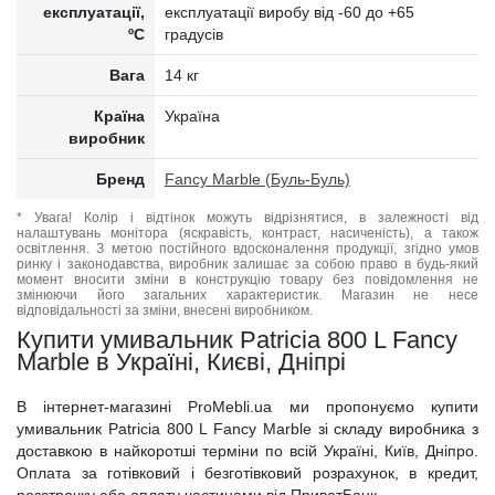
експлуатації,
експлуатації виробу від -60 до +65
ºC
градусів
Вага
14 кг
Країна
Україна
виробник
Бренд
Fancy Marble (Буль-Буль)
* Увага! Колір і відтінок можуть відрізнятися, в залежності від
налаштувань монітора (яскравість, контраст, насиченість), а також
освітлення. З метою постійного вдосконалення продукції, згідно умов
ринку і законодавства, виробник залишає за собою право в будь-який
момент вносити зміни в конструкцію товару без повідомлення не
змінюючи його загальних характеристик. Магазин не несе
відповідальності за зміни, внесені виробником.
Купити умивальник Patricia 800 L Fancy
Marble в Україні, Києві, Дніпрі
В інтернет-магазині ProMebli.ua ми пропонуємо купити
умивальник Patricia 800 L Fancy Marble зі складу виробника з
доставкою в найкоротші терміни по всій Україні, Київ, Дніпро.
Оплата за готівковий і безготівковий розрахунок, в кредит,