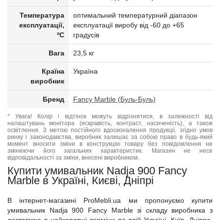
Температура
оптимальний температурний діапазон
експлуатації,
експлуатації виробу від -60 до +65
ºC
градусів
Вага
23,5 кг
Країна
Україна
виробник
Бренд
Fancy Marble (Буль-Буль)
* Увага! Колір і відтінок можуть відрізнятися, в залежності від
налаштувань монітора (яскравість, контраст, насиченість), а також
освітлення. З метою постійного вдосконалення продукції, згідно умов
ринку і законодавства, виробник залишає за собою право в будь-який
момент вносити зміни в конструкцію товару без повідомлення не
змінюючи його загальних характеристик. Магазин не несе
відповідальності за зміни, внесені виробником.
Купити умивальник Nadja 900 Fancy
Marble в Україні, Києві, Дніпрі
В інтернет-магазині ProMebli.ua ми пропонуємо купити
умивальник Nadja 900 Fancy Marble зі складу виробника з