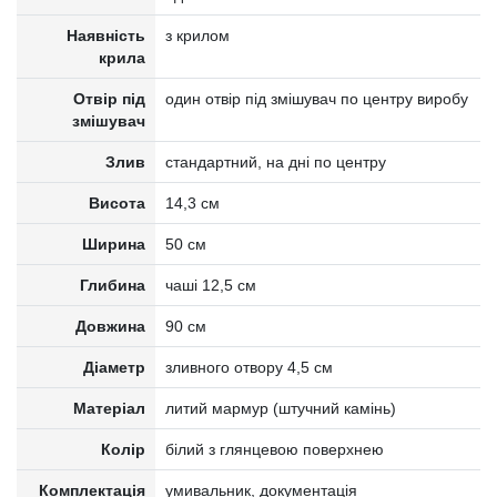
Наявність
з крилом
крила
Отвір під
один отвір під змішувач по центру виробу
змішувач
Злив
стандартний, на дні по центру
Висота
14,3 см
Ширина
50 см
Глибина
чаші 12,5 см
Довжина
90 см
Діаметр
зливного отвору 4,5 см
Матеріал
литий мармур (штучний камінь)
Колір
білий з глянцевою поверхнею
Комплектація
умивальник, документація