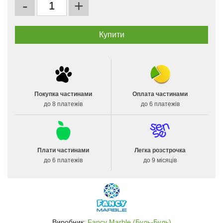
-
+
Покупка частинами
Оплата частинами
до 8 платежів
до 6 платежів
Плати частинами
Легка розстрочка
до 6 платежів
до 9 місяців
Виробник:
Fancy Marble (Буль-Буль)