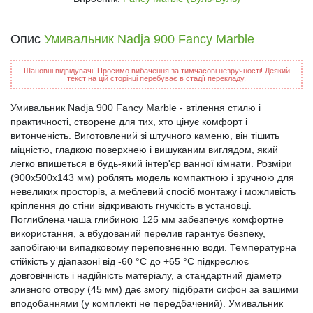
Опис
Умивальник Nadja 900 Fancy Marble
Шановні відвідувачі! Просимо вибачення за тимчасові незручності! Деякий
текст на цій сторінці перебуває в стадії перекладу.
Умивальник Nadja 900 Fancy Marble - втілення стилю і
практичності, створене для тих, хто цінує комфорт і
витонченість. Виготовлений зі штучного каменю, він тішить
міцністю, гладкою поверхнею і вишуканим виглядом, який
легко впишеться в будь-який інтер'єр ванної кімнати. Розміри
(900x500x143 мм) роблять модель компактною і зручною для
невеликих просторів, а меблевий спосіб монтажу і можливість
кріплення до стіни відкривають гнучкість в установці.
Поглиблена чаша глибиною 125 мм забезпечує комфортне
використання, а вбудований перелив гарантує безпеку,
запобігаючи випадковому переповненню води. Температурна
стійкість у діапазоні від -60 °C до +65 °C підкреслює
довговічність і надійність матеріалу, а стандартний діаметр
зливного отвору (45 мм) дає змогу підібрати сифон за вашими
вподобаннями (у комплекті не передбачений). Умивальник