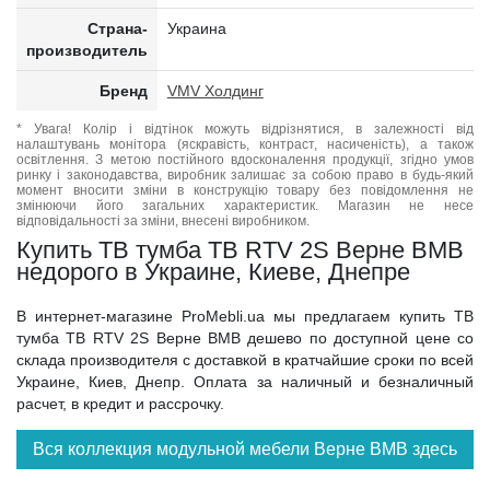
Страна-
Украина
производитель
Бренд
VMV Холдинг
* Увага! Колір і відтінок можуть відрізнятися, в залежності від
налаштувань монітора (яскравість, контраст, насиченість), а також
освітлення. З метою постійного вдосконалення продукції, згідно умов
ринку і законодавства, виробник залишає за собою право в будь-який
момент вносити зміни в конструкцію товару без повідомлення не
змінюючи його загальних характеристик. Магазин не несе
відповідальності за зміни, внесені виробником.
Купить ТВ тумба ТВ RTV 2S Верне ВМВ
недорого в Украине, Киеве, Днепре
В интернет-магазине ProMebli.ua мы предлагаем купить ТВ
тумба ТВ RTV 2S Верне ВМВ дешево по доступной цене со
склада производителя с доставкой в кратчайшие сроки по всей
Украине, Киев, Днепр. Оплата за наличный и безналичный
расчет, в кредит и рассрочку.
Вся коллекция модульной мебели Верне ВМВ здесь