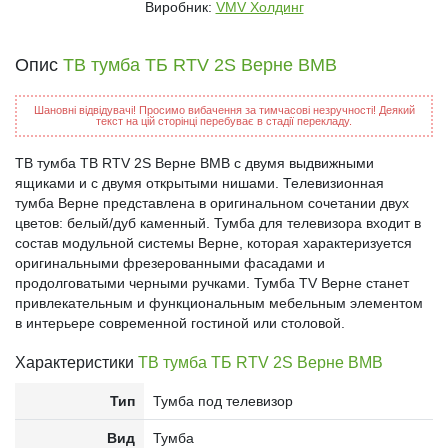
Виробник:
VMV Холдинг
Опис
ТВ тумба ТБ RTV 2S Верне ВМВ
Шановні відвідувачі! Просимо вибачення за тимчасові незручності! Деякий
текст на цій сторінці перебуває в стадії перекладу.
ТВ тумба ТВ RTV 2S Верне ВМВ с двумя выдвижными
ящиками и с двумя открытыми нишами. Телевизионная
тумба Верне представлена в оригинальном сочетании двух
цветов: белый/дуб каменный. Тумба для телевизора входит в
состав модульной системы Верне, которая характеризуется
оригинальными фрезерованными фасадами и
продолговатыми черными ручками. Тумба TV Верне станет
привлекательным и функциональным мебельным элементом
в интерьере современной гостиной или столовой.
Характеристики
ТВ тумба ТБ RTV 2S Верне ВМВ
Тип
Тумба под телевизор
Вид
Тумба