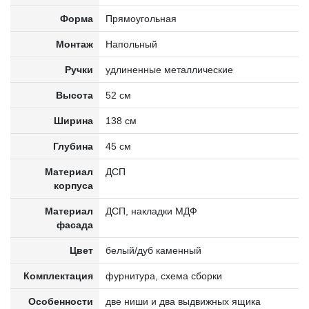
Форма
Прямоугольная
Монтаж
Напольный
Ручки
удлиненные металлические
Высота
52 см
Ширина
138 см
Глубина
45 см
Материал
ДСП
корпуса
Материал
ДСП, накладки МДФ
фасада
Цвет
белый/дуб каменный
Комплектация
фурнитура, схема сборки
Особенности
две ниши и два выдвижных ящика