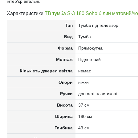
інтер'єр вітальні.
Характеристики
ТВ тумба S-3 180 Soho білий матовий/ч
Тип
Тумба під телевізор
Вид
Тумба
Форма
Прямокутна
Монтаж
Підлоговий
Кількість джерел світла
немає
Опори
ніжки
Ручки
довгасті пластикові
Висота
37 см
Ширина
180 см
Глибина
43 см