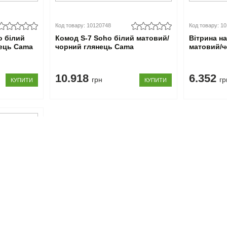
Код товару: 10120748
Код товару: 1
o білий
Комод S-7 Soho білий матовий/
Вітрина на
нець Cama
чорний глянець Cama
матовий/ч
10.918
6.352
грн
гр
КУПИТИ
КУПИТИ