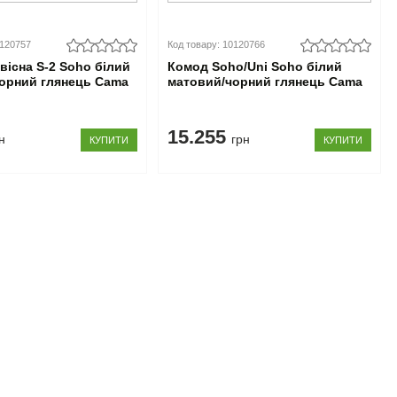
0120757
Код товару: 10120766
вісна S-2 Soho білий
Комод Soho/Uni Soho білий
орний глянець Cama
матовий/чорний глянець Cama
15.255
н
грн
КУПИТИ
КУПИТИ