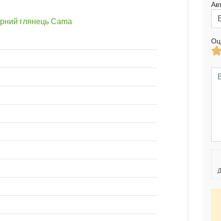
Ав
орний глянець Cama
Оц
Д