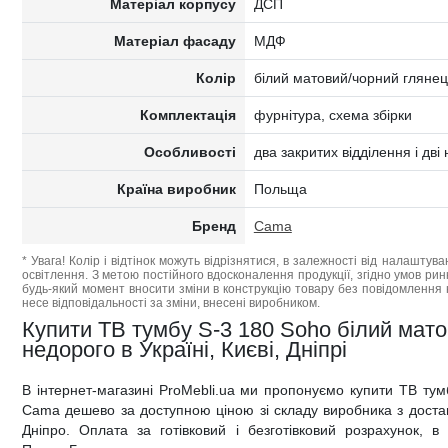
Матеріал корпусу
ДСП
Матеріал фасаду
МДФ
Колір
білий матовий/чорний глянец
Комплектація
фурнітура, схема збірки
Особливості
два закритих відділення і дві 
Країна виробник
Польща
Бренд
Cama
* Увага! Колір і відтінок можуть відрізнятися, в залежності від налаштува
освітлення. З метою постійного вдосконалення продукції, згідно умов ри
будь-який момент вносити зміни в конструкцію товару без повідомлення 
несе відповідальності за зміни, внесені виробником.
Купити ТВ тумбу S-3 180 Soho білий мат
недорого в Україні, Києві, Дніпрі
В інтернет-магазині ProMebli.ua ми пропонуємо купити ТВ ту
Cama дешево за доступною ціною зі складу виробника з доставк
Дніпро. Оплата за готівковий і безготівковий розрахунок, в