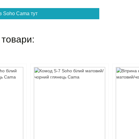
в Soho Cama тут
 товари: