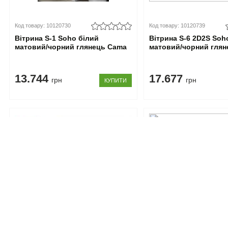
Код товару: 10120730
Код товару: 10120739
Вітрина S-1 Soho білий
Вітрина S-6 2D2S Soh
матовий/чорний глянець Cama
матовий/чорний гля
13.744
17.677
грн
грн
КУПИТИ