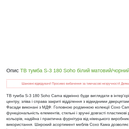
Опис
ТВ тумба S-3 180 Soho білий матовий/чорни
Шановні відвідувачі! Просимо вибачення за тимчасові незручності! Деякий
ТВ тумба S-3 180 Soho Cama відмінно буде виглядати в інтер'єрі
центру, зліва і справа закриті відділення з відкидними дверцята
Фасади виконані з МДФ. Головною родзинкою колекції Сохо Cama
функціональність елементів, стильні і зручні довгасті пластикові 
кольорів, надійна і практична фурнітура від німецького виробн
використання. Широкий асортимент меблів Сохо Кама дозволяє с