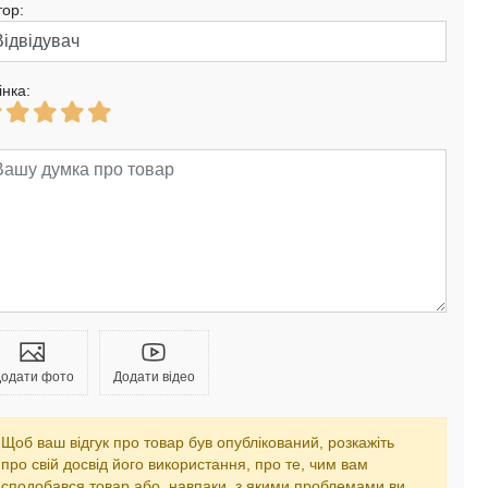
тор:
інка:
одати фото
Додати відео
Щоб ваш відгук про товар був опублікований, розкажіть
про свій досвід його використання, про те, чим вам
сподобався товар або, навпаки, з якими проблемами ви