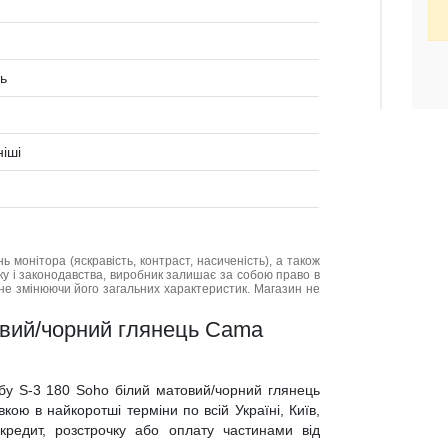
ь
ніші
нь монітора (яскравість, контраст, насиченість), а також
нку і законодавства, виробник залишає за собою право в
не змінюючи його загальних характеристик. Магазин не
овий/чорний глянець Cama
мбу S-3 180 Soho білий матовий/чорний глянець
ою в найкоротші терміни по всій Україні, Київ,
 кредит, розстрочку або оплату частинами від