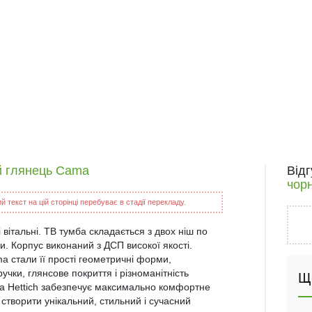
й глянець Cama
Від
чор
 текст на цій сторінці перебуває в стадії перекладу.
 вітальні. ТВ тумба складається з двох ніш по
ми. Корпус виконаний з ДСП високої якості.
 стали її прості геометричні форми,
ручки, глянсове покриття і різноманітність
Щ
ика Hettich забезпечує максимально комфортне
творити унікальний, стильний і сучасний