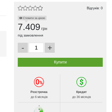
Відгуків: 0
Стежити за ціною
7.409
грн
під замовлення
-
+
і
Розстрочка
Кредит
до 6 місяців
до 36 місяців