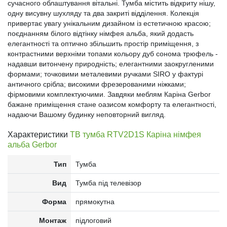
сучасного облаштування вітальні. Тумба містить відкриту нішу,
одну висувну шухляду та два закриті відділення. Колекція
привертає увагу унікальним дизайном із естетичною красою;
поєднанням білого відтінку німфея альба, який додасть
елегантності та оптично збільшить простір приміщення, з
контрастними верхніми топами кольору дуб сонома трюфель -
надавши витончену природність; елегантними заокругленими
формами; точковими металевими ручками SIRO у фактурі
античного срібла; високими фрезерованими ніжками;
фірмовими комплектуючими. Завдяки меблям Каріна Gerbor
бажане приміщення стане оазисом комфорту та елегантності,
надаючи Вашому будинку неповторний вигляд.
Характеристики
ТВ тумба RTV2D1S Каріна німфея
альба Gerbor
Тип
Тумба
Вид
Тумба під телевізор
Форма
прямокутна
Монтаж
підлоговий