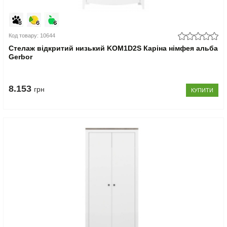
Код товару: 10644
Стелаж відкритий низький KOM1D2S Каріна німфея альба
Gerbor
8.153
грн
КУПИТИ