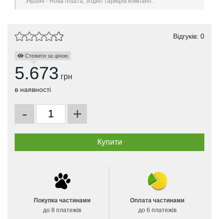
Україні - Нова пошта, згідно тарифів компанії..
Відгуків: 0
Стежити за ціною
5.673
грн
в наявності
-
+
Покупка частинами
Оплата частинами
до 8 платежів
до 6 платежів