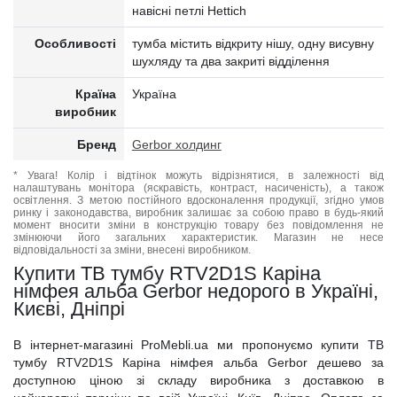
навісні петлі Hettich
Особливості
тумба містить відкриту нішу, одну висувну
шухляду та два закриті відділення
Країна
Україна
виробник
Бренд
Gerbor холдинг
* Увага! Колір і відтінок можуть відрізнятися, в залежності від
налаштувань монітора (яскравість, контраст, насиченість), а також
освітлення. З метою постійного вдосконалення продукції, згідно умов
ринку і законодавства, виробник залишає за собою право в будь-який
момент вносити зміни в конструкцію товару без повідомлення не
змінюючи його загальних характеристик. Магазин не несе
відповідальності за зміни, внесені виробником.
Купити ТВ тумбу RTV2D1S Каріна
німфея альба Gerbor недорого в Україні,
Києві, Дніпрі
В інтернет-магазині ProMebli.ua ми пропонуємо купити ТВ
тумбу RTV2D1S Каріна німфея альба Gerbor дешево за
доступною ціною зі складу виробника з доставкою в