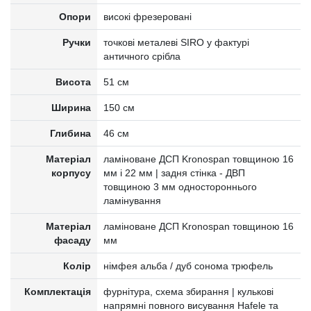
Опори
високі фрезеровані
Ручки
точкові металеві SIRO у фактурі
античного срібла
Висота
51 см
Ширина
150 см
Глибина
46 см
Матеріал
ламіноване ДСП Kronospan товщиною 16
корпусу
мм і 22 мм | задня стінка - ДВП
товщиною 3 мм одностороннього
ламінування
Матеріал
ламіноване ДСП Kronospan товщиною 16
фасаду
мм
Колір
німфея альба / дуб сонома трюфель
Комплектація
фурнітура, схема збирання | кулькові
напрямні повного висування Hafele та