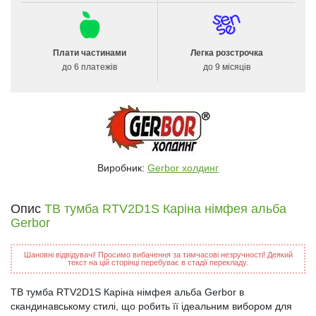
Плати частинами
Легка розстрочка
до 6 платежів
до 9 місяців
Виробник:
Gerbor холдинг
Опис
ТВ тумба RTV2D1S Каріна німфея альба
Gerbor
Шановні відвідувачі! Просимо вибачення за тимчасові незручності! Деякий
текст на цій сторінці перебуває в стадії перекладу.
ТВ тумба RTV2D1S Каріна німфея альба Gerbor в
скандинавському стилі, що робить її ідеальним вибором для