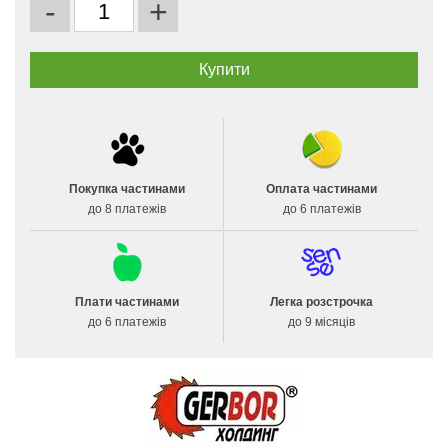
-
+
Покупка частинами
Оплата частинами
до 8 платежів
до 6 платежів
Плати частинами
Легка розстрочка
до 6 платежів
до 9 місяців