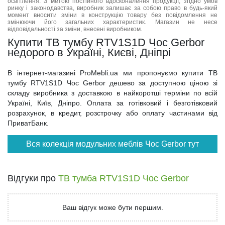
освітлення. З метою постійного вдосконалення продукції, згідно умов
ринку і законодавства, виробник залишає за собою право в будь-який
момент вносити зміни в конструкцію товару без повідомлення не
змінюючи його загальних характеристик. Магазин не несе
відповідальності за зміни, внесені виробником.
Купити ТВ тумбу RTV1S1D Чос Gerbor
недорого в Україні, Києві, Дніпрі
В інтернет-магазині ProMebli.ua ми пропонуємо купити ТВ
тумбу RTV1S1D Чос Gerbor дешево за доступною ціною зі
складу виробника з доставкою в найкоротші терміни по всій
Україні, Київ, Дніпро. Оплата за готівковий і безготівковий
розрахунок, в кредит, розстрочку або оплату частинами від
ПриватБанк.
Вся колекція модульних меблів Чос Gerbor тут
Відгуки про
ТВ тумба RTV1S1D Чос Gerbor
Ваш відгук може бути першим.