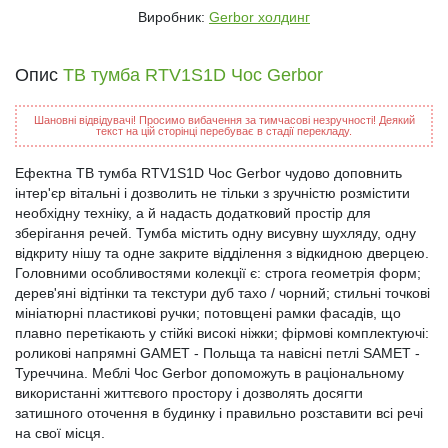
Виробник:
Gerbor холдинг
Опис
ТВ тумба RTV1S1D Чос Gerbor
Шановні відвідувачі! Просимо вибачення за тимчасові незручності! Деякий
текст на цій сторінці перебуває в стадії перекладу.
Ефектна ТВ тумба RTV1S1D Чос Gerbor чудово доповнить
інтер'єр вітальні і дозволить не тільки з зручністю розмістити
необхідну техніку, а й надасть додатковий простір для
зберігання речей. Тумба містить одну висувну шухляду, одну
відкриту нішу та одне закрите відділення з відкидною дверцею.
Головними особливостями колекції є: строга геометрія форм;
дерев'яні відтінки та текстури дуб тахо / чорний; стильні точкові
мініатюрні пластикові ручки; потовщені рамки фасадів, що
плавно перетікають у стійкі високі ніжки; фірмові комплектуючі:
роликові напрямні GAMET - Польща та навісні петлі SAMET -
Туреччина. Меблі Чос Gerbor допоможуть в раціональному
використанні життєвого простору і дозволять досягти
затишного оточення в будинку і правильно розставити всі речі
на свої місця.