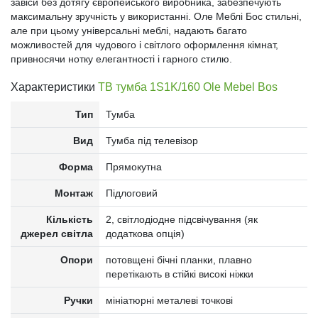
завіси без дотягу європейського виробника, забезпечують
максимальну зручність у використанні. Оле Меблі Бос стильні,
але при цьому універсальні меблі, надають багато
можливостей для чудового і світлого оформлення кімнат,
привносячи нотку елегантності і гарного стилю.
Характеристики
ТВ тумба 1S1K/160 Ole Mebel Bos
Тип
Тумба
Вид
Тумба під телевізор
Форма
Прямокутна
Монтаж
Підлоговий
Кількість
2, світлодіодне підсвічування (як
джерел світла
додаткова опція)
Опори
потовщені бічні планки, плавно
перетікають в стійкі високі ніжки
Ручки
мініатюрні металеві точкові