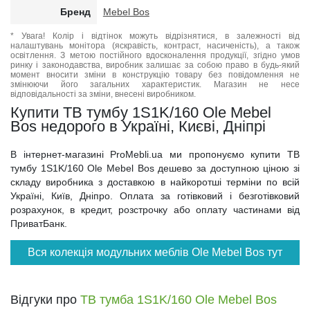
Бренд
Mebel Bos
* Увага! Колір і відтінок можуть відрізнятися, в залежності від
налаштувань монітора (яскравість, контраст, насиченість), а також
освітлення. З метою постійного вдосконалення продукції, згідно умов
ринку і законодавства, виробник залишає за собою право в будь-який
момент вносити зміни в конструкцію товару без повідомлення не
змінюючи його загальних характеристик. Магазин не несе
відповідальності за зміни, внесені виробником.
Купити ТВ тумбу 1S1K/160 Ole Mebel
Bos недорого в Україні, Києві, Дніпрі
В інтернет-магазині ProMebli.ua ми пропонуємо купити ТВ
тумбу 1S1K/160 Ole Mebel Bos дешево за доступною ціною зі
складу виробника з доставкою в найкоротші терміни по всій
Україні, Київ, Дніпро. Оплата за готівковий і безготівковий
розрахунок, в кредит, розстрочку або оплату частинами від
ПриватБанк.
Вся колекція модульних меблів Ole Mebel Bos тут
Відгуки про
ТВ тумба 1S1K/160 Ole Mebel Bos