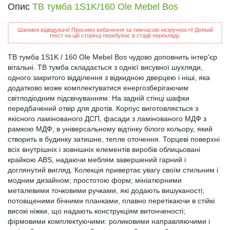
Опис
ТВ тумба 1S1K/160 Ole Mebel Bos
Шановні відвідувачі! Просимо вибачення за тимчасові незручності! Деякий
текст на цій сторінці перебуває в стадії перекладу.
ТВ тумба 1S1K / 160 Ole Mebel Bos чудово доповнить інтер'єр
вітальні. ТВ тумба складається з однієї висувної шухляди,
одного закритого відділення з відкидною дверцею і ніші, яка
додатково може комплектуватися енергозберігаючим
світлодіодним підсвічуванням. На задній стінці шафки
передбачений отвір для дротів. Корпус виготовляється з
якісного ламінованого ДСП, фасади з ламінованого МДФ з
рамкою МДФ, в універсальному відтінку білого кольору, який
створить в будинку затишне, тепле оточення. Торцеві поверхні
всіх внутрішніх і зовнішніх елементів виробів облицьовані
крайкою ABS, надаючи меблям завершений гарний і
доглянутий вигляд. Колекція привертає увагу своїм стильним і
модним дизайном; простотою форм; мініатюрними
металевими точковими ручками, які додають вишуканості;
потовщеними бічними планками, плавно перетікаючи в стійкі
високі ніжки, що надають конструкціям витонченості;
фірмовими комплектуючими: роликовими направляючими і