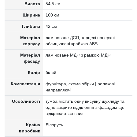
Висота
54,5 см
Ширина
160 см
Глибина
42 см
Матеріал
ламіноване ДСП, торцеві поверхні
корпусу
облицьовані крайкою ABS
Матеріал
ламіноване МДФ з рамкою МДФ
фасаду
Колір
білий
Комплектація
фурнітура, схема збірки | роликові
направляючі
Особливості
тумба містить одну висувну шухляду та
одне закрите відділення з фасадом що
відкривається вниз
Країна
Білорусь
виробник