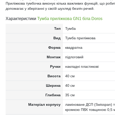
Приліжкова тумбочка виконує кілька важливих функцій, що робить
допомагає у зберіганні у своїй шухляді безліч речей.
Характеристики
Тумба приліжкова GN1 біла Doros
Тип
Тумба
Вид
Тумба приліжкова
Форма
квадратна
Монтаж
підлоговий
Ручки
накладні пластикові
Висота
40 см
Ширина
40 см
Глибина
35 см
Матеріал корпусу
ламіноване ДСП (Swisspan) т
кромкою ПВХ товщиною 0,5 м