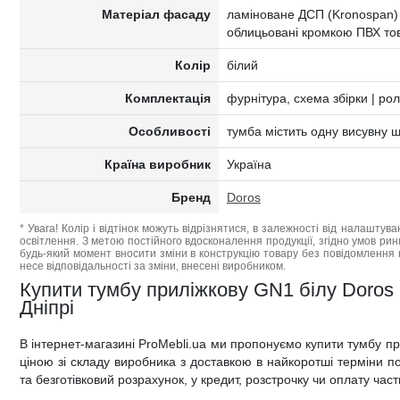
Матеріал фасаду
ламіноване ДСП (Kronospan)
облицьовані кромкою ПВХ т
Колір
білий
Комплектація
фурнітура, схема збірки | ро
Особливості
тумба містить одну висувну ш
Країна виробник
Україна
Бренд
Doros
* Увага! Колір і відтінок можуть відрізнятися, в залежності від налаштува
освітлення. З метою постійного вдосконалення продукції, згідно умов ри
будь-який момент вносити зміни в конструкцію товару без повідомлення 
несе відповідальності за зміни, внесені виробником.
Купити тумбу приліжкову GN1 білу Doros н
Дніпрі
В інтернет-магазині ProMebli.ua ми пропонуємо купити тумбу п
ціною зі складу виробника з доставкою в найкоротші терміни по 
та безготівковий розрахунок, у кредит, розстрочку чи оплату час