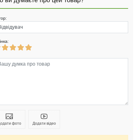
о ви думаєте про цей товар?
тор:
інка:
одати фото
Додати відео