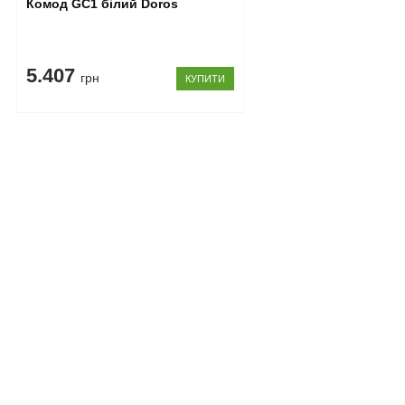
Комод GС1 білий Doros
5.407
грн
КУПИТИ
Допомога покупцеві
Інформація
Доставка
Про нас
Збирання
Контакти
Оплата
Блог
Кредит
Акції
Оплата частинами
Знижки
Повернення
Умови викор
Гарантія
Публічний до