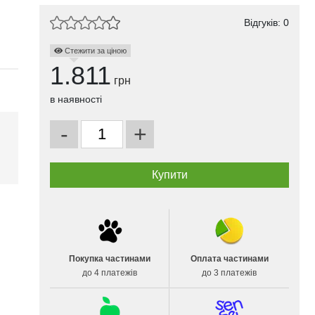
Відгуків: 0
Стежити за ціною
1.811
грн
в наявності
-
+
і
Покупка частинами
Оплата частинами
до 4 платежів
до 3 платежів