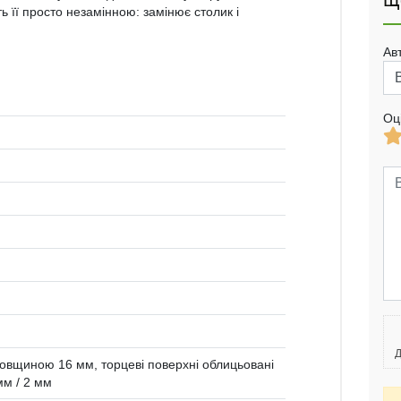
Щ
 її просто незамінною: замінює столик і
Ав
Оц
Д
овщиною 16 мм, торцеві поверхні облицьовані
м / 2 мм