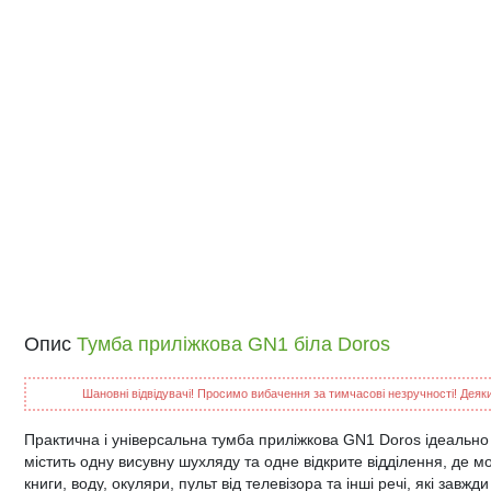
Опис
Тумба приліжкова GN1 біла Doros
Шановні відвідувачі! Просимо вибачення за тимчасові незручності! Деякий
Практична і універсальна тумба приліжкова GN1 Doros ідеально
містить одну висувну шухляду та одне відкрите відділення, де м
книги, воду, окуляри, пульт від телевізора та інші речі, які завжди