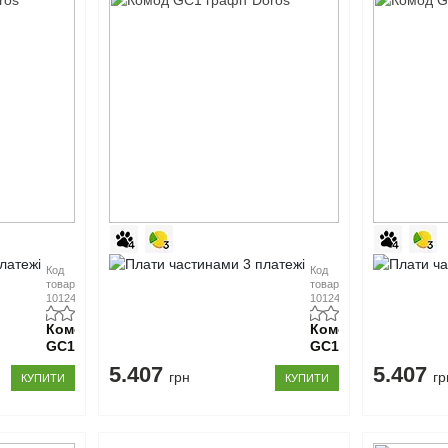
Код
Код
товару:
товару:
10124146
10124147
Комод
Комод
GС1
GС1
білий
графіт
5.407
5.407
грн
гр
КУПИТИ
Doros
КУПИТИ
Doros