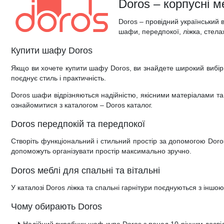
Doros – корпусні м
Дитячі крісла та стільці
Високоглянцеві тумби для ванної кімнати
Душові піддони
Тумби офісні під техніку
Doros – провідний український 
шафи, передпокої, ліжка, стела
Дитячі стільчики
Тумби для ванної під дерево
Унітази
Купити шафу Doros
Дитячі матраци
Класичні тумби у ванну
Аксесуари для ванної та туалету
Якщо ви хочете купити шафу Doros, ви знайдете широкий вибір
Душові гарнітури
поєднує стиль і практичність.
Doros шафи відрізняються надійністю, якісними матеріалами та
ознайомитися з каталогом – Doros каталог.
Doros передпокій та передпокої
Створіть функціональний і стильний простір за допомогою Doros
допоможуть організувати простір максимально зручно.
Doros меблі для спальні та вітальні
У каталозі Doros ліжка та спальні гарнітури поєднуються з іншо
Чому обирають Doros
Надійний виробник шаф-купе Doros з понад 10-річним досві