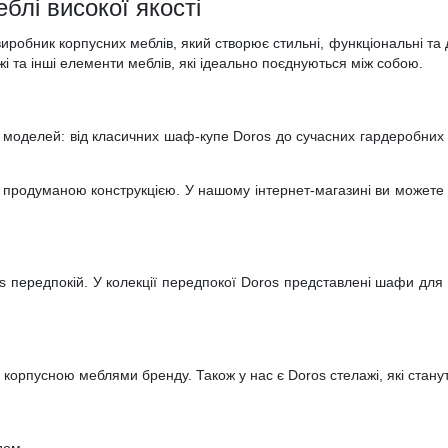
еблі високої якості
виробник корпусних меблів, який створює стильні, функціональні та
жі та інші елементи меблів, які ідеально поєднуються між собою.
 моделей: від класичних шаф-купе Doros до сучасних гардеробних
 продуманою конструкцією. У нашому інтернет-магазині ви можете 
 передпокій. У колекції передпокої Doros представлені шафи для вз
ю корпусною меблями бренду. Також у нас є Doros стелажі, які стан
дом