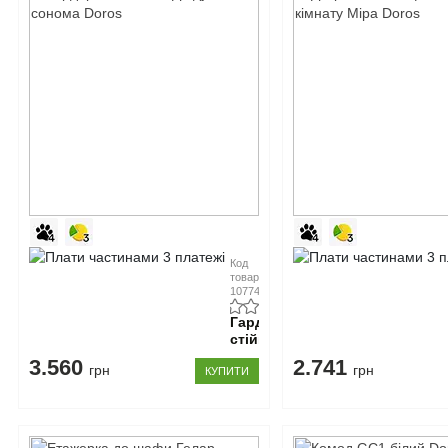
Код
товару:
107747
Гардеробна
стійка
Д3
3.560
2.741
грн
грн
КУПИТИ
дуб
сонома
Doros