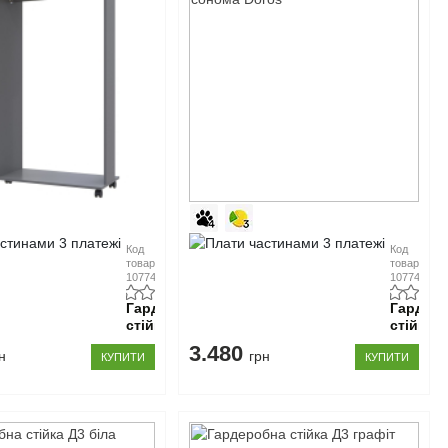
Код
Код
товару:
товару:
107744
107745
Гардеробна
Гардер
стійка
стійка
Д1
Д1
3.480
н
грн
КУПИТИ
графіт
КУПИТИ
дуб
Doros
сонома
Doros