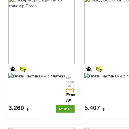
Код
товару:
10113692
Етажерка
до
шафи
3.260
5.407
грн
грн
КУПИТИ
Гелар
кашемір
Doros