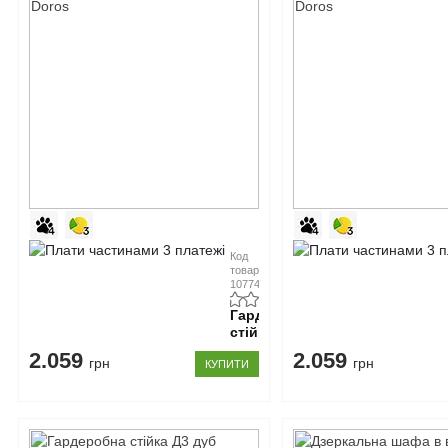
Код
товару:
107746
Гардеробна
стійка
Д2
2.059
2.059
грн
грн
КУПИТИ
біла
Doros