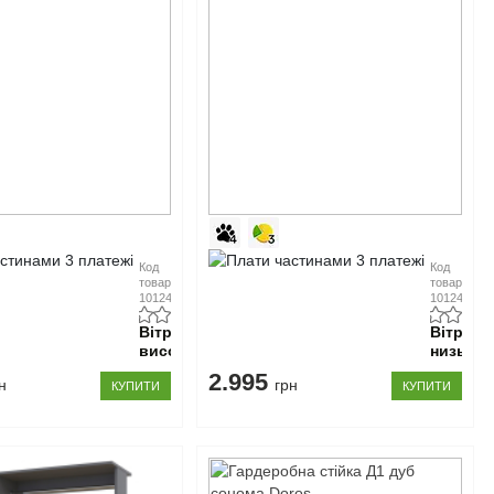
Код
Код
товару:
товару:
10124153
10124154
Вітрина
Вітрина
висока
низька
1
1
2.995
н
грн
КУПИТИ
ДСП
КУПИТИ
ДСП
/ 1
/ 1
скло
скло
Дана
Дана
Doros
Doros