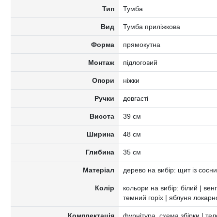
Тип
Тумба
Вид
Тумба приліжкова
Форма
прямокутна
Монтаж
підлоговий
Опори
ніжки
Ручки
довгасті
Висота
39 см
Ширина
48 см
Глибина
35 см
Матеріал
дерево на вибір: щит із сосн
Колір
кольори на вибір: білий | венге
темний горіх | яблуня локарн
Комплектація
фурнітура, схема збірки | те