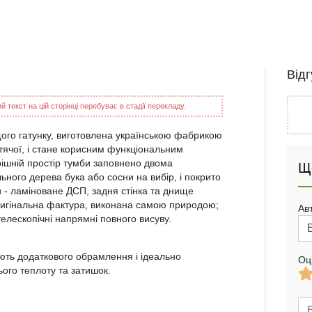
Від
 текст на цій сторінці перебуває в стадії перекладу.
ого гатунку, виготовлена українською фабрикою
итячої, і стане корисним функціональним
рішній простір тумби заповнено двома
Щ
ного дерева бука або сосни на вибір, і покрито
 - ламіноване ДСП, задня стінка та днище
ригінальна фактура, виконана самою природою;
Ав
телескопічні напрямні повного висуву.
ують додаткового обрамлення і ідеально
Оц
ього теплоту та затишок.