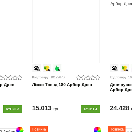
Код товару: 10122670
Код товару: 1
ор Древ
Ліжко Тренд 180 Арбор Древ
Двоярусне
Арбор Др
15.013
24.428
грн
КУПИТИ
КУПИТИ
Новинка
Новинка