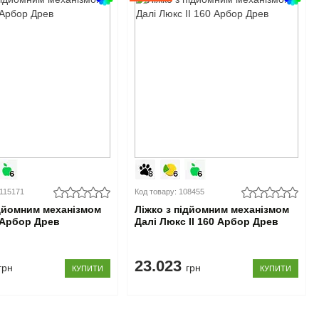
0115171
Код товару: 108455
ідйомним механізмом
Ліжко з підйомним механізмом
 Арбор Древ
Далі Люкс II 160 Арбор Древ
23.023
грн
грн
КУПИТИ
КУПИТИ