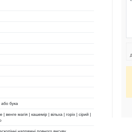
Д
и або бука
 | венге магія | кашемір | вільха | горіх | сірий |
о
лескопічні напрямні повного висуву