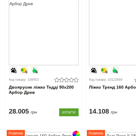
Код товару: 108453
Код товару: 10122669
Двоярусне ліжко Тедді 90x200
Ліжко Тренд 160 Арб
Арбор Древ
28.005
14.108
грн
грн
КУПИТИ
Новинка
Новинка