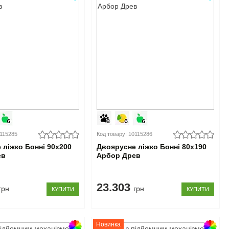
0115285
Код товару: 10115286
 ліжко Бонні 90x200
Двоярусне ліжко Бонні 80x190
ев
Арбор Древ
23.303
грн
грн
КУПИТИ
КУПИТИ
Новинка