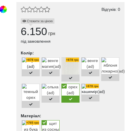
Відгуків: 0
Стежити за ціною
6.150
грн
під замовлення
Колір:
+878 грн
+878 грн
+878 грн
Матеріал:
+765 грн