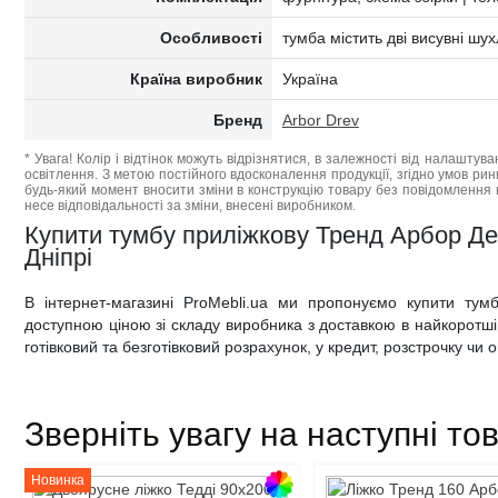
Особливості
тумба містить дві висувні шу
Країна виробник
Україна
Бренд
Arbor Drev
* Увага! Колір і відтінок можуть відрізнятися, в залежності від налаштува
освітлення. З метою постійного вдосконалення продукції, згідно умов ри
будь-який момент вносити зміни в конструкцію товару без повідомлення 
несе відповідальності за зміни, внесені виробником.
Купити тумбу приліжкову Тренд Арбор Дер
Дніпрі
В інтернет-магазині ProMebli.ua ми пропонуємо купити ту
доступною ціною зі складу виробника з доставкою в найкоротші т
готівковий та безготівковий розрахунок, у кредит, розстрочку чи
Зверніть увагу на наступні то
Новинка