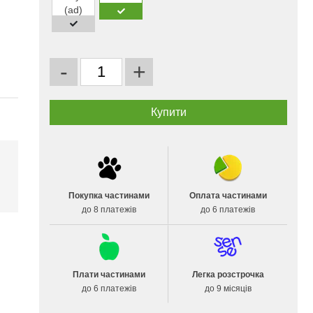
-
+
і
Покупка частинами
Оплата частинами
до 8 платежів
до 6 платежів
Плати частинами
Легка розстрочка
до 6 платежів
до 9 місяців