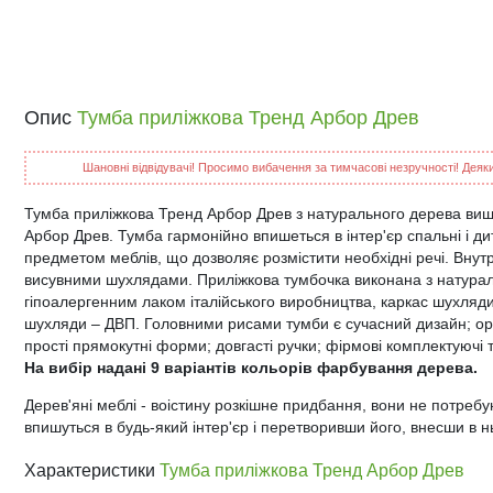
Опис
Тумба приліжкова Тренд Арбор Древ
Шановні відвідувачі! Просимо вибачення за тимчасові незручності! Деякий
Тумба приліжкова Тренд Арбор Древ з натурального дерева вищ
Арбор Древ. Тумба гармонійно впишеться в інтер'єр спальні і д
предметом меблів, що дозволяє розмістити необхідні речі. Внут
висувними шухлядами. Приліжкова тумбочка виконана з натураль
гіпоалергенним лаком італійського виробництва, каркас шухляди
шухляди – ДВП. Головними рисами тумби є сучасний дизайн; о
прості прямокутні форми; довгасті ручки; фірмові комплектуючі 
На вибір надані 9 варіантів кольорів фарбування дерева.
Дерев'яні меблі - воістину розкішне придбання, вони не потреб
впишуться в будь-який інтер'єр і перетворивши його, внесши в н
Характеристики
Тумба приліжкова Тренд Арбор Древ