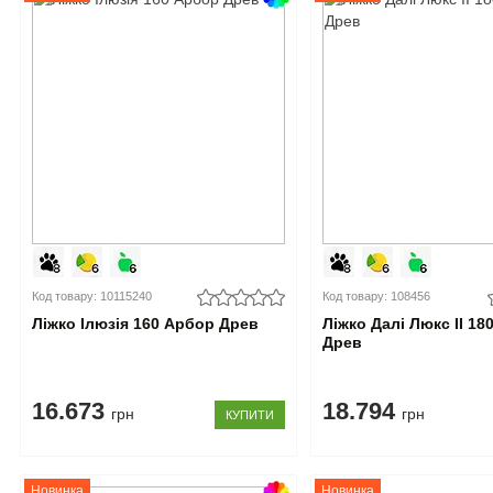
Код товару: 10115240
Код товару: 108456
Ліжко Ілюзія 160 Арбор Древ
Ліжко Далі Люкс II 18
Древ
16.673
18.794
грн
грн
КУПИТИ
Новинка
Новинка