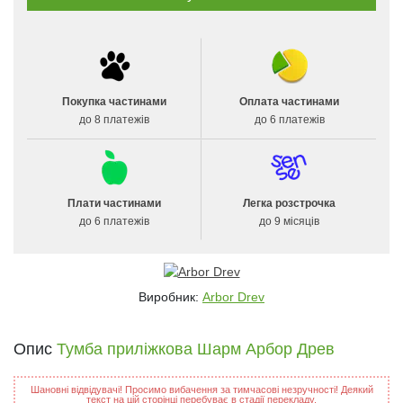
Покупка частинами
Оплата частинами
до 8 платежів
до 6 платежів
Плати частинами
Легка розстрочка
до 6 платежів
до 9 місяців
Виробник:
Arbor Drev
Опис
Тумба приліжкова Шарм Арбор Древ
Шановні відвідувачі! Просимо вибачення за тимчасові незручності! Деякий
текст на цій сторінці перебуває в стадії перекладу.