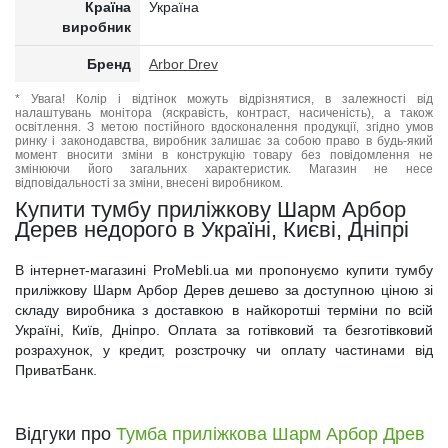
Країна
Україна
виробник
Бренд
Arbor Drev
* Увага! Колір і відтінок можуть відрізнятися, в залежності від
налаштувань монітора (яскравість, контраст, насиченість), а також
освітлення. З метою постійного вдосконалення продукції, згідно умов
ринку і законодавства, виробник залишає за собою право в будь-який
момент вносити зміни в конструкцію товару без повідомлення не
змінюючи його загальних характеристик. Магазин не несе
відповідальності за зміни, внесені виробником.
Купити тумбу приліжкову Шарм Арбор
Дерев недорого в Україні, Києві, Дніпрі
В інтернет-магазині ProMebli.ua ми пропонуємо купити тумбу
приліжкову Шарм Арбор Дерев дешево за доступною ціною зі
складу виробника з доставкою в найкоротші терміни по всій
Україні, Київ, Дніпро. Оплата за готівковий та безготівковий
розрахунок, у кредит, розстрочку чи оплату частинами від
ПриватБанк.
Відгуки про
Тумба приліжкова Шарм Арбор Древ