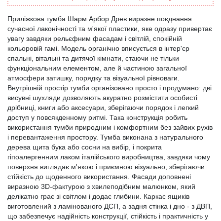
Приліжкова тумба Шарм Арбор Древ виразне поєднання
сучасної лаконічності та м'якої пластики, яке одразу привертає
увагу завдяки рельєфним фасадам і світлій, спокійній
кольоровій гамі. Модель органічно вписується в інтер'єр
спальні, вітальні та дитячої кімнати, стаючи не тільки
функціональним елементом, але й частиною загальної
атмосфери затишку, порядку та візуальної рівноваги.
Внутрішній простір тумби організовано просто і продумано: дві
висувні шухляди дозволяють акуратно розмістити особисті
дрібниці, книги або аксесуари, зберігаючи порядок і легкий
доступ у повсякденному ритмі. Така конструкція робить
використання тумби природним і комфортним без зайвих рухів
і перевантаження простору. Тумба виконана з натурального
дерева щита бука або сосни на вибір, і покрита
гіпоалергенним лаком італійського виробництва, завдяки чому
поверхня виглядає м'якою і приємною візуально, зберігаючи
стійкість до щоденного використання. Фасади доповнені
виразною 3D-фактурою з хвилеподібним малюнком, який
делікатно грає зі світлом і додає глибини. Каркас ящиків
виготовлений з ламінованого ДСП, а задня стінка і дно - з ДВП,
що забезпечує надійність конструкції, стійкість і практичність у