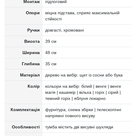
Монтаж
підлоговий
Опори
міцна підстава, сприяє максимальній
стійкості
Ручки
довгасті, хромовані
Висота
39 см
Ширина
48 см
Глибина
35 см
Матеріал
дерево на вибір: щит із сосни або бука
Колір
кольори на вибір: білий | венге | венге
магія | кашемір | вільха | горіх | сірий |
темний горіх | яблуня локарно
Комплектація
фурнітура, схема збірки | телескопічні
напрямні повного висуву
Особливості
тумба містить дві висувні шухляди