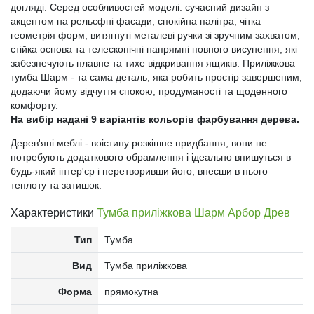
догляді. Серед особливостей моделі: сучасний дизайн з
акцентом на рельєфні фасади, спокійна палітра, чітка
геометрія форм, витягнуті металеві ручки зі зручним захватом,
стійка основа та телескопічні напрямні повного висунення, які
забезпечують плавне та тихе відкривання ящиків. Приліжкова
тумба Шарм - та сама деталь, яка робить простір завершеним,
додаючи йому відчуття спокою, продуманості та щоденного
комфорту.
На вибір надані 9 варіантів кольорів фарбування дерева.
Дерев'яні меблі - воістину розкішне придбання, вони не
потребують додаткового обрамлення і ідеально впишуться в
будь-який інтер'єр і перетворивши його, внесши в нього
теплоту та затишок.
Характеристики
Тумба приліжкова Шарм Арбор Древ
Тип
Тумба
Вид
Тумба приліжкова
Форма
прямокутна