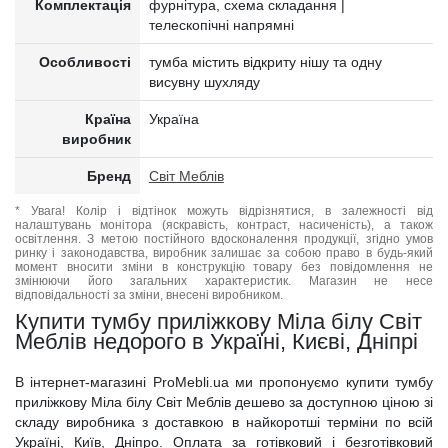
Комплектація
фурнітура, схема складання |
телескопічні напрямні
Особливості
тумба містить відкриту нішу та одну
висувну шухляду
Країна
Україна
виробник
Бренд
Світ Меблів
* Увага! Колір і відтінок можуть відрізнятися, в залежності від
налаштувань монітора (яскравість, контраст, насиченість), а також
освітлення. З метою постійного вдосконалення продукції, згідно умов
ринку і законодавства, виробник залишає за собою право в будь-який
момент вносити зміни в конструкцію товару без повідомлення не
змінюючи його загальних характеристик. Магазин не несе
відповідальності за зміни, внесені виробником.
Купити тумбу приліжкову Міла білу Світ
Меблів недорого в Україні, Києві, Дніпрі
В інтернет-магазині ProMebli.ua ми пропонуємо купити тумбу
приліжкову Міла білу Світ Меблів дешево за доступною ціною зі
складу виробника з доставкою в найкоротші терміни по всій
Україні, Київ, Дніпро. Оплата за готівковий і безготівковий