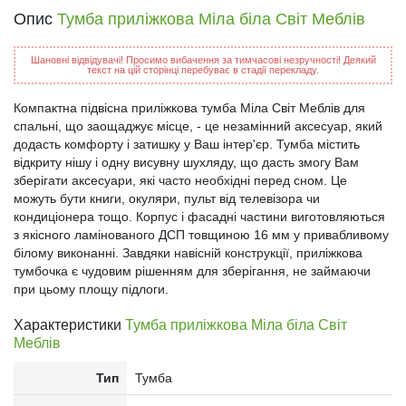
Опис
Тумба приліжкова Міла біла Світ Меблів
Шановні відвідувачі! Просимо вибачення за тимчасові незручності! Деякий
текст на цій сторінці перебуває в стадії перекладу.
Компактна підвісна приліжкова тумба Міла Світ Меблів для
спальні, що заощаджує місце, - це незамінний аксесуар, який
додасть комфорту і затишку у Ваш інтер'єр. Тумба містить
відкриту нішу і одну висувну шухляду, що дасть змогу Вам
зберігати аксесуари, які часто необхідні перед сном. Це
можуть бути книги, окуляри, пульт від телевізора чи
кондиціонера тощо. Корпус і фасадні частини виготовляються
з якісного ламінованого ДСП товщиною 16 мм у привабливому
білому виконанні. Завдяки навісній конструкції, приліжкова
тумбочка є чудовим рішенням для зберігання, не займаючи
при цьому площу підлоги.
Характеристики
Тумба приліжкова Міла біла Світ
Меблів
Тип
Тумба